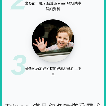
出發前一晚 9 點透過 email 收取乘車
詳細資料
3
司機於約定好的時間與地點載你上下
車