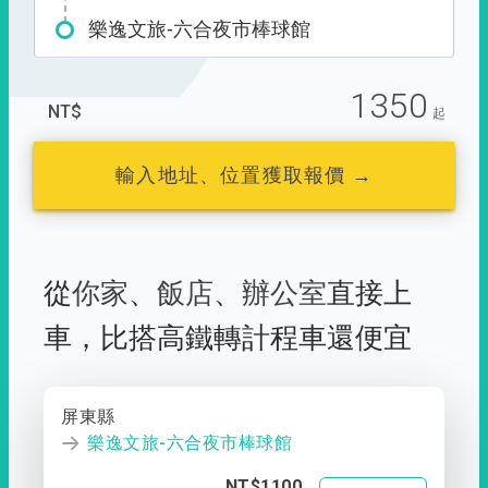
樂逸文旅-六合夜市棒球館
1350
NT$
起
輸入地址、位置獲取報價 →
從
你家
、
飯店
、
辦公室
直接上
車，
比搭高鐵轉計程車還便宜
屏東縣
樂逸文旅-六合夜市棒球館
NT$1100