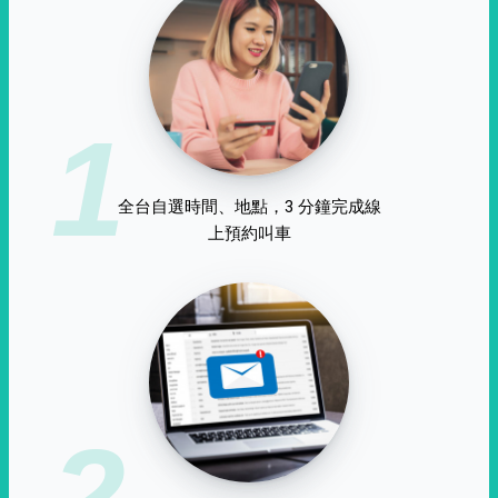
1
全台自選時間、地點，3 分鐘完成線
上預約叫車
2