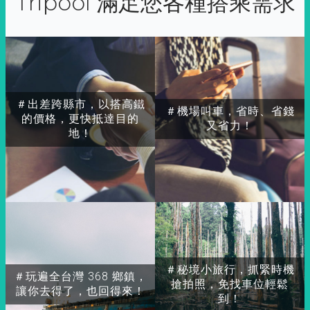
Tripool 滿足您各種搭乘需求
＃出差跨縣市，以搭高鐵
＃機場叫車，省時、省錢
的價格，更快抵達目的
又省力！
地！
＃秘境小旅行，抓緊時機
＃玩遍全台灣 368 鄉鎮，
搶拍照，免找車位輕鬆
讓你去得了，也回得來！
到！