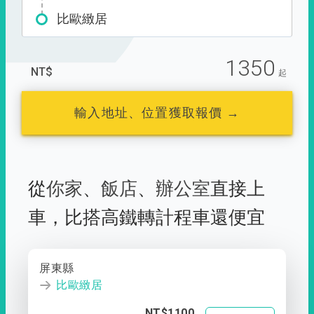
比歐緻居
1350
NT$
起
輸入地址、位置獲取報價 →
從
你家
、
飯店
、
辦公室
直接上
車，
比搭高鐵轉計程車還便宜
屏東縣
比歐緻居
NT$1100