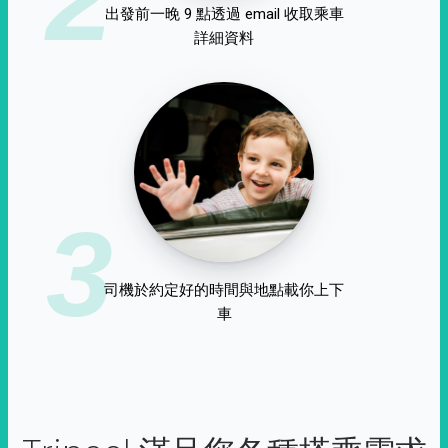
出發前一晚 9 點透過 email 收取乘車
詳細資料
3
司機於約定好的時間與地點載你上下
車