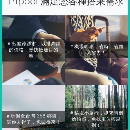
Tripool 滿足您各種搭乘需求
＃出差跨縣市，以搭高鐵
＃機場叫車，省時、省錢
的價格，更快抵達目的
又省力！
地！
＃秘境小旅行，抓緊時機
＃玩遍全台灣 368 鄉鎮，
搶拍照，免找車位輕鬆
讓你去得了，也回得來！
到！