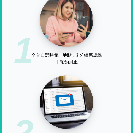
1
全台自選時間、地點，3 分鐘完成線
上預約叫車
2