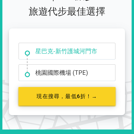
旅遊代步最佳選擇
大霸尖山登山口
星巴克-新竹護城河門市
桃園國際機場 (TPE)
現在搜尋，最低6折！→