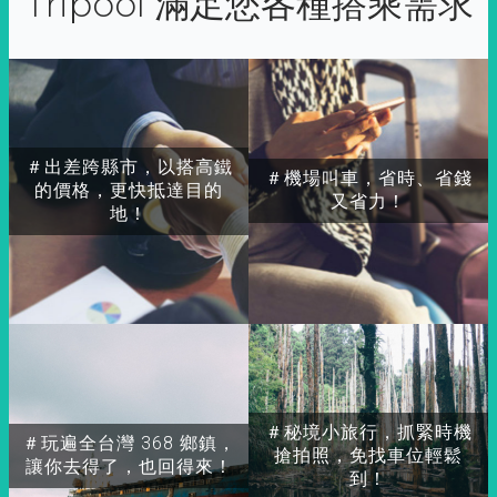
Tripool 滿足您各種搭乘需求
＃出差跨縣市，以搭高鐵
＃機場叫車，省時、省錢
的價格，更快抵達目的
又省力！
地！
＃秘境小旅行，抓緊時機
＃玩遍全台灣 368 鄉鎮，
搶拍照，免找車位輕鬆
讓你去得了，也回得來！
到！