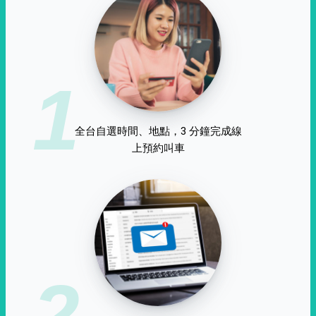
1
全台自選時間、地點，3 分鐘完成線
上預約叫車
2