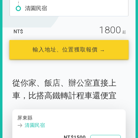
清園民宿
1800
NT$
起
輸入地址、位置獲取報價 →
從
你家
、
飯店
、
辦公室
直接上
車，
比搭高鐵轉計程車還便宜
屏東縣
清園民宿
NT$1500