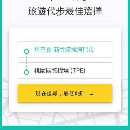
旅遊代步最佳選擇
大霸尖山登山口
星巴克-新竹護城河門市
桃園國際機場 (TPE)
現在搜尋，最低6折！→