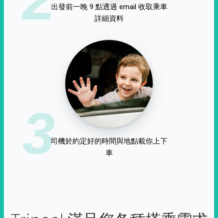
出發前一晚 9 點透過 email 收取乘車
詳細資料
3
司機於約定好的時間與地點載你上下
車