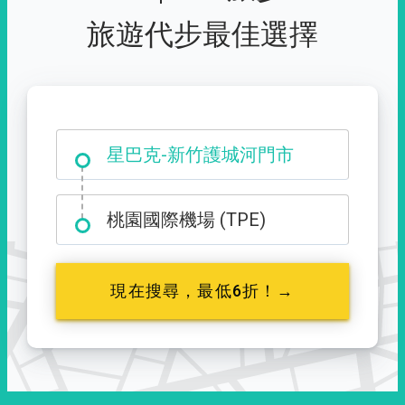
旅遊代步最佳選擇
大霸尖山登山口
星巴克-新竹護城河門市
桃園國際機場 (TPE)
現在搜尋，最低6折！→