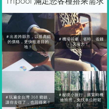
Tripool 滿足您各種搭乘需求
＃出差跨縣市，以搭高鐵
＃機場叫車，省時、省錢
的價格，更快抵達目的
又省力！
地！
＃秘境小旅行，抓緊時機
＃玩遍全台灣 368 鄉鎮，
搶拍照，免找車位輕鬆
讓你去得了，也回得來！
到！