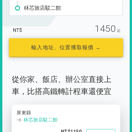
秝芯旅店駁二館
1450
NT$
起
輸入地址、位置獲取報價 →
從
你家
、
飯店
、
辦公室
直接上
車，
比搭高鐵轉計程車還便宜
屏東縣
秝芯旅店駁二館
NT$1150