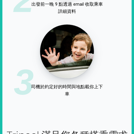
出發前一晚 9 點透過 email 收取乘車
詳細資料
3
司機於約定好的時間與地點載你上下
車