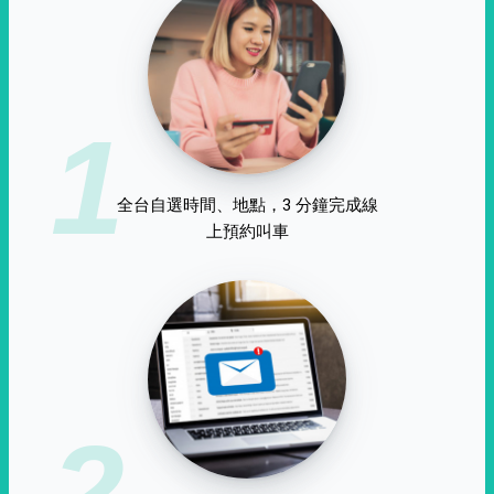
1
全台自選時間、地點，3 分鐘完成線
上預約叫車
2