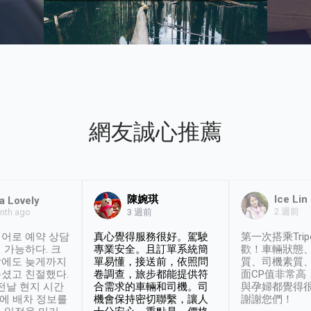
網友誠心推薦
陳婉琪
Ice Lin
a Lovely
2 週前
nth ago
3 週前
어로 예약 상담
真心覺得服務很好。駕駛
第一次搭乘Trip
 가능하다. 크
專業安全。且訂單系統簡
歡！車輛狀態
날에도 늦게까지
單易懂，接送前，依照問
質、司機素質
셨고 친절했다.
卷調查，旅步都能提供符
面CP值非常高
 전날 현지 시간
合需求的車輛和司機。司
與孕婦都覺得
시에 배차 정보를
機會保持密切聯繫，讓人
謝謝您們！