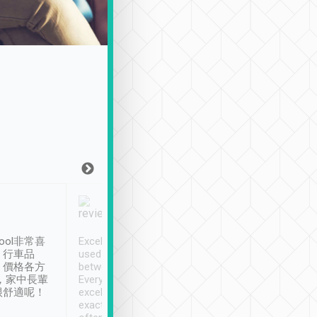
Joy Marsh
Benny Lau
1月12日
1 個月前
ool非常喜
Excellent service. We have
清境入住1晚, 由
、行車品
used Tripool to travel
清境, 都是乘坐由 Tri
、價格各方
between cities in Taiwan.
安排的車子, 接送都
，家中長輩
Every driver has been
去程司機早10分鐘到
很舒適呢！
excellent and arrives
程時遇上道路阻塞, 
exactly on time. As there is
鐘到達(可以接受),