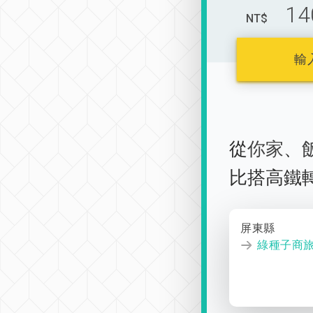
14
NT$
輸
從
你家
、
比搭高鐵
屏東縣
綠種子商旅