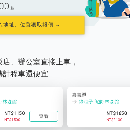
00
起
入地址、位置獲取報價 →
飯店
、
辦公室
直接上車，
轉計程車還便宜
嘉義縣
-林森館
綠種子商旅-林森館
NT$1150
NT$1650
查看
NT$1500
NT$2100