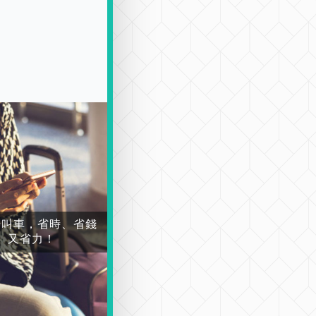
場叫車，省時、省錢
又省力！