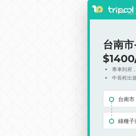
台南市
$140
專車到府
中長程出
台南市
綠種子