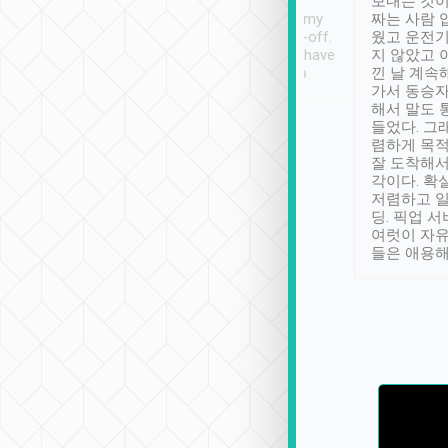
ther places of
booking to confirm if I
보내는 것이
t not known to
have safely arrived at my
짜는 사람 
 so definitely more
destination after drop-off.
웠고 운전기
se” feels). Really
Definitely something I have
지 않았고 
t. No delay in
not seen elsewhere 👍
낀 날 계속
and had a lovely
가서 동승자
up to lavender
해서 말도 
 Thank you tripool!
들었다. 그
렴하게 목
잘 도착해서
각이다. 확
저렴하고 일
딩. 픽업 
여럿이 자
들은 애용해