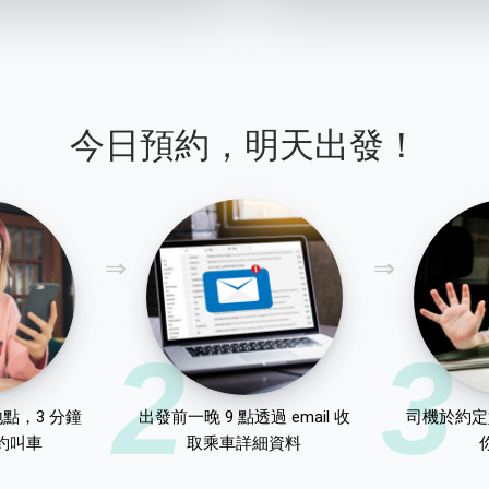
今日預約，明天出發！
2
3
點，3 分鐘
出發前一晚 9 點透過 email 收
司機於約定
約叫車
取乘車詳細資料