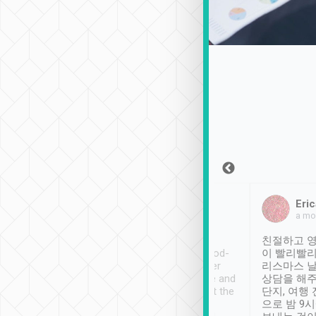
Sean Lee
Jack Ng
Eric
2018年12月30日
1個月前
a mo
ooking to Lavender
Tripool provides great
친절하고 영
- taichung.
service, vehicles in good-
이 빨리빨리
nous area with
condition and the driver
리스마스 
ny public transport.
service was awesome and
상담을 해주
er was so helpful
thoughtful. Driver went the
단지, 여행
ty ( telling us
extra mile on my last
으로 밤 9