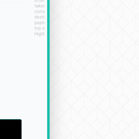
often limited English it
潔, 沒有煙味, 車
takes the difficulty out of
定
communicating the
destination details and
paying online prior to the
trip is very convenient.
Highly recommended