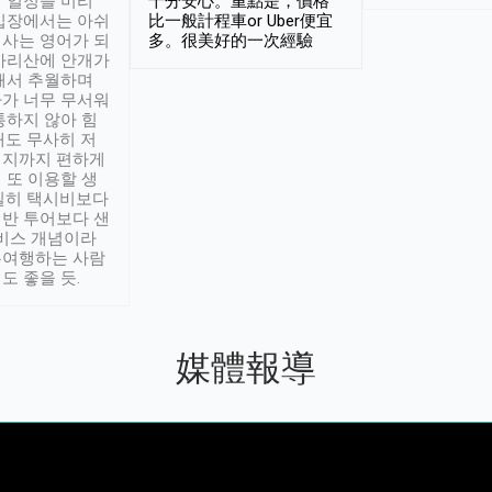
 일정을 미리
十分安心。重點是，價格
입장에서는 아쉬
比一般計程車or Uber便宜
사는 영어가 되
多。很美好的一次經驗
아리산에 안개가
해서 추월하며
가 너무 무서워
통하지 않아 힘
래도 무사히 저
적지까지 편하게
 또 이용할 생
실히 택시비보다
반 투어보다 샌
서비스 개념이라
유여행하는 사람
도 좋을 듯.
媒體報導