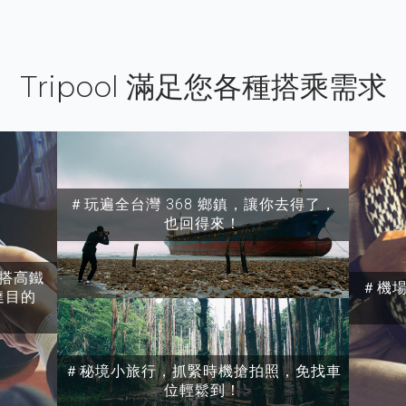
Tripool 滿足您各種搭乘需求
＃玩遍全台灣 368 鄉鎮，讓你去得了，
也回得來！
搭高鐵
＃機
達目的
＃秘境小旅行，抓緊時機搶拍照，免找車
位輕鬆到！