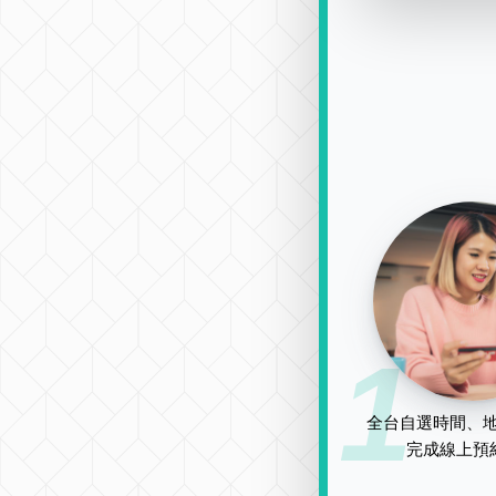
1
全台自選時間、地
完成線上預