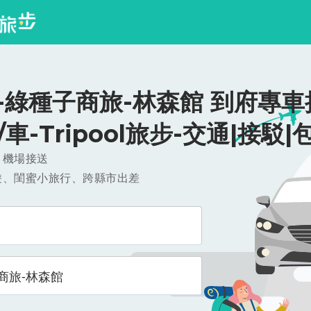
-綠種子商旅-林森館 到府專車
0/車-Tripool旅步-交通|接駁|
，機場接送
遊、閨蜜小旅行、跨縣市出差
商旅-林森館