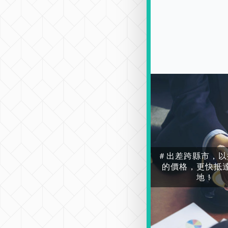
＃出差跨縣市，以
的價格，更快抵
地！