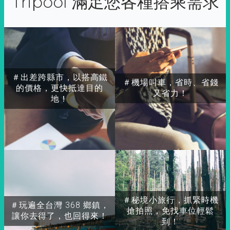
Tripool 滿足您各種搭乘需求
＃出差跨縣市，以搭高鐵
＃機場叫車，省時、省錢
的價格，更快抵達目的
又省力！
地！
＃秘境小旅行，抓緊時機
＃玩遍全台灣 368 鄉鎮，
搶拍照，免找車位輕鬆
讓你去得了，也回得來！
到！