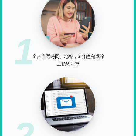
1
全台自選時間、地點，3 分鐘完成線
上預約叫車
2