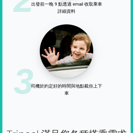
出發前一晚 9 點透過 email 收取乘車
詳細資料
3
司機於約定好的時間與地點載你上下
車