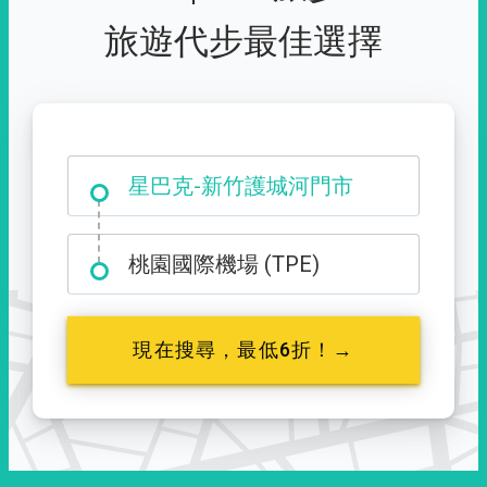
旅遊代步最佳選擇
大霸尖山登山口
星巴克-新竹護城河門市
桃園國際機場 (TPE)
現在搜尋，最低6折！→