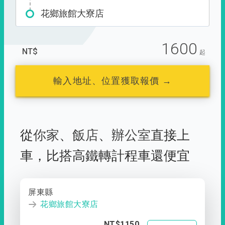
花鄉旅館大寮店
1600
NT$
起
輸入地址、位置獲取報價 →
從
你家
、
飯店
、
辦公室
直接上
車，
比搭高鐵轉計程車還便宜
屏東縣
花鄉旅館大寮店
NT$1150