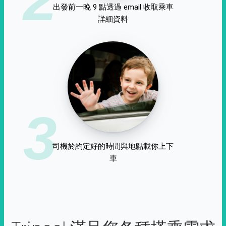
出發前一晚 9 點透過 email 收取乘車
詳細資料
3
司機於約定好的時間與地點載你上下
車