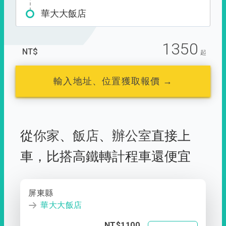
華大大飯店
1350
NT$
起
輸入地址、位置獲取報價 →
從
你家
、
飯店
、
辦公室
直接上
車，
比搭高鐵轉計程車還便宜
屏東縣
華大大飯店
NT$1100