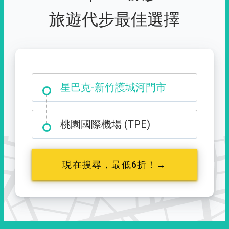
旅遊代步最佳選擇
大霸尖山登山口
星巴克-新竹護城河門市
桃園國際機場 (TPE)
現在搜尋，最低6折！→