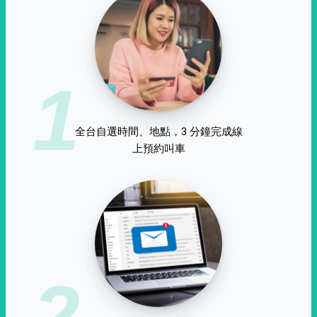
1
全台自選時間、地點，3 分鐘完成線
上預約叫車
2