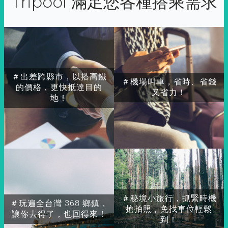
Tripool 滿足您各種搭乘需求
＃出差跨縣市，以搭高鐵
＃機場叫車，省時、省錢
的價格，更快抵達目的
又省力！
地！
＃秘境小旅行，抓緊時機
＃玩遍全台灣 368 鄉鎮，
搶拍照，免找車位輕鬆
讓你去得了，也回得來！
到！