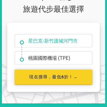
旅遊代步最佳選擇
大霸尖山登山口
星巴克-新竹護城河門市
桃園國際機場 (TPE)
現在搜尋，最低6折！→