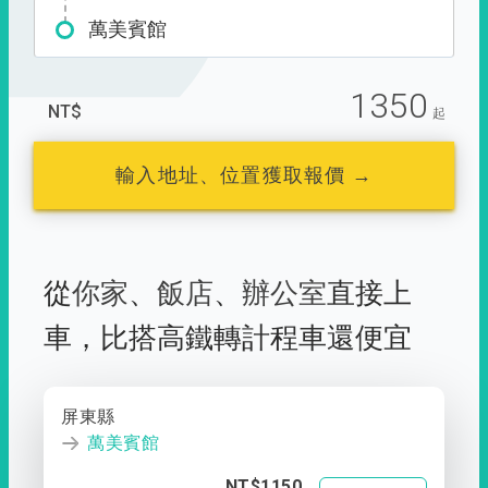
萬美賓館
1350
NT$
起
輸入地址、位置獲取報價 →
從
你家
、
飯店
、
辦公室
直接上
車，
比搭高鐵轉計程車還便宜
屏東縣
萬美賓館
NT$1150