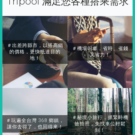
Tripool 滿足您各種搭乘需求
＃出差跨縣市，以搭高鐵
＃機場叫車，省時、省錢
的價格，更快抵達目的
又省力！
地！
＃秘境小旅行，抓緊時機
＃玩遍全台灣 368 鄉鎮，
搶拍照，免找車位輕鬆
讓你去得了，也回得來！
到！