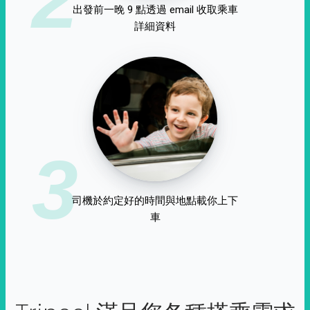
出發前一晚 9 點透過 email 收取乘車
詳細資料
3
司機於約定好的時間與地點載你上下
車