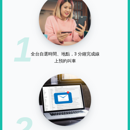
1
全台自選時間、地點，3 分鐘完成線
上預約叫車
2