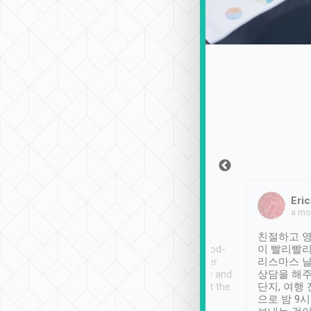
Sean Lee
Jack Ng
Eric
2018年12月30日
1個月前
a mo
ooking to Lavender
Tripool provides great
친절하고 영
- taichung.
service, vehicles in good-
이 빨리빨리
nous area with
condition and the driver
리스마스 
ny public transport.
service was awesome and
상담을 해주
er was so helpful
thoughtful. Driver went the
단지, 여행
ty ( telling us
extra mile on my last
으로 밤 9