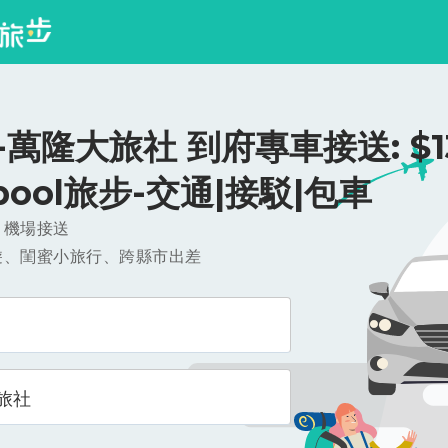
萬隆大旅社 到府專車接送: $13
ipool旅步-交通|接駁|包車
，機場接送
遊、閨蜜小旅行、跨縣市出差
旅社