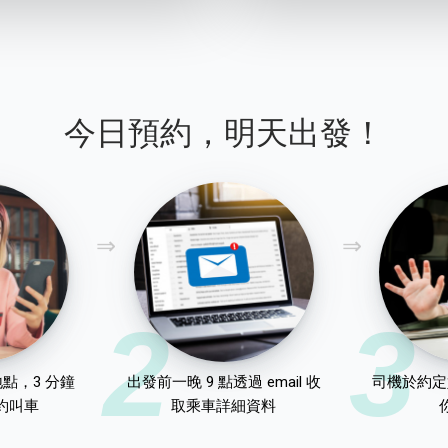
今日預約，明天出發！
2
3
點，3 分鐘
出發前一晚 9 點透過 email 收
司機於約定
約叫車
取乘車詳細資料