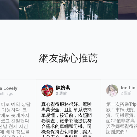
網友誠心推薦
陳婉琪
Ice Lin
a Lovely
2 週前
nth ago
3 週前
어로 예약 상담
真心覺得服務很好。駕駛
第一次搭乘Trip
 가능하다. 크
專業安全。且訂單系統簡
歡！車輛狀態
날에도 늦게까지
單易懂，接送前，依照問
質、司機素質
셨고 친절했다.
卷調查，旅步都能提供符
面CP值非常高
 전날 현지 시간
合需求的車輛和司機。司
與孕婦都覺得
시에 배차 정보를
機會保持密切聯繫，讓人
謝謝您們！