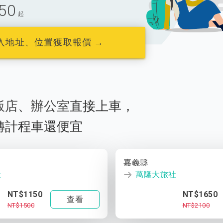
50
起
入地址、位置獲取報價 →
飯店
、
辦公室
直接上車，
轉計程車還便宜
嘉義縣
社
萬隆大旅社
NT$1150
NT$1650
查看
NT$1500
NT$2100