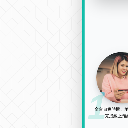
1
全台自選時間、地
完成線上預