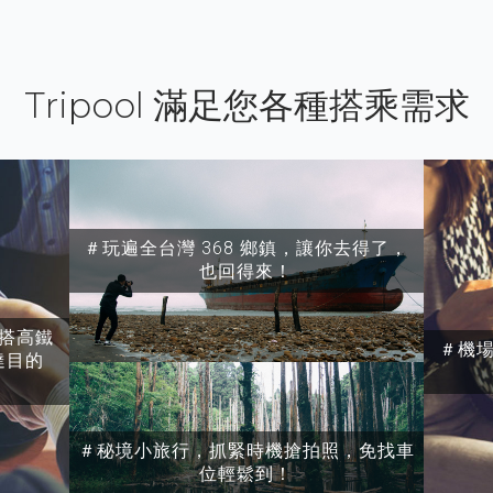
Tripool 滿足您各種搭乘需求
＃玩遍全台灣 368 鄉鎮，讓你去得了，
也回得來！
搭高鐵
＃機
達目的
＃秘境小旅行，抓緊時機搶拍照，免找車
位輕鬆到！