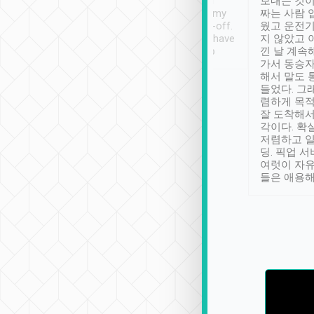
ther places of
booking to confirm if I
보내는 것이
t not known to
have safely arrived at my
짜는 사람 
 so definitely more
destination after drop-off.
웠고 운전기
se” feels). Really
Definitely something I have
지 않았고 
t. No delay in
not seen elsewhere 👍
낀 날 계속
and had a lovely
가서 동승자
up to lavender
해서 말도 
 Thank you tripool!
들었다. 그
렴하게 목
잘 도착해서
각이다. 확
저렴하고 일
딩. 픽업 
여럿이 자
들은 애용해