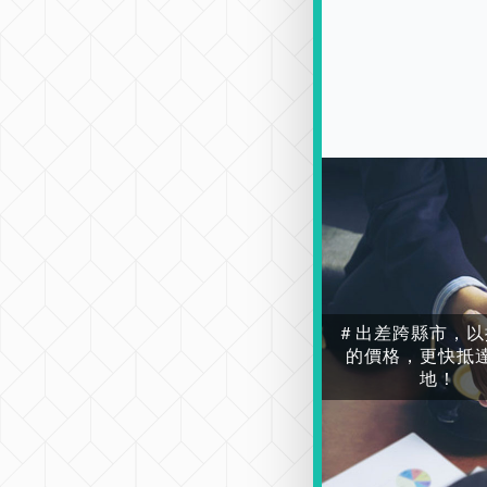
＃出差跨縣市，以
的價格，更快抵
地！