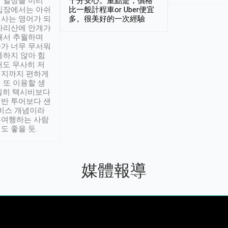
 일정을 미리
十分安心。重點是，價格
입장에서는 아쉬
比一般計程車or Uber便宜
사는 영어가 되
多。很美好的一次經驗
아리산에 안개가
해서 추월하며
가 너무 무서워
통하지 않아 힘
래도 무사히 저
적지까지 편하게
 또 이용할 생
실히 택시비보다
반 투어보다 샌
서비스 개념이라
유여행하는 사람
도 좋을 듯.
媒體報導