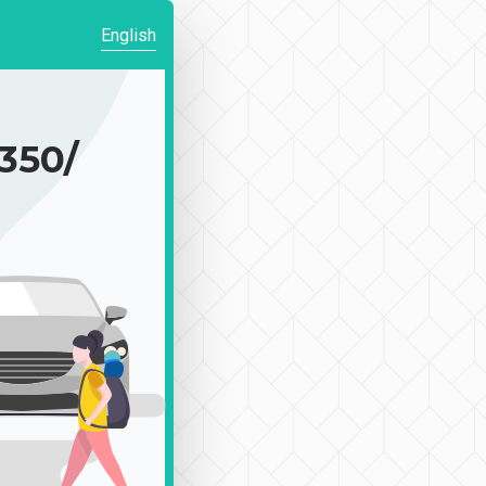
English
50/