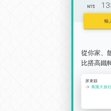
13
NT$
輸
從
你家
、
比搭高鐵
屏東縣
萬隆大旅