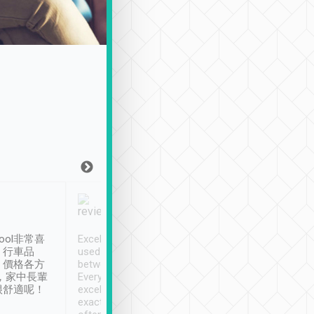
Joy Marsh
Benny Lau
1月12日
1 個月前
ool非常喜
Excellent service. We have
清境入住1晚, 由
、行車品
used Tripool to travel
清境, 都是乘坐由 Tri
、價格各方
between cities in Taiwan.
安排的車子, 接送都
，家中長輩
Every driver has been
去程司機早10分鐘到
很舒適呢！
excellent and arrives
程時遇上道路阻塞, 
exactly on time. As there is
鐘到達(可以接受),