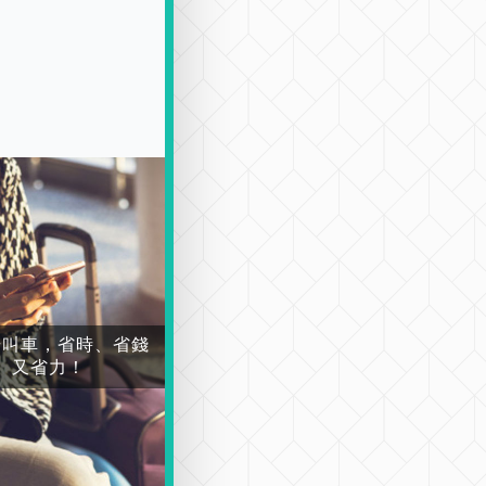
場叫車，省時、省錢
又省力！