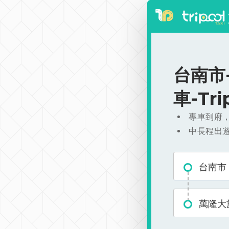
台南市-
車-Tr
專車到府
中長程出
台南市
萬隆大