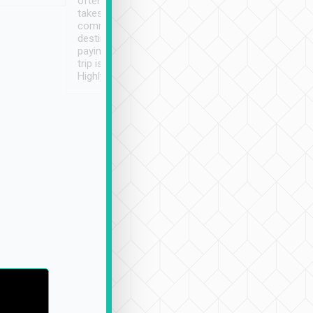
often limited English it
潔, 沒有煙味, 車
takes the difficulty out of
定
communicating the
destination details and
paying online prior to the
trip is very convenient.
Highly recommended