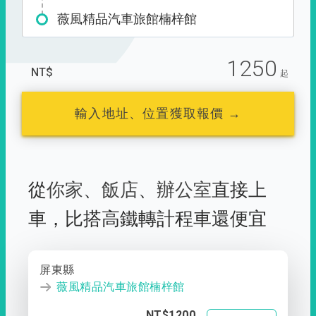
薇風精品汽車旅館楠梓館
1250
NT$
起
輸入地址、位置獲取報價 →
從
你家
、
飯店
、
辦公室
直接上
車，
比搭高鐵轉計程車還便宜
屏東縣
薇風精品汽車旅館楠梓館
NT$1200