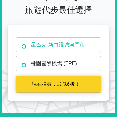
旅遊代步最佳選擇
大霸尖山登山口
星巴克-新竹護城河門市
桃園國際機場 (TPE)
現在搜尋，最低6折！→