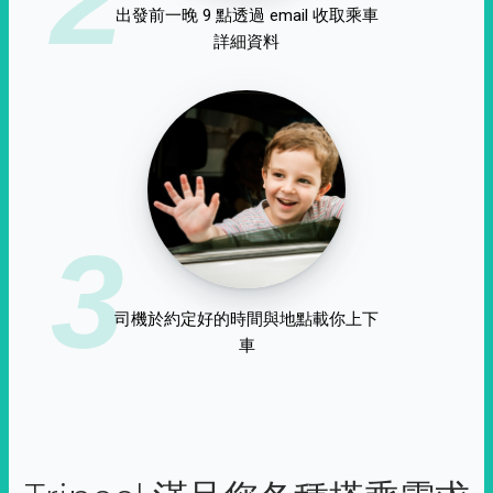
出發前一晚 9 點透過 email 收取乘車
詳細資料
3
司機於約定好的時間與地點載你上下
車