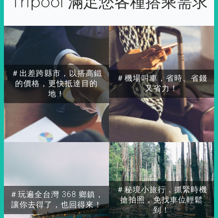
Tripool 滿足您各種搭乘需求
＃出差跨縣市，以搭高鐵
＃機場叫車，省時、省錢
的價格，更快抵達目的
又省力！
地！
＃秘境小旅行，抓緊時機
＃玩遍全台灣 368 鄉鎮，
搶拍照，免找車位輕鬆
讓你去得了，也回得來！
到！