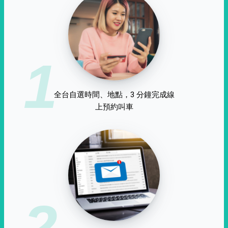
1
全台自選時間、地點，3 分鐘完成線
上預約叫車
2