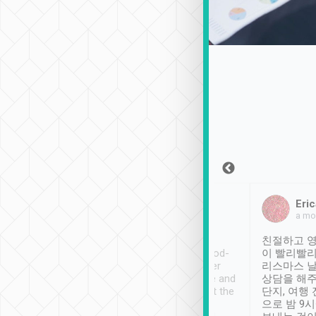
Sean Lee
Jack Ng
Eric
2018年12月30日
1個月前
a mo
ooking to Lavender
Tripool provides great
친절하고 영
- taichung.
service, vehicles in good-
이 빨리빨리
nous area with
condition and the driver
리스마스 
ny public transport.
service was awesome and
상담을 해주
er was so helpful
thoughtful. Driver went the
단지, 여행
ty ( telling us
extra mile on my last
으로 밤 9