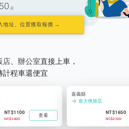
50
起
入地址、位置獲取報價 →
飯店
、
辦公室
直接上車，
轉計程車還便宜
嘉義縣
店
遊大俠旅店
NT$1100
NT$1650
查看
NT$1400
NT$2100