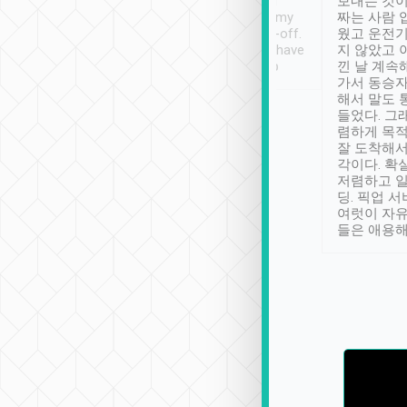
ther places of
booking to confirm if I
보내는 것이
t not known to
have safely arrived at my
짜는 사람 
 so definitely more
destination after drop-off.
웠고 운전기
se” feels). Really
Definitely something I have
지 않았고 
t. No delay in
not seen elsewhere 👍
낀 날 계속
and had a lovely
가서 동승자
up to lavender
해서 말도 
 Thank you tripool!
들었다. 그
렴하게 목
잘 도착해서
각이다. 확
저렴하고 일
딩. 픽업 
여럿이 자
들은 애용해