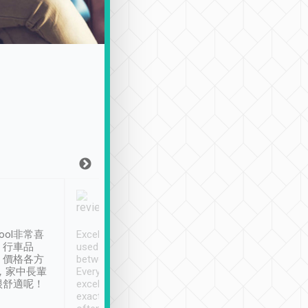
Joy Marsh
Benny Lau
1月12日
1 個月前
ool非常喜
Excellent service. We have
清境入住1晚, 由
、行車品
used Tripool to travel
清境, 都是乘坐由 Tri
、價格各方
between cities in Taiwan.
安排的車子, 接送都
，家中長輩
Every driver has been
去程司機早10分鐘到
很舒適呢！
excellent and arrives
程時遇上道路阻塞, 
exactly on time. As there is
鐘到達(可以接受),