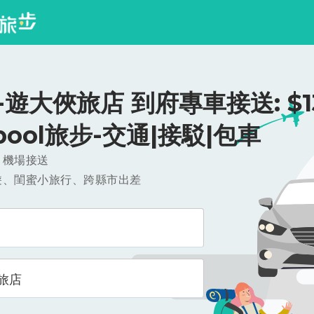
遊大俠旅店 到府專車接送: $13
ipool旅步-交通|接駁|包車
，機場接送
遊、閨蜜小旅行、跨縣市出差
旅店