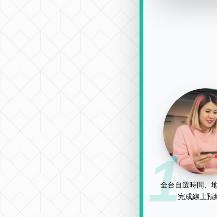
1
全台自選時間、地
完成線上預