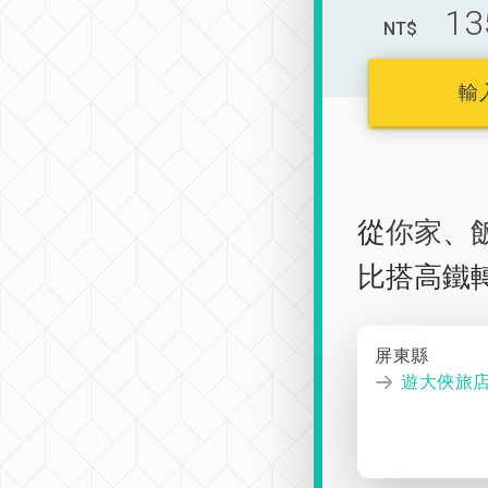
13
NT$
輸
從
你家
、
比搭高鐵
屏東縣
遊大俠旅