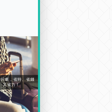
場叫車，省時、省錢
又省力！