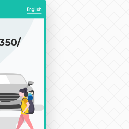
English
50/