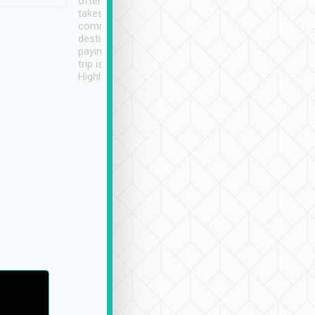
often limited English it
潔, 沒有煙味, 車
takes the difficulty out of
定
communicating the
destination details and
paying online prior to the
trip is very convenient.
Highly recommended