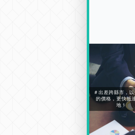
＃出差跨縣市，以
的價格，更快抵
地！