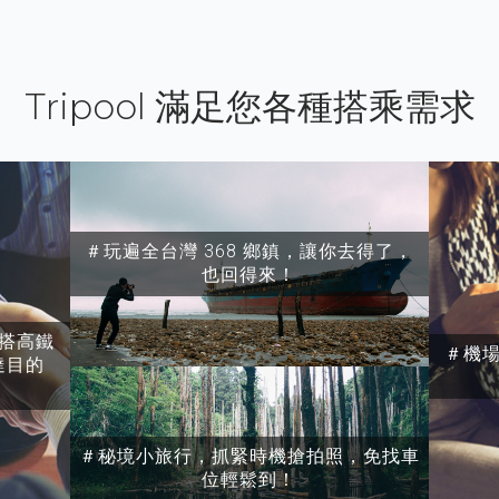
Tripool 滿足您各種搭乘需求
＃玩遍全台灣 368 鄉鎮，讓你去得了，
也回得來！
搭高鐵
＃機
達目的
＃秘境小旅行，抓緊時機搶拍照，免找車
位輕鬆到！