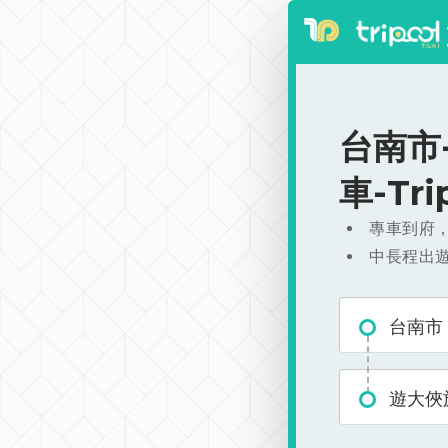
台南市-
車-Tr
專車到府
中長程出
台南市
遊大俠