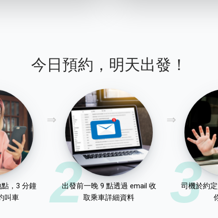
今日預約，明天出發！
2
3
點，3 分鐘
出發前一晚 9 點透過 email 收
司機於約定
約叫車
取乘車詳細資料