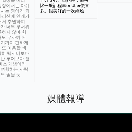
 일정을 미리
十分安心。重點是，價格
입장에서는 아쉬
比一般計程車or Uber便宜
사는 영어가 되
多。很美好的一次經驗
아리산에 안개가
해서 추월하며
가 너무 무서워
통하지 않아 힘
래도 무사히 저
적지까지 편하게
 또 이용할 생
실히 택시비보다
반 투어보다 샌
서비스 개념이라
유여행하는 사람
도 좋을 듯.
媒體報導