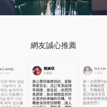
網友誠心推薦
陳婉琪
Ice Lin
a Lovely
2 週前
nth ago
3 週前
어로 예약 상담
真心覺得服務很好。駕駛
第一次搭乘Trip
 가능하다. 크
專業安全。且訂單系統簡
歡！車輛狀態
날에도 늦게까지
單易懂，接送前，依照問
質、司機素質
셨고 친절했다.
卷調查，旅步都能提供符
面CP值非常高
 전날 현지 시간
合需求的車輛和司機。司
與孕婦都覺得
시에 배차 정보를
機會保持密切聯繫，讓人
謝謝您們！