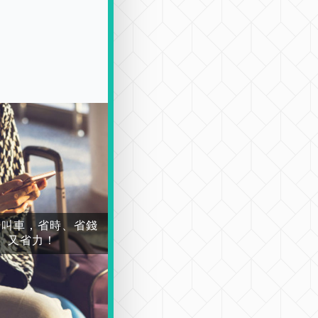
場叫車，省時、省錢
又省力！