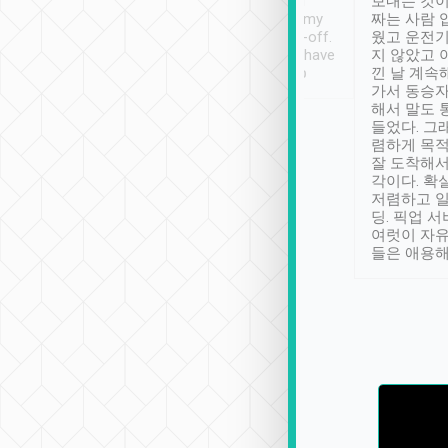
ther places of
booking to confirm if I
보내는 것이
t not known to
have safely arrived at my
짜는 사람 
 so definitely more
destination after drop-off.
웠고 운전기
se” feels). Really
Definitely something I have
지 않았고 
t. No delay in
not seen elsewhere 👍
낀 날 계속
and had a lovely
가서 동승자
up to lavender
해서 말도 
 Thank you tripool!
들었다. 그
렴하게 목
잘 도착해서
각이다. 확
저렴하고 일
딩. 픽업 
여럿이 자
들은 애용해