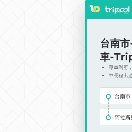
台南市-
車-Tr
專車到府
中長程出
台南市
阿拉斯