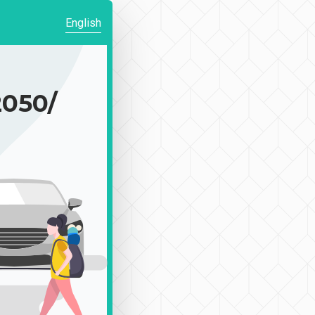
English
050/