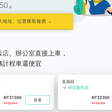
50
起
入地址、位置獲取報價 →
飯店
、
辦公室
直接上車，
轉計程車還便宜
嘉義縣
宿
阿拉斯民宿
NT$1500
NT$2300
查看
NT$2000
NT$3000