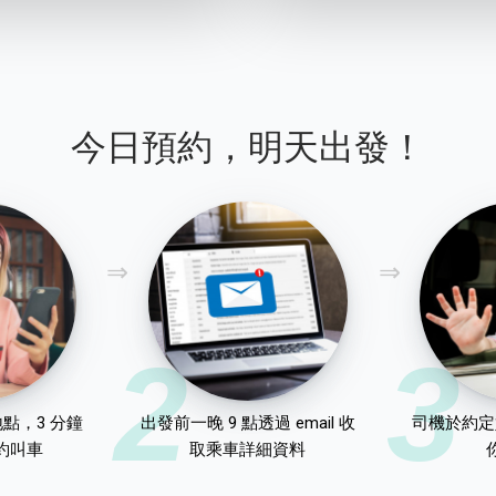
今日預約，明天出發！
2
3
點，3 分鐘
出發前一晚 9 點透過 email 收
司機於約定
約叫車
取乘車詳細資料