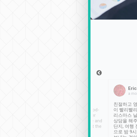
Sean Lee
Jack Ng
Eric
2018年12月30日
1個月前
a mo
ooking to Lavender
Tripool provides great
친절하고 영
- taichung.
service, vehicles in good-
이 빨리빨리
nous area with
condition and the driver
리스마스 
ny public transport.
service was awesome and
상담을 해주
er was so helpful
thoughtful. Driver went the
단지, 여행
ty ( telling us
extra mile on my last
으로 밤 9