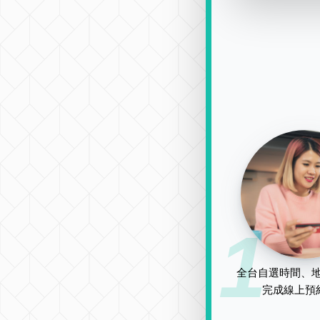
1
全台自選時間、地
完成線上預