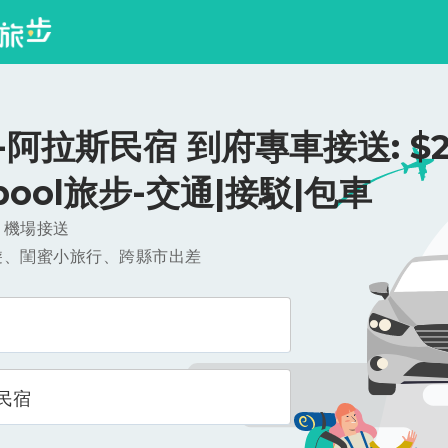
阿拉斯民宿 到府專車接送: $2
ipool旅步-交通|接駁|包車
，機場接送
遊、閨蜜小旅行、跨縣市出差
民宿