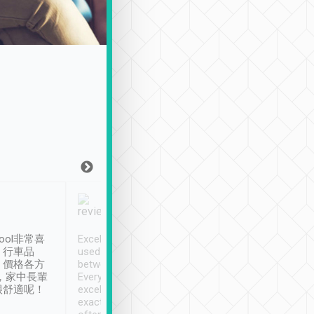
Joy Marsh
Benny Lau
1月12日
1 個月前
ool非常喜
Excellent service. We have
清境入住1晚, 由
、行車品
used Tripool to travel
清境, 都是乘坐由 Tri
、價格各方
between cities in Taiwan.
安排的車子, 接送都
，家中長輩
Every driver has been
去程司機早10分鐘到
很舒適呢！
excellent and arrives
程時遇上道路阻塞, 
exactly on time. As there is
鐘到達(可以接受),