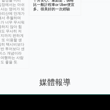
 일정을 미리
十分安心。重點是，價格
입장에서는 아쉬
比一般計程車or Uber便宜
사는 영어가 되
多。很美好的一次經驗
아리산에 안개가
해서 추월하며
가 너무 무서워
통하지 않아 힘
래도 무사히 저
적지까지 편하게
 또 이용할 생
실히 택시비보다
반 투어보다 샌
서비스 개념이라
유여행하는 사람
도 좋을 듯.
媒體報導