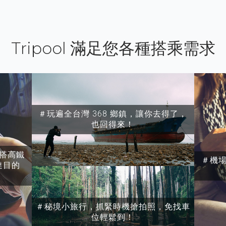
Tripool 滿足您各種搭乘需求
＃玩遍全台灣 368 鄉鎮，讓你去得了，
也回得來！
搭高鐵
＃機
達目的
＃秘境小旅行，抓緊時機搶拍照，免找車
位輕鬆到！