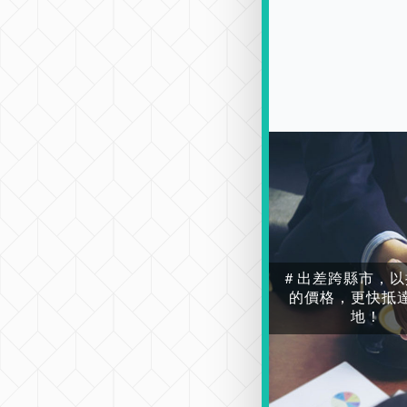
＃出差跨縣市，以
的價格，更快抵
地！