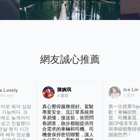
網友誠心推薦
陳婉琪
Ice Lin
a Lovely
2 週前
nth ago
3 週前
어로 예약 상담
真心覺得服務很好。駕駛
第一次搭乘Trip
 가능하다. 크
專業安全。且訂單系統簡
歡！車輛狀態
날에도 늦게까지
單易懂，接送前，依照問
質、司機素質
셨고 친절했다.
卷調查，旅步都能提供符
面CP值非常高
 전날 현지 시간
合需求的車輛和司機。司
與孕婦都覺得
시에 배차 정보를
機會保持密切聯繫，讓人
謝謝您們！