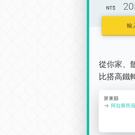
20
NT$
輸
從
你家
、
比搭高鐵
屏東縣
阿拉斯民