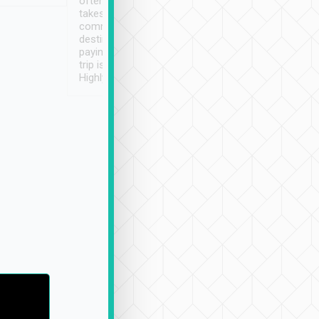
often limited English it
潔, 沒有煙味, 車
takes the difficulty out of
定
communicating the
destination details and
paying online prior to the
trip is very convenient.
Highly recommended