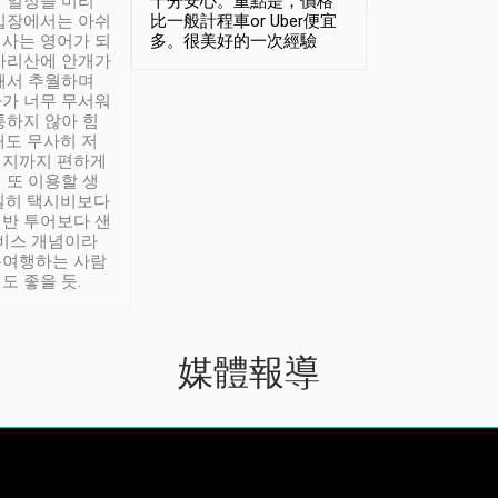
 일정을 미리
十分安心。重點是，價格
입장에서는 아쉬
比一般計程車or Uber便宜
사는 영어가 되
多。很美好的一次經驗
아리산에 안개가
해서 추월하며
가 너무 무서워
통하지 않아 힘
래도 무사히 저
적지까지 편하게
 또 이용할 생
실히 택시비보다
반 투어보다 샌
서비스 개념이라
유여행하는 사람
도 좋을 듯.
媒體報導