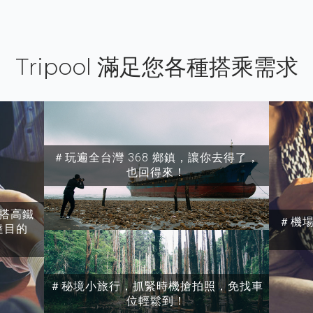
Tripool 滿足您各種搭乘需求
＃玩遍全台灣 368 鄉鎮，讓你去得了，
也回得來！
搭高鐵
＃機
達目的
＃秘境小旅行，抓緊時機搶拍照，免找車
位輕鬆到！