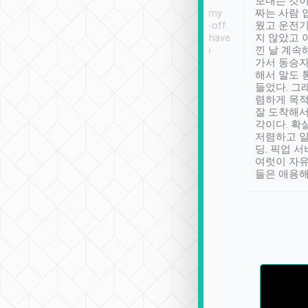
ther places of
booking to confirm if I
보내는 것이
t not known to
have safely arrived at my
짜는 사람 
 so definitely more
destination after drop-off.
웠고 운전기
se” feels). Really
Definitely something I have
지 않았고 
t. No delay in
not seen elsewhere 👍
낀 날 계속
and had a lovely
가서 동승자
up to lavender
해서 말도 
 Thank you tripool!
들었다. 그
렴하게 목
잘 도착해서
각이다. 확
저렴하고 일
딩. 픽업 
여럿이 자
들은 애용해