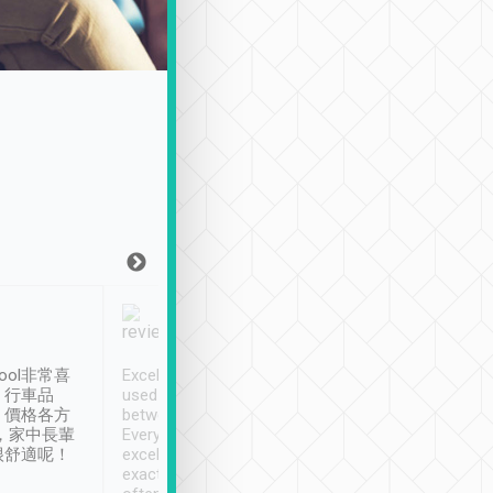
Joy Marsh
Benny Lau
1月12日
1 個月前
ool非常喜
Excellent service. We have
清境入住1晚, 由
、行車品
used Tripool to travel
清境, 都是乘坐由 Tri
、價格各方
between cities in Taiwan.
安排的車子, 接送都
，家中長輩
Every driver has been
去程司機早10分鐘到
很舒適呢！
excellent and arrives
程時遇上道路阻塞, 
exactly on time. As there is
鐘到達(可以接受),