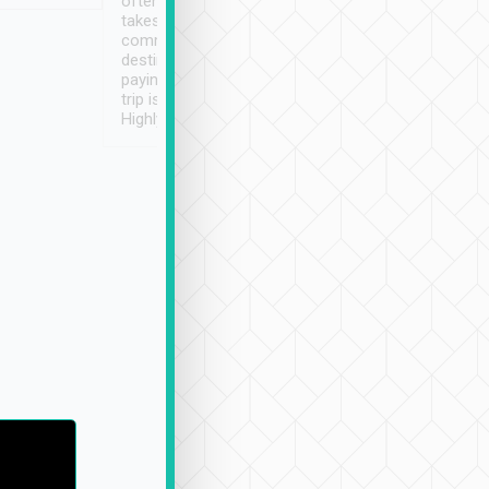
often limited English it
潔, 沒有煙味, 車
takes the difficulty out of
定
communicating the
destination details and
paying online prior to the
trip is very convenient.
Highly recommended