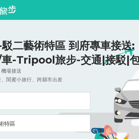
-駁二藝術特區 到府專車接送:
0/車-Tripool旅步-交通|接駁|
，機場接送
遊、閨蜜小旅行、跨縣市出差
術特區