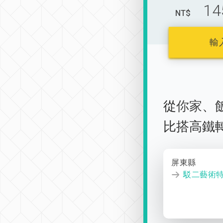
14
NT$
輸
從
你家
、
比搭高鐵
屏東縣
駁二藝術