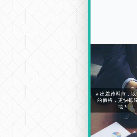
＃出差跨縣市，以
的價格，更快抵
地！