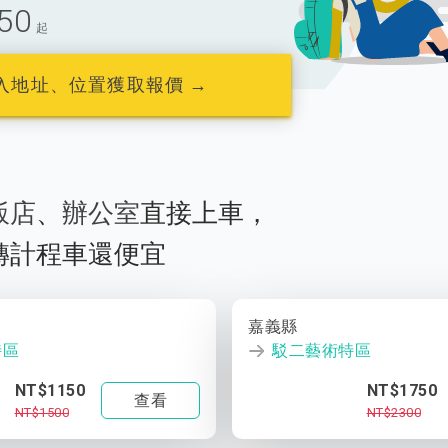
50
起
入地址、位置獲取報價 →
飯店
、
辦公室
直接上車，
轉計程車還便宜
嘉義縣
特區
駁二藝術特區
NT$1150
NT$1750
查看
NT$1500
NT$2300