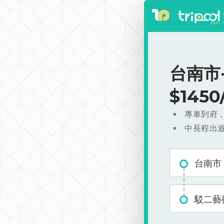
台南市
$145
專車到府
中長程出
台南市
駁二藝