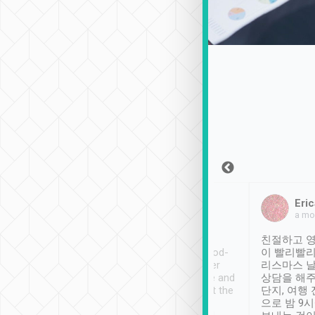
Sean Lee
Jack Ng
Eric
2018年12月30日
1個月前
a mo
ooking to Lavender
Tripool provides great
친절하고 영
- taichung.
service, vehicles in good-
이 빨리빨리
nous area with
condition and the driver
리스마스 
ny public transport.
service was awesome and
상담을 해주
er was so helpful
thoughtful. Driver went the
단지, 여행
ty ( telling us
extra mile on my last
으로 밤 9