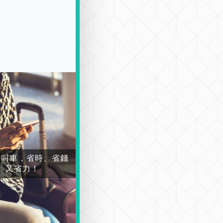
場叫車，省時、省錢
又省力！