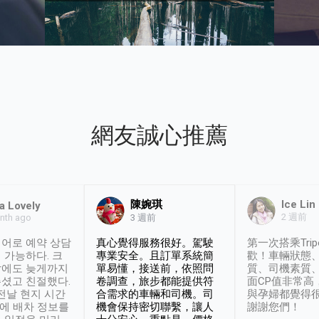
網友誠心推薦
陳婉琪
Ice Lin
a Lovely
2 週前
nth ago
3 週前
어로 예약 상담
真心覺得服務很好。駕駛
第一次搭乘Trip
 가능하다. 크
專業安全。且訂單系統簡
歡！車輛狀態
날에도 늦게까지
單易懂，接送前，依照問
質、司機素質
셨고 친절했다.
卷調查，旅步都能提供符
面CP值非常高
 전날 현지 시간
合需求的車輛和司機。司
與孕婦都覺得
시에 배차 정보를
機會保持密切聯繫，讓人
謝謝您們！