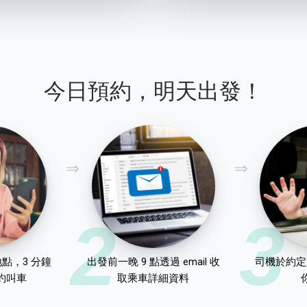
今日預約，明天出發！
2
3
點，3 分鐘
出發前一晚 9 點透過 email 收
司機於約定
約叫車
取乘車詳細資料