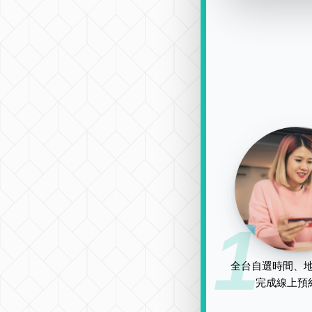
1
全台自選時間、地
完成線上預