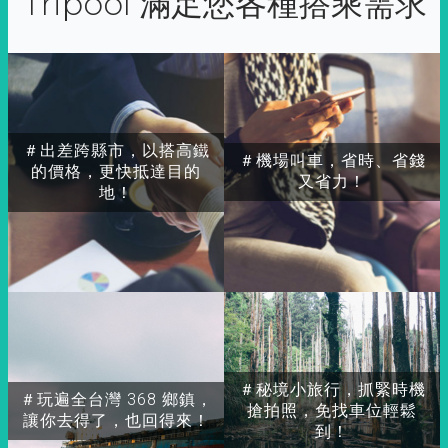
Tripool 滿足您各種搭乘需求
＃出差跨縣市，以搭高鐵
＃機場叫車，省時、省錢
的價格，更快抵達目的
又省力！
地！
＃秘境小旅行，抓緊時機
＃玩遍全台灣 368 鄉鎮，
搶拍照，免找車位輕鬆
讓你去得了，也回得來！
到！