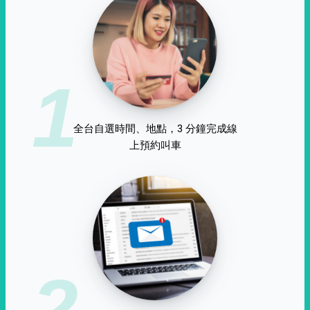
1
全台自選時間、地點，3 分鐘完成線
上預約叫車
2