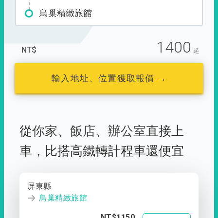
鳥巢精緻旅館
1400
NT$
起
輸入地址、位置獲取報價 →
從
你家
、
飯店
、
辦公室
直接上
車，
比搭高鐵轉計程車還便宜
屏東縣
鳥巢精緻旅館
NT$1150