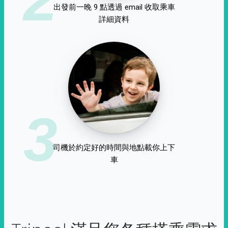
出發前一晚 9 點透過 email 收取乘車
詳細資料
3
司機於約定好的時間與地點載你上下
車