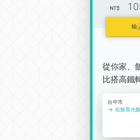
10
NT$
輸
從
你家
、
比搭高鐵
台中市
佑餘晨光