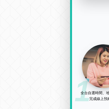
1
全台自選時間、地
完成線上預