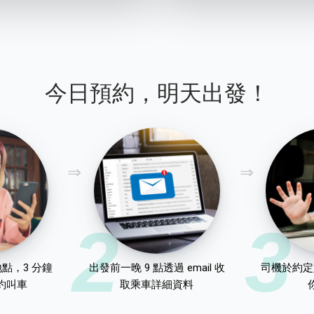
今日預約，明天出發！
2
3
點，3 分鐘
出發前一晚 9 點透過 email 收
司機於約定
約叫車
取乘車詳細資料