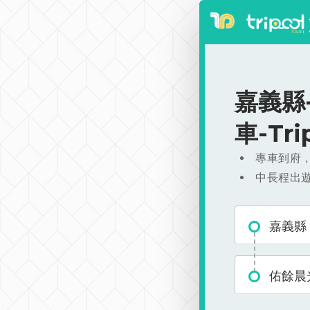
嘉義縣-
車-Tr
專車到府
中長程出
嘉義縣
佑餘晨