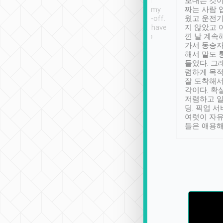
ther places of
booking to confirm if I
보내는 것이
t not known to
have safely arrived at my
짜는 사람 
 so definitely more
destination after drop-off.
웠고 운전기
se” feels). Really
Definitely something I have
지 않았고 
t. No delay in
not seen elsewhere 👍
낀 날 계속
and had a lovely
가서 동승자
up to lavender
해서 말도 
 Thank you tripool!
들었다. 그
렴하게 목
잘 도착해서
각이다. 확
저렴하고 일
딩. 픽업 
여럿이 자
들은 애용해