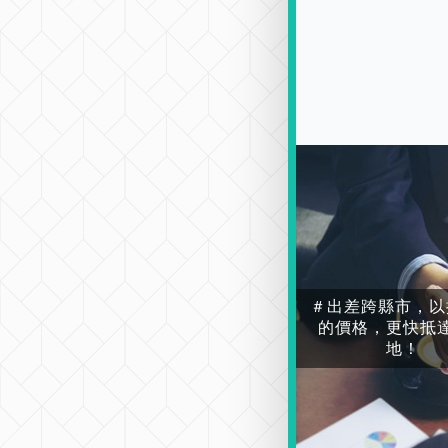
＃出差跨縣市，以
的價格，更快抵
地！