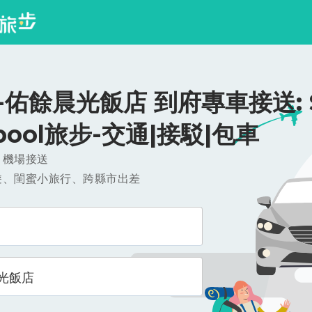
佑餘晨光飯店 到府專車接送: $
ipool旅步-交通|接駁|包車
，機場接送
遊、閨蜜小旅行、跨縣市出差
光飯店