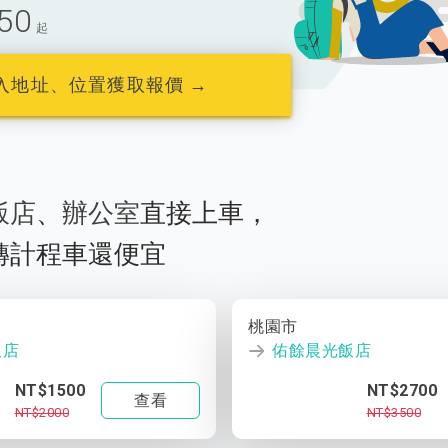
50
起
入地址、位置獲取報價 →
飯店
、
辦公室
直接上車，
轉計程車還便宜
桃園市
飯店
佑餘晨光飯店
NT$1500
NT$2700
查看
NT$2000
NT$3500