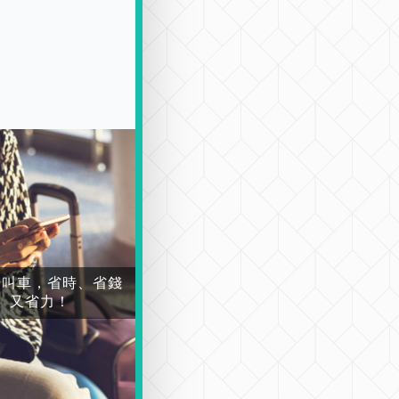
場叫車，省時、省錢
又省力！