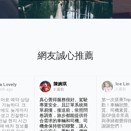
網友誠心推薦
陳婉琪
Ice Lin
a Lovely
2 週前
nth ago
3 週前
어로 예약 상담
真心覺得服務很好。駕駛
第一次搭乘Trip
 가능하다. 크
專業安全。且訂單系統簡
歡！車輛狀態
날에도 늦게까지
單易懂，接送前，依照問
質、司機素質
셨고 친절했다.
卷調查，旅步都能提供符
面CP值非常高
 전날 현지 시간
合需求的車輛和司機。司
與孕婦都覺得
시에 배차 정보를
機會保持密切聯繫，讓人
謝謝您們！