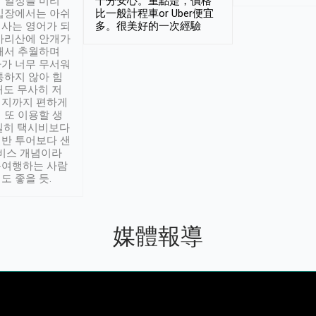
 일정을 미리
十分安心。重點是，價格
입장에서는 아쉬
比一般計程車or Uber便宜
사는 영어가 되
多。很美好的一次經驗
아리산에 안개가
해서 추월하며
가 너무 무서워
통하지 않아 힘
래도 무사히 저
적지까지 편하게
 또 이용할 생
실히 택시비보다
반 투어보다 샌
서비스 개념이라
유여행하는 사람
도 좋을 듯.
媒體報導