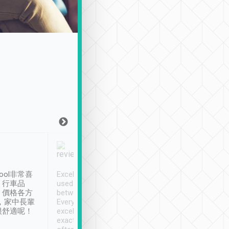
Joy Marsh
Benny Lau
1月12日
1 個月前
ool非常喜
Excellent service. We have
清境入住1晚, 由
、行車品
used Tripool to travel
清境, 都是乘坐由 Tri
、價格各方
between cities in Taiwan.
安排的車子, 接送都
，家中長輩
Every driver has been
去程司機早10分鐘到
很舒適呢！
excellent and arrives
程時遇上道路阻塞, 
exactly on time. As there is
鐘到達(可以接受),