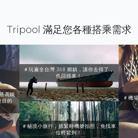
Tripool 滿足您各種搭乘需求
＃玩遍全台灣 368 鄉鎮，讓你去得了，
也回得來！
搭高鐵
＃機
達目的
＃秘境小旅行，抓緊時機搶拍照，免找車
位輕鬆到！