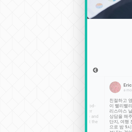
Sean Lee
Jack Ng
Eric
2018年12月30日
1個月前
a mo
ooking to Lavender
Tripool provides great
친절하고 영
- taichung.
service, vehicles in good-
이 빨리빨리
nous area with
condition and the driver
리스마스 
ny public transport.
service was awesome and
상담을 해주
er was so helpful
thoughtful. Driver went the
단지, 여행
ty ( telling us
extra mile on my last
으로 밤 9