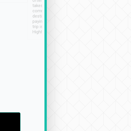
often limited English it
潔, 沒有煙味, 車
takes the difficulty out of
定
communicating the
destination details and
paying online prior to the
trip is very convenient.
Highly recommended