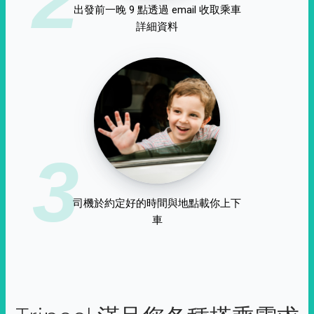
出發前一晚 9 點透過 email 收取乘車
詳細資料
3
司機於約定好的時間與地點載你上下
車