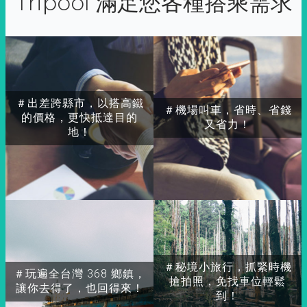
Tripool 滿足您各種搭乘需求
＃出差跨縣市，以搭高鐵
＃機場叫車，省時、省錢
的價格，更快抵達目的
又省力！
地！
＃秘境小旅行，抓緊時機
＃玩遍全台灣 368 鄉鎮，
搶拍照，免找車位輕鬆
讓你去得了，也回得來！
到！