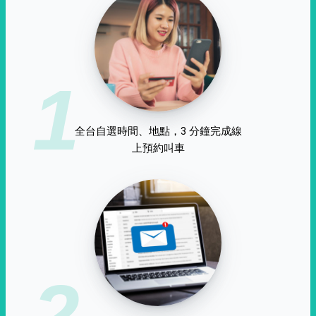
1
全台自選時間、地點，3 分鐘完成線
上預約叫車
2