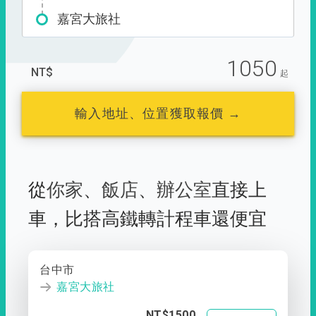
嘉宮大旅社
1050
NT$
起
輸入地址、位置獲取報價 →
從
你家
、
飯店
、
辦公室
直接上
車，
比搭高鐵轉計程車還便宜
台中市
嘉宮大旅社
NT$1500