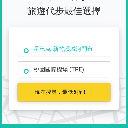
旅遊代步最佳選擇
大霸尖山登山口
星巴克-新竹護城河門市
桃園國際機場 (TPE)
現在搜尋，最低6折！→