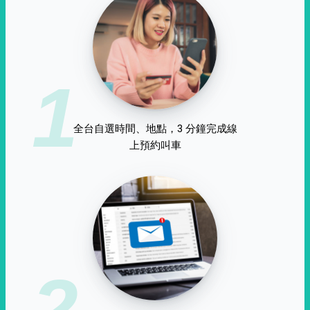
1
全台自選時間、地點，3 分鐘完成線
上預約叫車
2