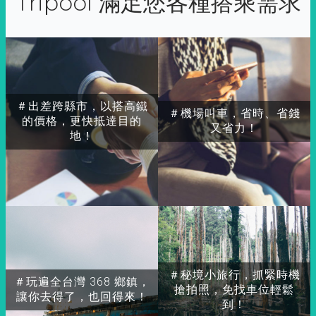
Tripool 滿足您各種搭乘需求
＃出差跨縣市，以搭高鐵
＃機場叫車，省時、省錢
的價格，更快抵達目的
又省力！
地！
＃秘境小旅行，抓緊時機
＃玩遍全台灣 368 鄉鎮，
搶拍照，免找車位輕鬆
讓你去得了，也回得來！
到！