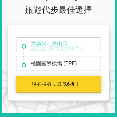
旅遊代步最佳選擇
大霸尖山登山口
桃園國際機場 (TPE)
現在搜尋，最低6折！→