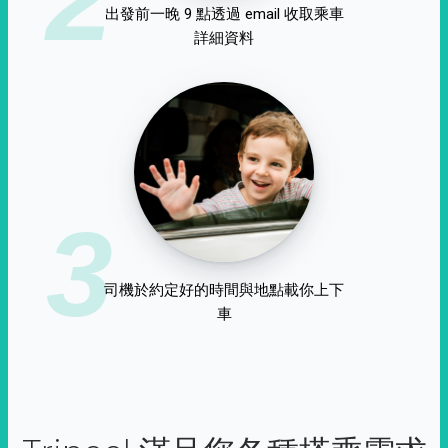
出發前一晚 9 點透過 email 收取乘車
詳細資料
3
司機於約定好的時間與地點載你上下
車