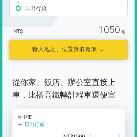
日出行旅
1050
NT$
起
輸入地址、位置獲取報價 →
從
你家
、
飯店
、
辦公室
直接上
車，
比搭高鐵轉計程車還便宜
台中市
日出行旅
NT$1500