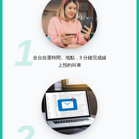
1
全台自選時間、地點，3 分鐘完成線
上預約叫車
2