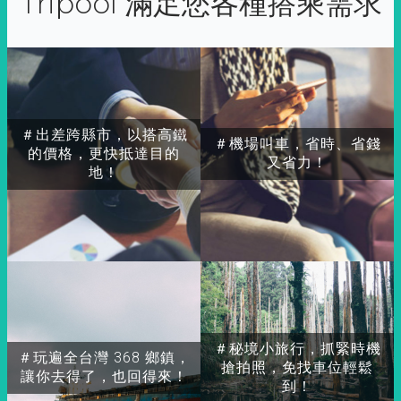
Tripool 滿足您各種搭乘需求
＃出差跨縣市，以搭高鐵
＃機場叫車，省時、省錢
的價格，更快抵達目的
又省力！
地！
＃秘境小旅行，抓緊時機
＃玩遍全台灣 368 鄉鎮，
搶拍照，免找車位輕鬆
讓你去得了，也回得來！
到！