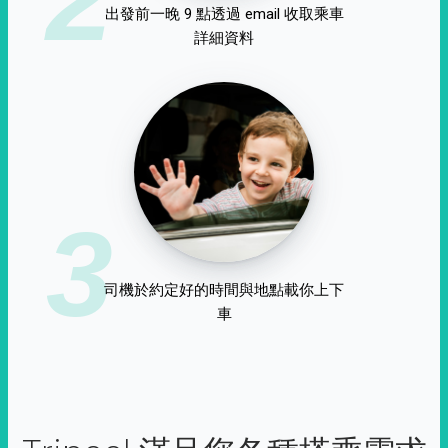
出發前一晚 9 點透過 email 收取乘車
詳細資料
3
司機於約定好的時間與地點載你上下
車