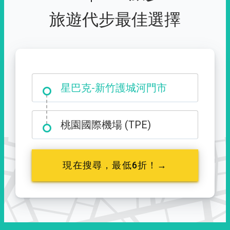
旅遊代步最佳選擇
大霸尖山登山口
星巴克-新竹護城河門市
桃園國際機場 (TPE)
現在搜尋，最低6折！→