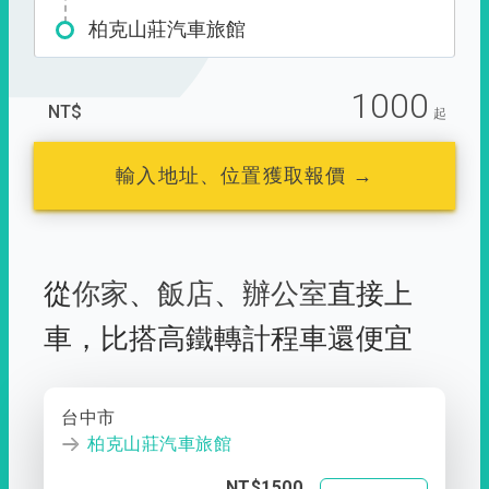
柏克山莊汽車旅館
1000
NT$
起
輸入地址、位置獲取報價 →
從
你家
、
飯店
、
辦公室
直接上
車，
比搭高鐵轉計程車還便宜
台中市
柏克山莊汽車旅館
NT$1500