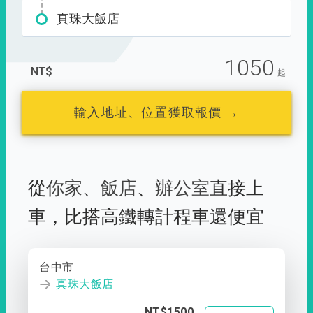
真珠大飯店
1050
NT$
起
輸入地址、位置獲取報價 →
從
你家
、
飯店
、
辦公室
直接上
車，
比搭高鐵轉計程車還便宜
台中市
真珠大飯店
NT$1500