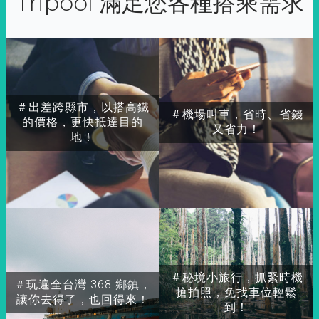
Tripool 滿足您各種搭乘需求
＃出差跨縣市，以搭高鐵
＃機場叫車，省時、省錢
的價格，更快抵達目的
又省力！
地！
＃秘境小旅行，抓緊時機
＃玩遍全台灣 368 鄉鎮，
搶拍照，免找車位輕鬆
讓你去得了，也回得來！
到！