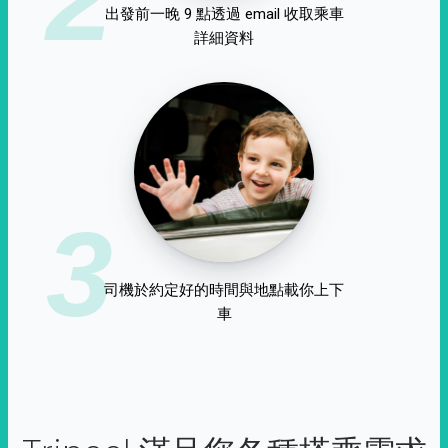
出發前一晚 9 點透過 email 收取乘車
詳細資料
3
司機於約定好的時間與地點載你上下
車