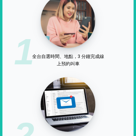
1
全台自選時間、地點，3 分鐘完成線
上預約叫車
2