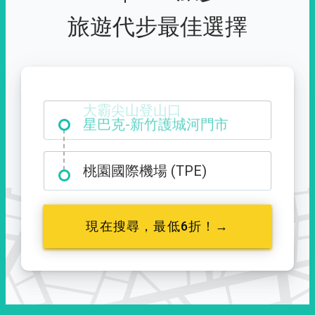
旅遊代步最佳選擇
大霸尖山登山口
桃園國際機場 (TPE)
現在搜尋，最低6折！→