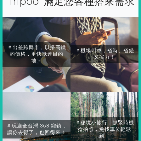
Tripool 滿足您各種搭乘需求
＃出差跨縣市，以搭高鐵
＃機場叫車，省時、省錢
的價格，更快抵達目的
又省力！
地！
＃秘境小旅行，抓緊時機
＃玩遍全台灣 368 鄉鎮，
搶拍照，免找車位輕鬆
讓你去得了，也回得來！
到！