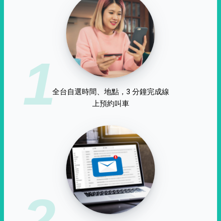
1
全台自選時間、地點，3 分鐘完成線
上預約叫車
2