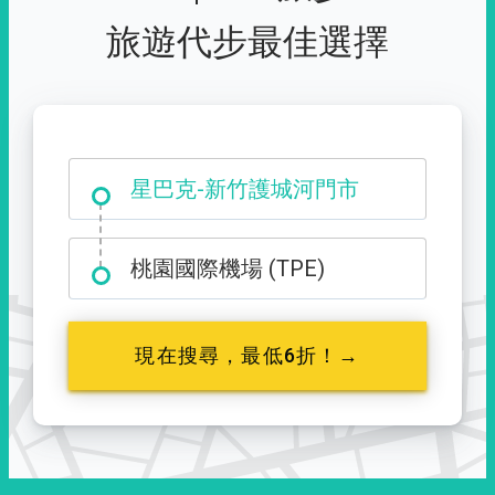
旅遊代步最佳選擇
大霸尖山登山口
星巴克-新竹護城河門市
桃園國際機場 (TPE)
現在搜尋，最低6折！→