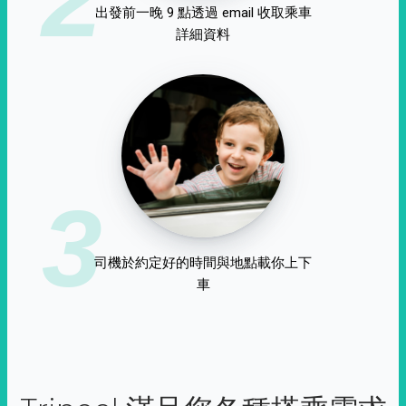
出發前一晚 9 點透過 email 收取乘車
詳細資料
3
司機於約定好的時間與地點載你上下
車