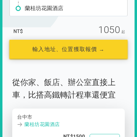
蘭桂坊花園酒店
1050
NT$
起
輸入地址、位置獲取報價 →
從
你家
、
飯店
、
辦公室
直接上
車，
比搭高鐵轉計程車還便宜
台中市
蘭桂坊花園酒店
NT$1500