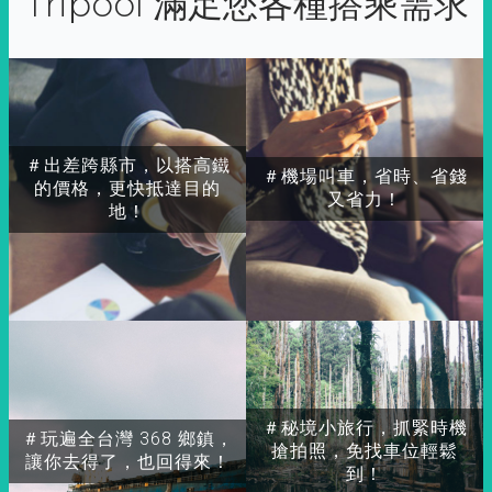
Tripool 滿足您各種搭乘需求
＃出差跨縣市，以搭高鐵
＃機場叫車，省時、省錢
的價格，更快抵達目的
又省力！
地！
＃秘境小旅行，抓緊時機
＃玩遍全台灣 368 鄉鎮，
搶拍照，免找車位輕鬆
讓你去得了，也回得來！
到！