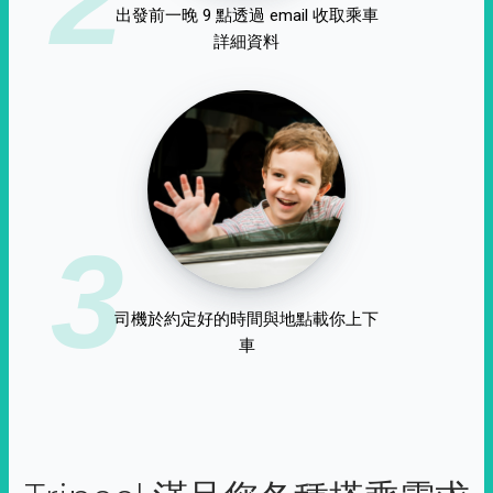
出發前一晚 9 點透過 email 收取乘車
詳細資料
3
司機於約定好的時間與地點載你上下
車