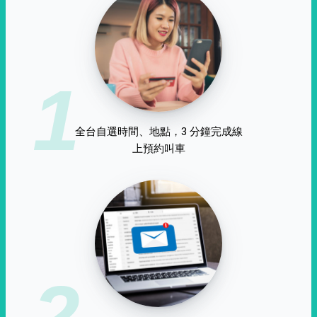
1
全台自選時間、地點，3 分鐘完成線
上預約叫車
2