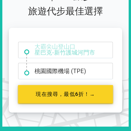
旅遊代步最佳選擇
大霸尖山登山口
桃園國際機場 (TPE)
現在搜尋，最低6折！→