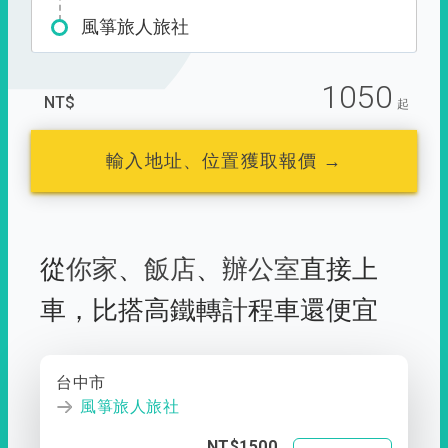
風箏旅人旅社
1050
NT$
起
輸入地址、位置獲取報價 →
從
你家
、
飯店
、
辦公室
直接上
車，
比搭高鐵轉計程車還便宜
台中市
風箏旅人旅社
NT$1500