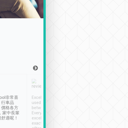
Joy Marsh
Benny Lau
1月12日
1 個月前
ool非常喜
Excellent service. We have
清境入住1晚, 由
、行車品
used Tripool to travel
清境, 都是乘坐由 Tri
、價格各方
between cities in Taiwan.
安排的車子, 接送都
，家中長輩
Every driver has been
去程司機早10分鐘到
很舒適呢！
excellent and arrives
程時遇上道路阻塞, 
exactly on time. As there is
鐘到達(可以接受),