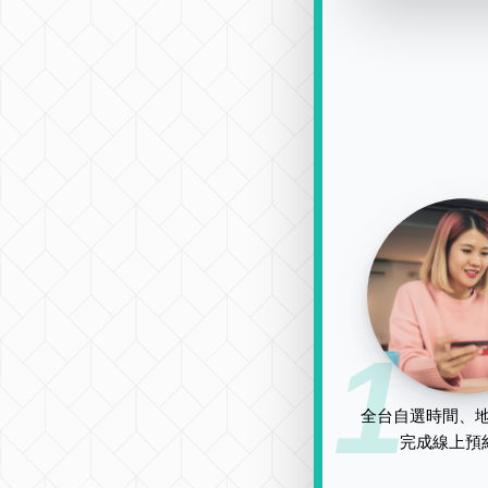
1
全台自選時間、地
完成線上預