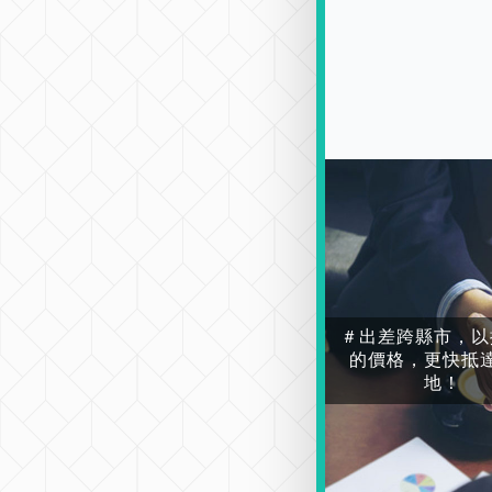
＃出差跨縣市，以
的價格，更快抵
地！