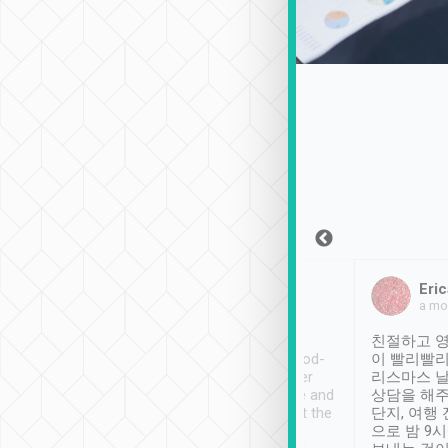
Sean Lee
Jack Ng
Eric
2018年12月30日
1個月前
a mo
ooking to Lavender
Tripool provides great
친절하고 영
- taichung.
service, vehicles in good-
이 빨리빨리
nous area with
condition and the driver
리스마스 
ny public transport.
service was awesome and
상담을 해주
er was so helpful
thoughtful. Driver went the
단지, 여행
ty ( telling us
extra mile on my last
으로 밤 9