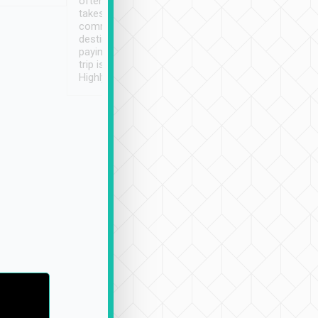
often limited English it
潔, 沒有煙味, 車
takes the difficulty out of
定
communicating the
destination details and
paying online prior to the
trip is very convenient.
Highly recommended