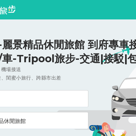
-麗景精品休閒旅館 到府專車接
0/車-Tripool旅步-交通|接駁|
，機場接送
遊、閨蜜小旅行、跨縣市出差
品休閒旅館