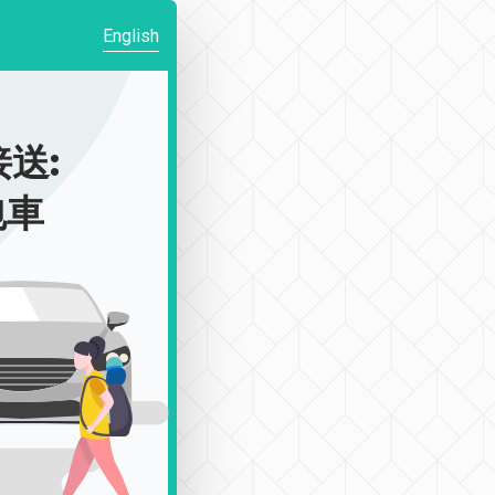
English
送:
包車