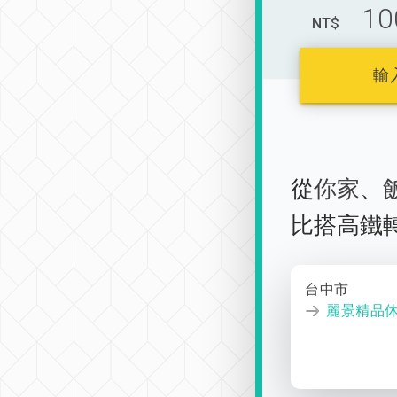
10
NT$
輸
從
你家
、
比搭高鐵
台中市
麗景精品