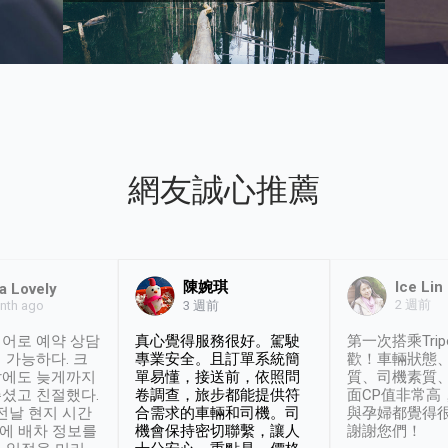
網友誠心推薦
陳婉琪
Ice Lin
a Lovely
2 週前
nth ago
3 週前
어로 예약 상담
真心覺得服務很好。駕駛
第一次搭乘Trip
 가능하다. 크
專業安全。且訂單系統簡
歡！車輛狀態
날에도 늦게까지
單易懂，接送前，依照問
質、司機素質
셨고 친절했다.
卷調查，旅步都能提供符
面CP值非常高
 전날 현지 시간
合需求的車輛和司機。司
與孕婦都覺得
시에 배차 정보를
機會保持密切聯繫，讓人
謝謝您們！