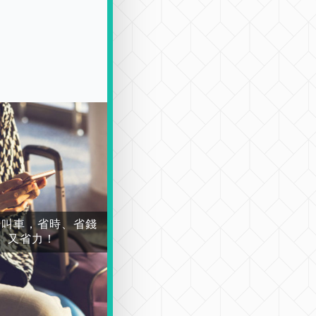
場叫車，省時、省錢
又省力！