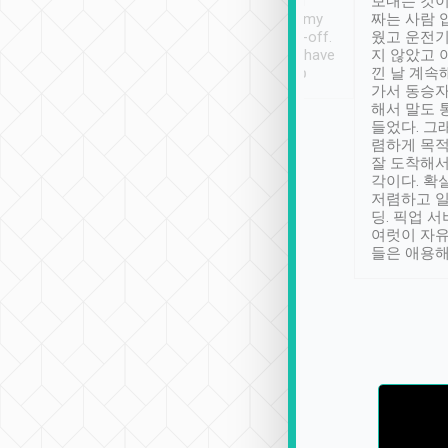
ther places of
booking to confirm if I
보내는 것이
t not known to
have safely arrived at my
짜는 사람 
 so definitely more
destination after drop-off.
웠고 운전기
se” feels). Really
Definitely something I have
지 않았고 
t. No delay in
not seen elsewhere 👍
낀 날 계속
and had a lovely
가서 동승자
up to lavender
해서 말도 
 Thank you tripool!
들었다. 그
렴하게 목
잘 도착해서
각이다. 확
저렴하고 일
딩. 픽업 
여럿이 자
들은 애용해