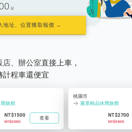
00
起
入地址、位置獲取報價 →
飯店
、
辦公室
直接上車，
轉計程車還便宜
桃園市
休閒旅館
麗景精品休閒旅館
NT$1500
NT$2700
查看
NT$2000
NT$3500