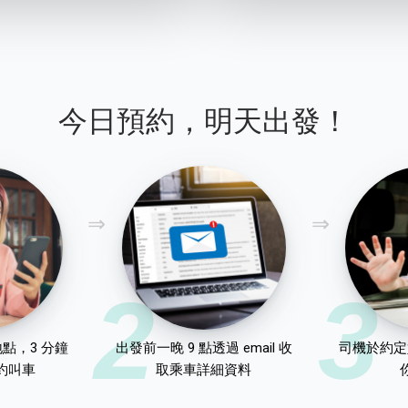
今日預約，明天出發！
2
3
點，3 分鐘
出發前一晚 9 點透過 email 收
司機於約定
約叫車
取乘車詳細資料