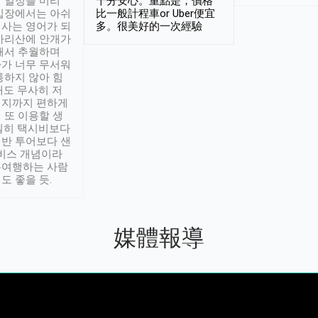
 일정을 미리
十分安心。重點是，價格
입장에서는 아쉬
比一般計程車or Uber便宜
사는 영어가 되
多。很美好的一次經驗
아리산에 안개가
해서 추월하며
가 너무 무서워
통하지 않아 힘
래도 무사히 저
적지까지 편하게
 또 이용할 생
실히 택시비보다
반 투어보다 샌
서비스 개념이라
유여행하는 사람
도 좋을 듯.
媒體報導