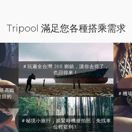
Tripool 滿足您各種搭乘需求
＃玩遍全台灣 368 鄉鎮，讓你去得了，
也回得來！
搭高鐵
＃機
達目的
＃秘境小旅行，抓緊時機搶拍照，免找車
位輕鬆到！