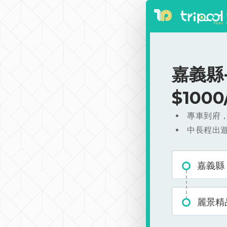
嘉義縣
$100
專車到府
中長程出
嘉義縣
麗景精