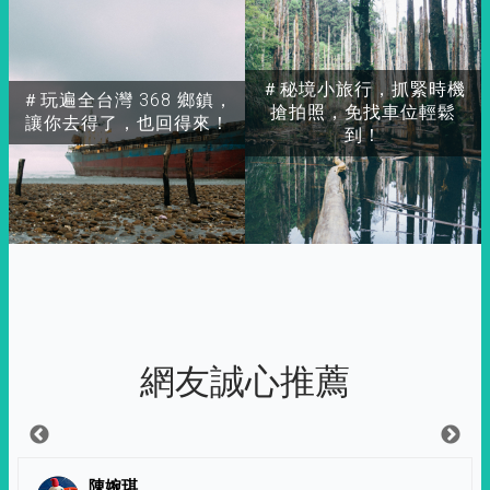
＃秘境小旅行，抓緊時機
＃玩遍全台灣 368 鄉鎮，
搶拍照，免找車位輕鬆
讓你去得了，也回得來！
到！
網友誠心推薦
陳婉琪