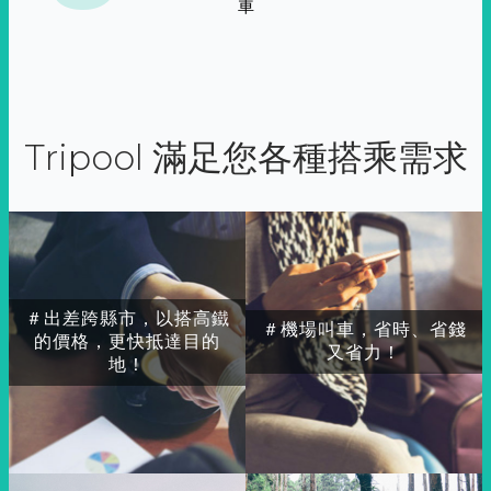
車
Tripool 滿足您各種搭乘需求
＃出差跨縣市，以搭高鐵
＃機場叫車，省時、省錢
的價格，更快抵達目的
又省力！
地！