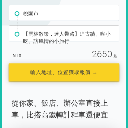
桃園市
【雲林散策．達人帶路】追古蹟、喫小
吃、訪風情的小旅行
2650
NT$
起
輸入地址、位置獲取報價 →
從
你家
、
飯店
、
辦公室
直接上
車，
比搭高鐵轉計程車還便宜