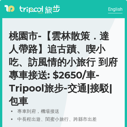
English
桃園市-【雲林散策．達
人帶路】追古蹟、喫小
吃、訪風情的小旅行 到府
專車接送: $2650/車-
Tripool旅步-交通|接駁|
包車
專車到府，機場接送
中長程出遊、閨蜜小旅行、跨縣市出差