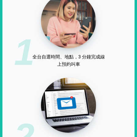
1
全台自選時間、地點，3 分鐘完成線
上預約叫車
2