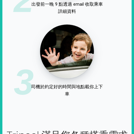
出發前一晚 9 點透過 email 收取乘車
詳細資料
3
司機於約定好的時間與地點載你上下
車