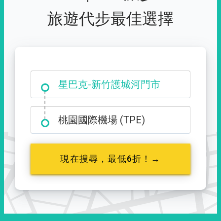
旅遊代步最佳選擇
大霸尖山登山口
星巴克-新竹護城河門市
桃園國際機場 (TPE)
現在搜尋，最低6折！→