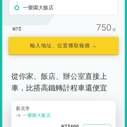
一樂園大飯店
750
NT$
起
輸入地址、位置獲取報價 →
從
你家
、
飯店
、
辦公室
直接上
車，
比搭高鐵轉計程車還便宜
新北市
一樂園大飯店
NT$600