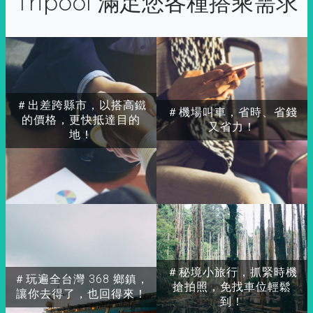
Tripool 滿足您各種搭乘需求
＃出差跨縣市，以搭高鐵
＃機場叫車，省時、省錢
的價格，更快抵達目的
又省力！
地！
＃秘境小旅行，抓緊時機
＃玩遍全台灣 368 鄉鎮，
搶拍照，免找車位輕鬆
讓你去得了，也回得來！
到！