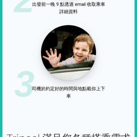
出發前一晚 9 點透過 email 收取乘車
詳細資料
3
司機於約定好的時間與地點載你上下
車