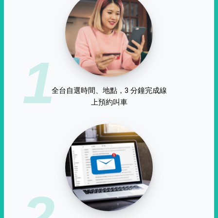
1
全台自選時間、地點，3 分鐘完成線
上預約叫車
2