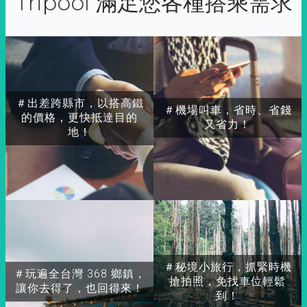
Tripool 滿足您各種搭乘需求
＃出差跨縣市，以搭高鐵
＃機場叫車，省時、省錢
的價格，更快抵達目的
又省力！
地！
＃秘境小旅行，抓緊時機
＃玩遍全台灣 368 鄉鎮，
搶拍照，免找車位輕鬆
讓你去得了，也回得來！
到！