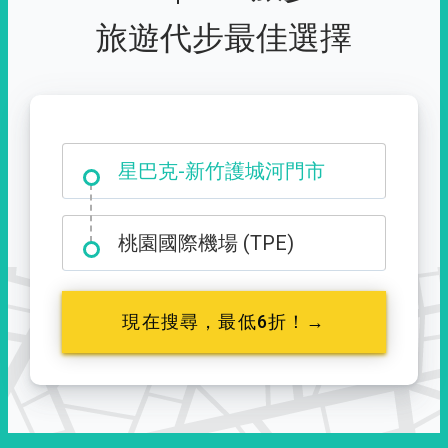
旅遊代步最佳選擇
大霸尖山登山口
桃園國際機場 (TPE)
現在搜尋，最低6折！→