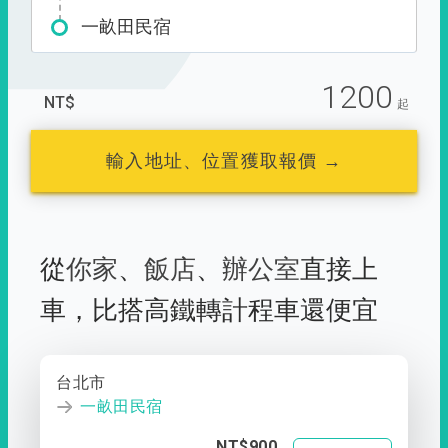
一畝田民宿
1200
NT$
起
輸入地址、位置獲取報價 →
從
你家
、
飯店
、
辦公室
直接上
車，
比搭高鐵轉計程車還便宜
台北市
一畝田民宿
NT$900