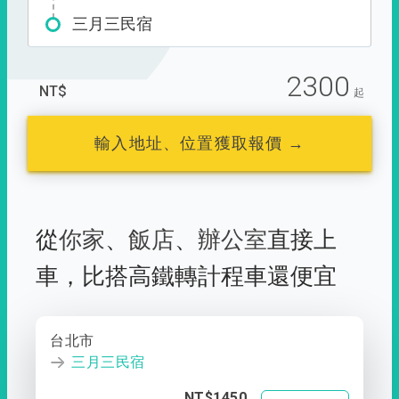
三月三民宿
2300
NT$
起
輸入地址、位置獲取報價 →
從
你家
、
飯店
、
辦公室
直接上
車，
比搭高鐵轉計程車還便宜
台北市
三月三民宿
NT$1450