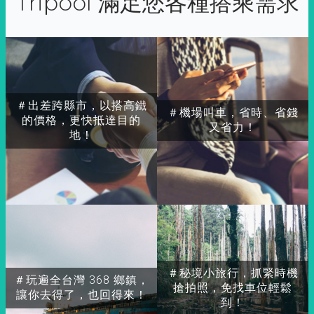
Tripool 滿足您各種搭乘需求
＃出差跨縣市，以搭高鐵
＃機場叫車，省時、省錢
的價格，更快抵達目的
又省力！
地！
＃秘境小旅行，抓緊時機
＃玩遍全台灣 368 鄉鎮，
搶拍照，免找車位輕鬆
讓你去得了，也回得來！
到！