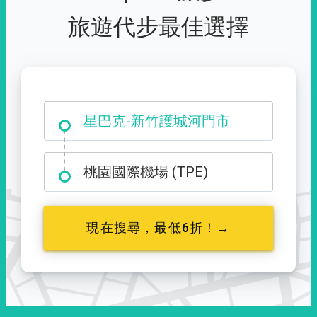
旅遊代步最佳選擇
大霸尖山登山口
星巴克-新竹護城河門市
桃園國際機場 (TPE)
現在搜尋，最低6折！→