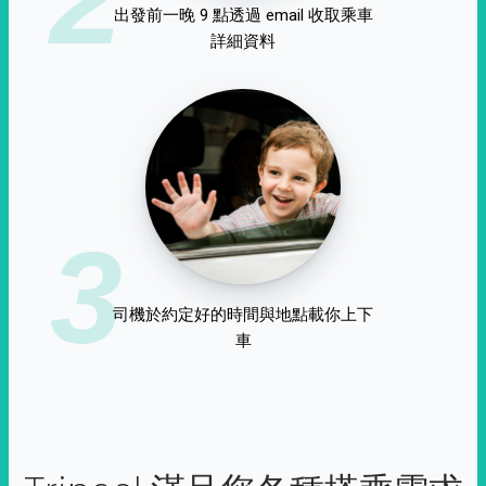
出發前一晚 9 點透過 email 收取乘車
詳細資料
3
司機於約定好的時間與地點載你上下
車