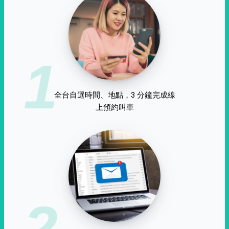
1
全台自選時間、地點，3 分鐘完成線
上預約叫車
2