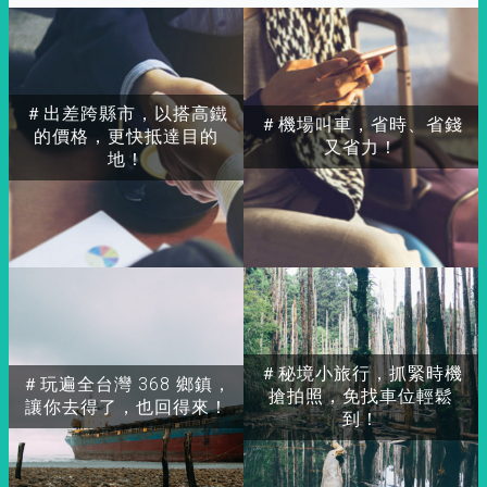
＃出差跨縣市，以搭高鐵
＃機場叫車，省時、省錢
的價格，更快抵達目的
又省力！
地！
＃秘境小旅行，抓緊時機
＃玩遍全台灣 368 鄉鎮，
搶拍照，免找車位輕鬆
讓你去得了，也回得來！
到！