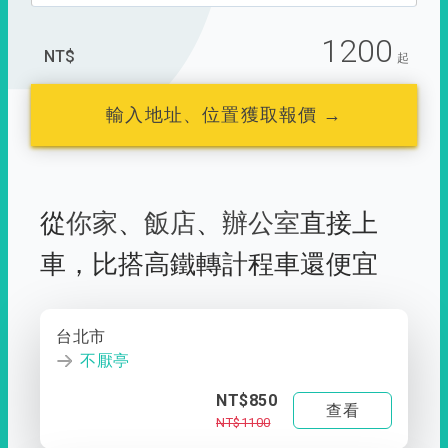
1200
NT$
起
輸入地址、位置獲取報價 →
從
你家
、
飯店
、
辦公室
直接上
車，
比搭高鐵轉計程車還便宜
台北市
不厭亭
NT$850
查看
NT$1100