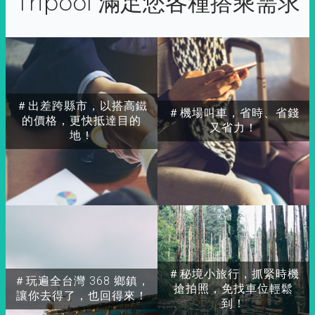
Tripool 滿足您各種搭乘需求
＃出差跨縣市，以搭高鐵
＃機場叫車，省時、省錢
的價格，更快抵達目的
又省力！
地！
＃秘境小旅行，抓緊時機
＃玩遍全台灣 368 鄉鎮，
搶拍照，免找車位輕鬆
讓你去得了，也回得來！
到！