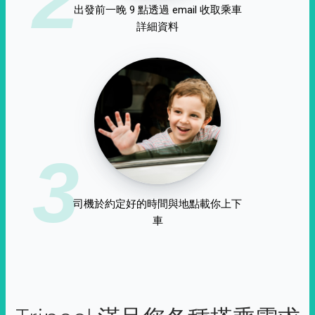
出發前一晚 9 點透過 email 收取乘車
詳細資料
3
司機於約定好的時間與地點載你上下
車