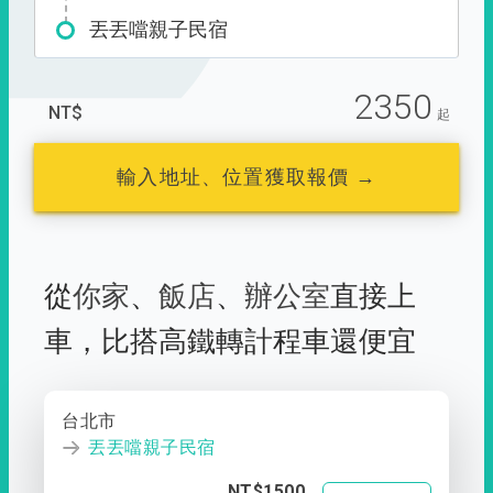
丟丟噹親子民宿
2350
NT$
起
輸入地址、位置獲取報價 →
從
你家
、
飯店
、
辦公室
直接上
車，
比搭高鐵轉計程車還便宜
台北市
丟丟噹親子民宿
NT$1500