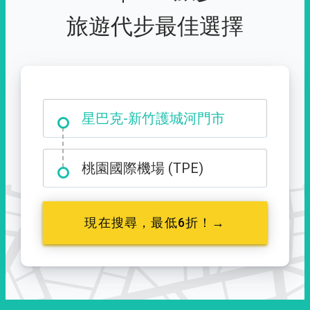
旅遊代步最佳選擇
大霸尖山登山口
星巴克-新竹護城河門市
桃園國際機場 (TPE)
現在搜尋，最低6折！→