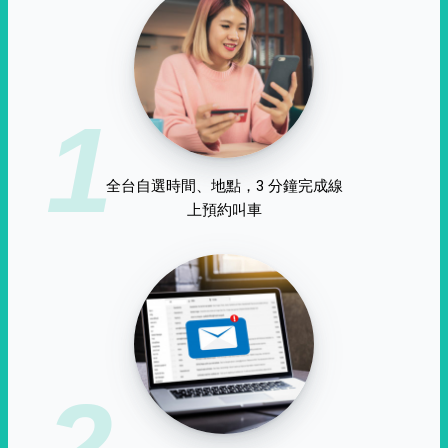
1
全台自選時間、地點，3 分鐘完成線
上預約叫車
2