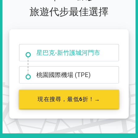
旅遊代步最佳選擇
大霸尖山登山口
星巴克-新竹護城河門市
桃園國際機場 (TPE)
現在搜尋，最低6折！→