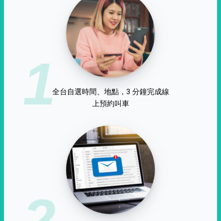
1
全台自選時間、地點，3 分鐘完成線
上預約叫車
2