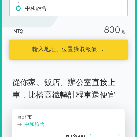
中和旅舍
800
NT$
起
輸入地址、位置獲取報價 →
從
你家
、
飯店
、
辦公室
直接上
車，
比搭高鐵轉計程車還便宜
台北市
中和旅舍
NT$600