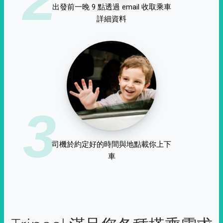
出發前一晚 9 點透過 email 收取乘車
詳細資料
3
司機於約定好的時間與地點載你上下
車