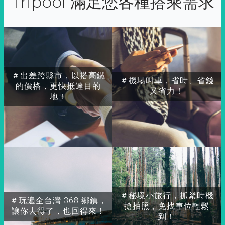
Tripool 滿足您各種搭乘需求
＃出差跨縣市，以搭高鐵
＃機場叫車，省時、省錢
的價格，更快抵達目的
又省力！
地！
＃秘境小旅行，抓緊時機
＃玩遍全台灣 368 鄉鎮，
搶拍照，免找車位輕鬆
讓你去得了，也回得來！
到！