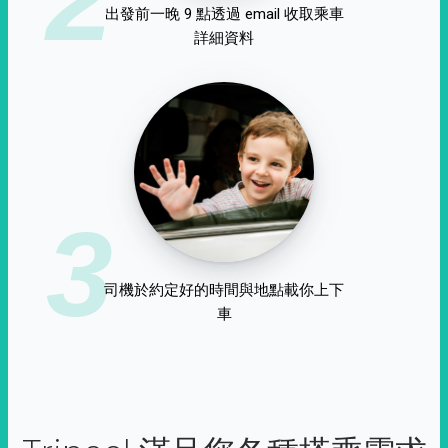
出發前一晚 9 點透過 email 收取乘車
詳細資料
3
司機於約定好的時間與地點載你上下
車