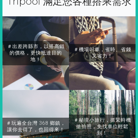
Tripool 滿足您各種搭乘需求
＃出差跨縣市，以搭高鐵
＃機場叫車，省時、省錢
的價格，更快抵達目的
又省力！
地！
＃秘境小旅行，抓緊時機
＃玩遍全台灣 368 鄉鎮，
搶拍照，免找車位輕鬆
讓你去得了，也回得來！
到！