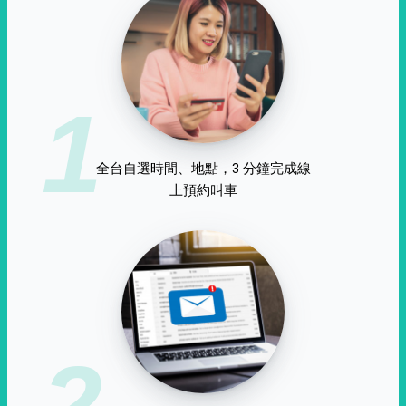
1
全台自選時間、地點，3 分鐘完成線
上預約叫車
2