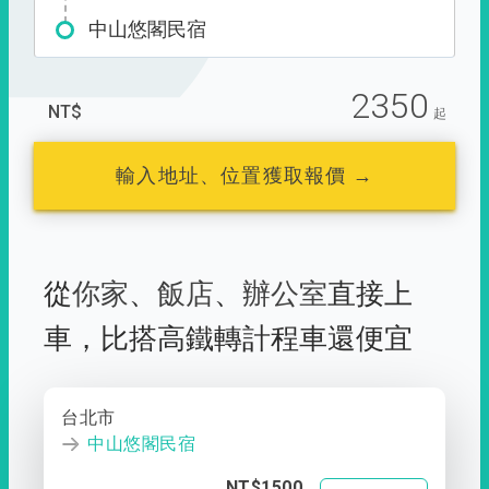
中山悠閣民宿
2350
NT$
起
輸入地址、位置獲取報價 →
從
你家
、
飯店
、
辦公室
直接上
車，
比搭高鐵轉計程車還便宜
台北市
中山悠閣民宿
NT$1500