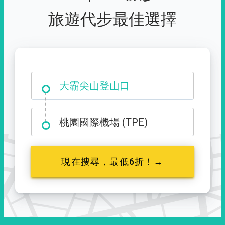
旅遊代步最佳選擇
大霸尖山登山口
桃園國際機場 (TPE)
現在搜尋，最低6折！→