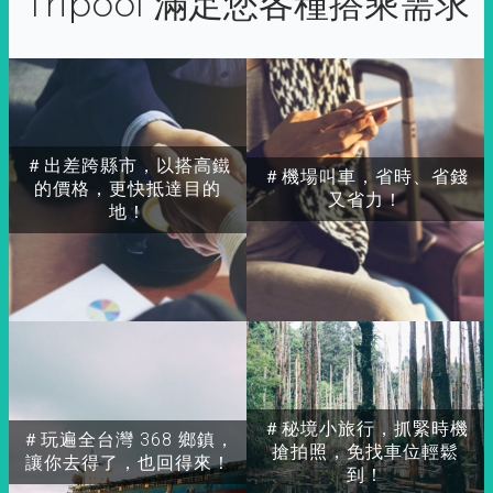
Tripool 滿足您各種搭乘需求
＃出差跨縣市，以搭高鐵
＃機場叫車，省時、省錢
的價格，更快抵達目的
又省力！
地！
＃秘境小旅行，抓緊時機
＃玩遍全台灣 368 鄉鎮，
搶拍照，免找車位輕鬆
讓你去得了，也回得來！
到！