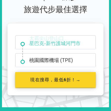
旅遊代步最佳選擇
大霸尖山登山口
桃園國際機場 (TPE)
現在搜尋，最低6折！→