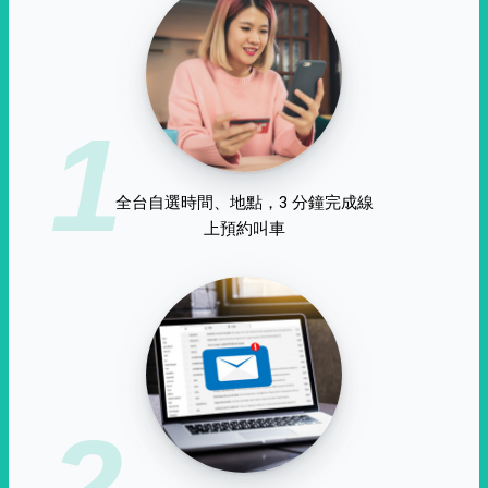
1
全台自選時間、地點，3 分鐘完成線
上預約叫車
2