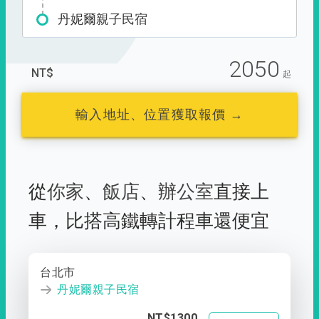
丹妮爾親子民宿
2050
NT$
起
輸入地址、位置獲取報價 →
從
你家
、
飯店
、
辦公室
直接上
車，
比搭高鐵轉計程車還便宜
台北市
丹妮爾親子民宿
NT$1300