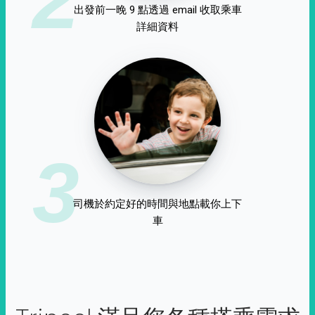
出發前一晚 9 點透過 email 收取乘車
詳細資料
3
司機於約定好的時間與地點載你上下
車