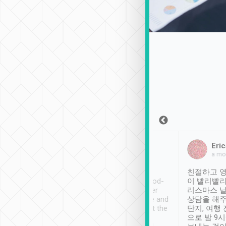
Sean Lee
Jack Ng
Eric
2018年12月30日
1個月前
a mo
ooking to Lavender
Tripool provides great
친절하고 영
- taichung.
service, vehicles in good-
이 빨리빨리
nous area with
condition and the driver
리스마스 
ny public transport.
service was awesome and
상담을 해주
er was so helpful
thoughtful. Driver went the
단지, 여행
ty ( telling us
extra mile on my last
으로 밤 9