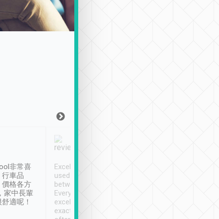
Joy Marsh
Benny Lau
1月12日
1 個月前
ool非常喜
Excellent service. We have
清境入住1晚, 由
、行車品
used Tripool to travel
清境, 都是乘坐由 Tri
、價格各方
between cities in Taiwan.
安排的車子, 接送都
，家中長輩
Every driver has been
去程司機早10分鐘到
很舒適呢！
excellent and arrives
程時遇上道路阻塞, 
exactly on time. As there is
鐘到達(可以接受),