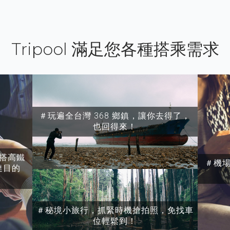
Tripool 滿足您各種搭乘需求
＃玩遍全台灣 368 鄉鎮，讓你去得了，
也回得來！
搭高鐵
＃機
達目的
＃秘境小旅行，抓緊時機搶拍照，免找車
位輕鬆到！