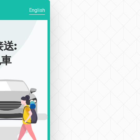
English
送:
包車