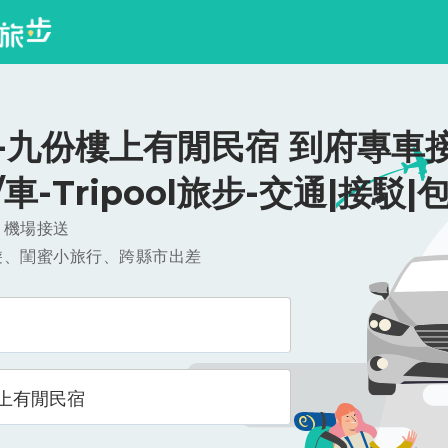
-九份樓上有閒民宿 到府專車接
0/車-Tripool旅步-交通|接駁|
，機場接送
遊、閨蜜小旅行、跨縣市出差
上有閒民宿