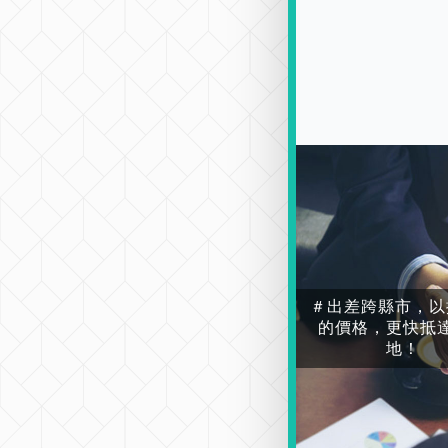
＃出差跨縣市，以
的價格，更快抵
地！