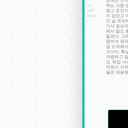
ther places of
booking to confirm if I
보내는 것이
t not known to
have safely arrived at my
짜는 사람 
 so definitely more
destination after drop-off.
웠고 운전기
se” feels). Really
Definitely something I have
지 않았고 
t. No delay in
not seen elsewhere 👍
낀 날 계속
and had a lovely
가서 동승자
up to lavender
해서 말도 
 Thank you tripool!
들었다. 그
렴하게 목
잘 도착해서
각이다. 확
저렴하고 일
딩. 픽업 
여럿이 자
들은 애용해