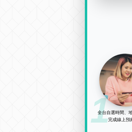
1
全台自選時間、地
完成線上預