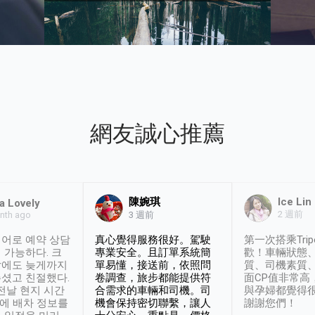
網友誠心推薦
陳婉琪
Ice Lin
a Lovely
2 週前
nth ago
3 週前
어로 예약 상담
真心覺得服務很好。駕駛
第一次搭乘Trip
 가능하다. 크
專業安全。且訂單系統簡
歡！車輛狀態
날에도 늦게까지
單易懂，接送前，依照問
質、司機素質
셨고 친절했다.
卷調查，旅步都能提供符
面CP值非常高
 전날 현지 시간
合需求的車輛和司機。司
與孕婦都覺得
시에 배차 정보를
機會保持密切聯繫，讓人
謝謝您們！