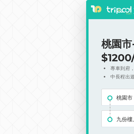
桃園市
$120
專車到府
中長程出
桃園市
九份樓