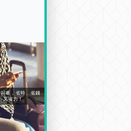
場叫車，省時、省錢
又省力！