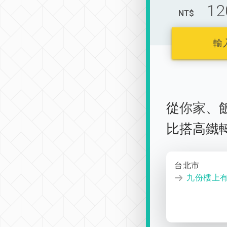
12
NT$
輸
從
你家
、
比搭高鐵
台北市
九份樓上