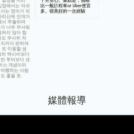
 일정을 미리
十分安心。重點是，價格
입장에서는 아쉬
比一般計程車or Uber便宜
사는 영어가 되
多。很美好的一次經驗
아리산에 안개가
해서 추월하며
가 너무 무서워
통하지 않아 힘
래도 무사히 저
적지까지 편하게
 또 이용할 생
실히 택시비보다
반 투어보다 샌
서비스 개념이라
유여행하는 사람
도 좋을 듯.
媒體報導