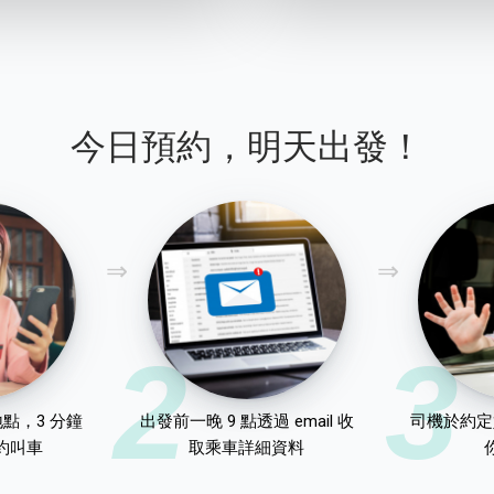
今日預約，明天出發！
2
3
點，3 分鐘
出發前一晚 9 點透過 email 收
司機於約定
約叫車
取乘車詳細資料