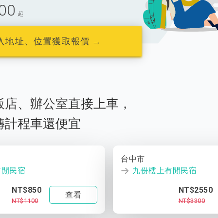
00
起
入地址、位置獲取報價 →
飯店
、
辦公室
直接上車，
轉計程車還便宜
台中市
有閒民宿
九份樓上有閒民宿
NT$850
NT$2550
查看
NT$1100
NT$3300