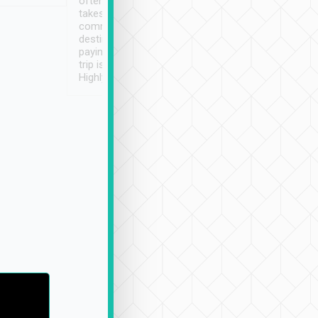
often limited English it
潔, 沒有煙味, 車
takes the difficulty out of
定
communicating the
destination details and
paying online prior to the
trip is very convenient.
Highly recommended