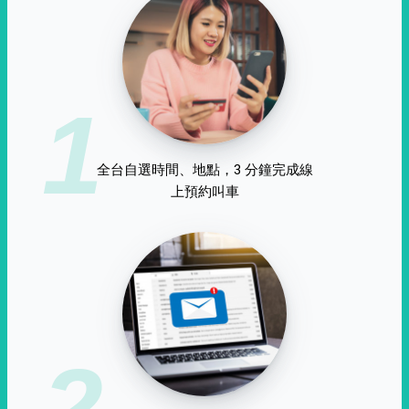
1
全台自選時間、地點，3 分鐘完成線
上預約叫車
2