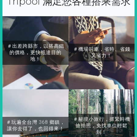
Tripool 滿足您各種搭乘需求
＃出差跨縣市，以搭高鐵
＃機場叫車，省時、省錢
的價格，更快抵達目的
又省力！
地！
＃秘境小旅行，抓緊時機
＃玩遍全台灣 368 鄉鎮，
搶拍照，免找車位輕鬆
讓你去得了，也回得來！
到！