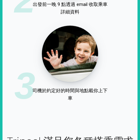
出發前一晚 9 點透過 email 收取乘車
詳細資料
3
司機於約定好的時間與地點載你上下
車