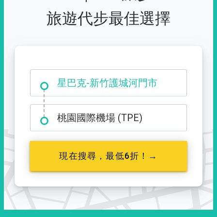
旅遊代步最佳選擇
大霸尖山登山口
星巴克-新竹護城河門市
桃園國際機場 (TPE)
現在搜尋，最低6折！→