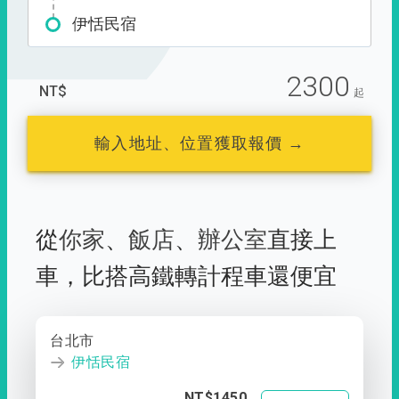
伊恬民宿
2300
NT$
起
輸入地址、位置獲取報價 →
從
你家
、
飯店
、
辦公室
直接上
車，
比搭高鐵轉計程車還便宜
台北市
伊恬民宿
NT$1450