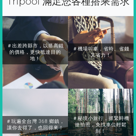
Tripool 滿足您各種搭乘需求
＃出差跨縣市，以搭高鐵
＃機場叫車，省時、省錢
的價格，更快抵達目的
又省力！
地！
＃秘境小旅行，抓緊時機
＃玩遍全台灣 368 鄉鎮，
搶拍照，免找車位輕鬆
讓你去得了，也回得來！
到！