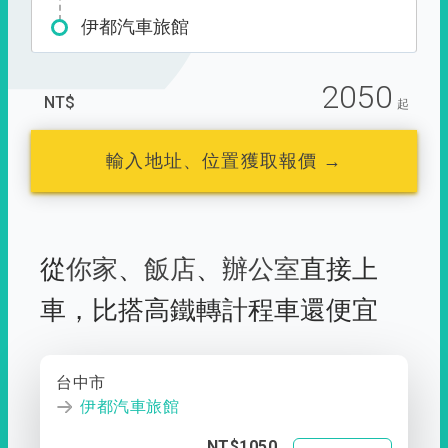
伊都汽車旅館
2050
NT$
起
輸入地址、位置獲取報價 →
從
你家
、
飯店
、
辦公室
直接上
車，
比搭高鐵轉計程車還便宜
台中市
伊都汽車旅館
NT$1050