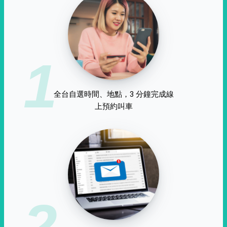
1
全台自選時間、地點，3 分鐘完成線
上預約叫車
2