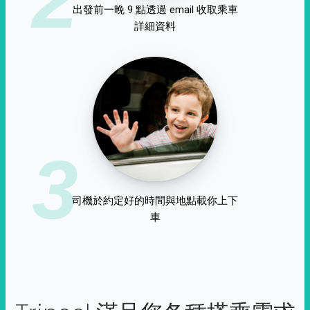
出發前一晚 9 點透過 email 收取乘車
詳細資料
3
司機於約定好的時間與地點載你上下
車