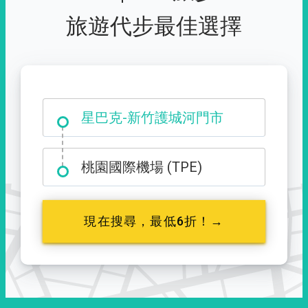
旅遊代步最佳選擇
大霸尖山登山口
星巴克-新竹護城河門市
桃園國際機場 (TPE)
現在搜尋，最低6折！→