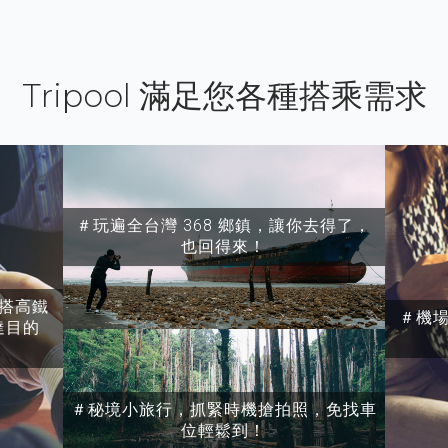
Tripool 滿足您各種搭乘需求
＃玩遍全台灣 368 鄉鎮，讓你去得了，
也回得來！
搭高鐵
＃機
達目的
＃秘境小旅行，抓緊時機搶拍照，免找車
位輕鬆到！