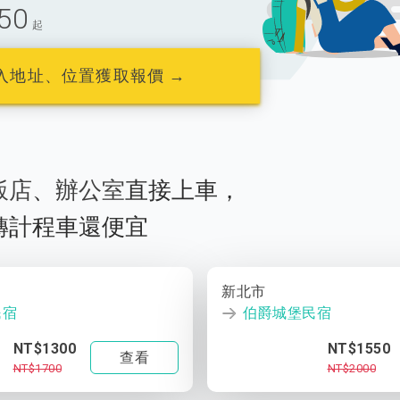
50
起
入地址、位置獲取報價 →
飯店
、
辦公室
直接上車，
轉計程車還便宜
新北市
民宿
伯爵城堡民宿
NT$1300
NT$1550
查看
NT$1700
NT$2000