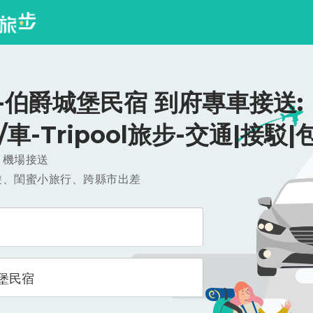
-伯爵城堡民宿 到府專車接送:
0/車-Tripool旅步-交通|接駁|
，機場接送
遊、閨蜜小旅行、跨縣市出差
堡民宿