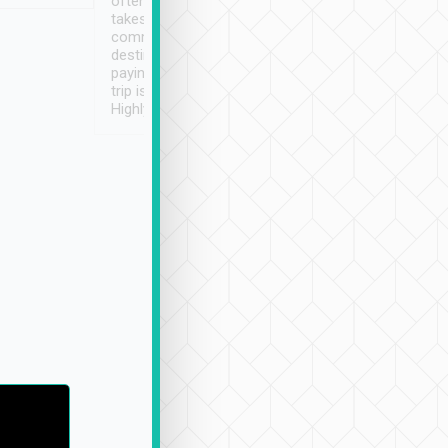
often limited English it
潔, 沒有煙味, 車
takes the difficulty out of
定
communicating the
destination details and
paying online prior to the
trip is very convenient.
Highly recommended