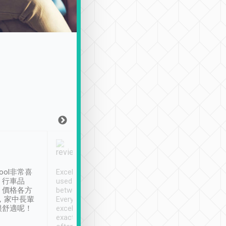
Joy Marsh
Benny Lau
1月12日
1 個月前
ool非常喜
Excellent service. We have
清境入住1晚, 由
、行車品
used Tripool to travel
清境, 都是乘坐由 Tri
、價格各方
between cities in Taiwan.
安排的車子, 接送都
，家中長輩
Every driver has been
去程司機早10分鐘到
很舒適呢！
excellent and arrives
程時遇上道路阻塞, 
exactly on time. As there is
鐘到達(可以接受),