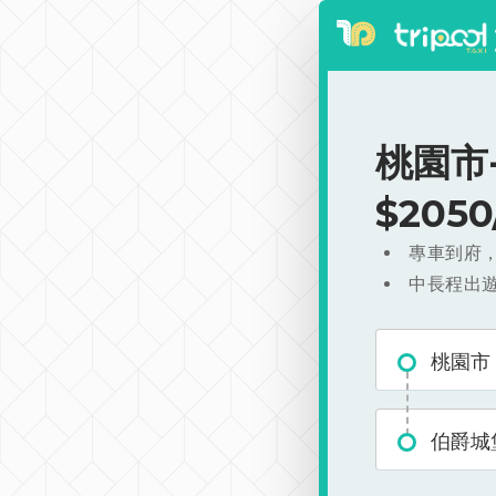
桃園市
$205
專車到府
中長程出
桃園市
伯爵城