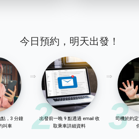
今日預約，明天出發！
2
3
點，3 分鐘
出發前一晚 9 點透過 email 收
司機於約定
約叫車
取乘車詳細資料