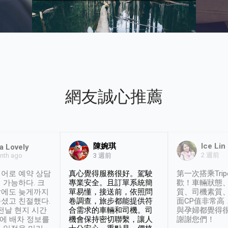
網友誠心推薦
陳婉琪
Ice Lin
a Lovely
2 週前
nth ago
3 週前
어로 예약 상담
真心覺得服務很好。駕駛
第一次搭乘Trip
 가능하다. 크
專業安全。且訂單系統簡
歡！車輛狀態
날에도 늦게까지
單易懂，接送前，依照問
質、司機素質
셨고 친절했다.
卷調查，旅步都能提供符
面CP值非常高
 전날 현지 시간
合需求的車輛和司機。司
與孕婦都覺得
시에 배차 정보를
機會保持密切聯繫，讓人
謝謝您們！