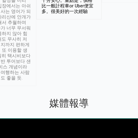
 일정을 미리
十分安心。重點是，價格
입장에서는 아쉬
比一般計程車or Uber便宜
사는 영어가 되
多。很美好的一次經驗
아리산에 안개가
해서 추월하며
가 너무 무서워
통하지 않아 힘
래도 무사히 저
적지까지 편하게
 또 이용할 생
실히 택시비보다
반 투어보다 샌
서비스 개념이라
유여행하는 사람
도 좋을 듯.
媒體報導