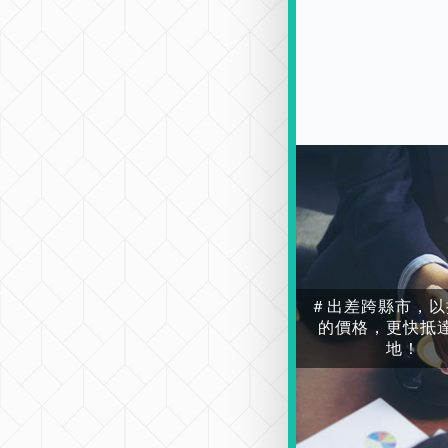
＃出差跨縣市，以
的價格，更快抵
地！