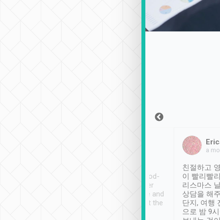
Sean Lee
Jack Ng
Eric
2018年12月30日
1個月前
a mo
ooking to Lavender
Tripool provides great
친절하고 영
- taichung.
service, vehicles in good-
이 빨리빨리
nous area with
condition and the driver
리스마스 
ny public transport.
service was awesome and
상담을 해주
er was so helpful
thoughtful. Driver went the
단지, 여행
ty ( telling us
extra mile on my last
으로 밤 9