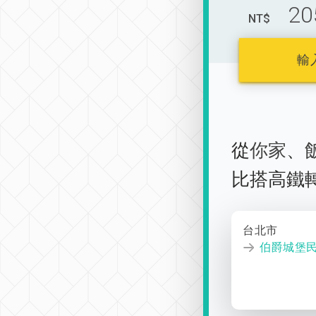
20
NT$
輸
從
你家
、
比搭高鐵
台北市
伯爵城堡