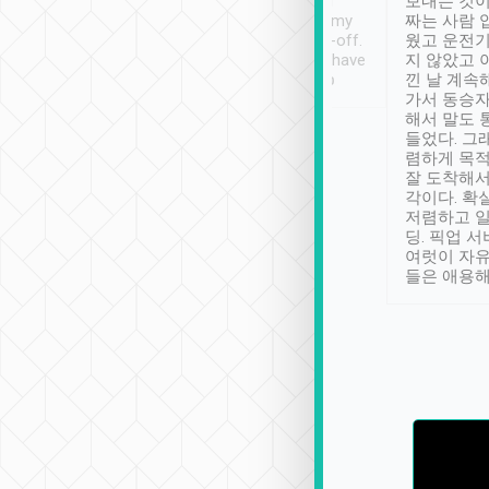
ther places of
booking to confirm if I
보내는 것이
t not known to
have safely arrived at my
짜는 사람 
 so definitely more
destination after drop-off.
웠고 운전기
se” feels). Really
Definitely something I have
지 않았고 
t. No delay in
not seen elsewhere 👍
낀 날 계속
and had a lovely
가서 동승자
up to lavender
해서 말도 
 Thank you tripool!
들었다. 그
렴하게 목
잘 도착해서
각이다. 확
저렴하고 일
딩. 픽업 
여럿이 자
들은 애용해