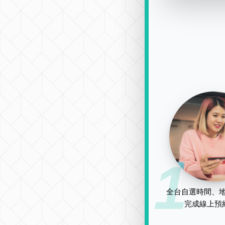
1
全台自選時間、地
完成線上預