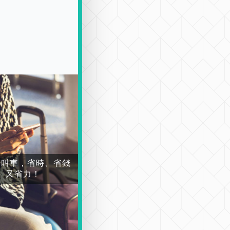
場叫車，省時、省錢
又省力！