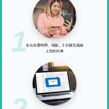
1
全台自選時間、地點，3 分鐘完成線
上預約叫車
2