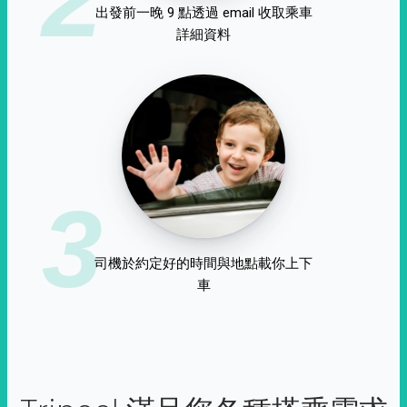
出發前一晚 9 點透過 email 收取乘車
詳細資料
3
司機於約定好的時間與地點載你上下
車