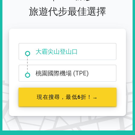
旅遊代步最佳選擇
大霸尖山登山口
桃園國際機場 (TPE)
現在搜尋，最低6折！→