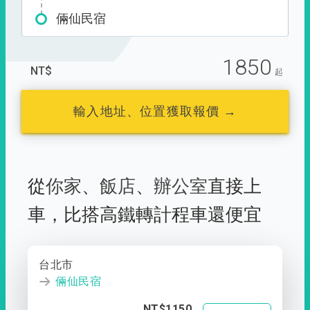
倆仙民宿
1850
NT$
起
輸入地址、位置獲取報價 →
從
你家
、
飯店
、
辦公室
直接上
車，
比搭高鐵轉計程車還便宜
台北市
倆仙民宿
NT$1150