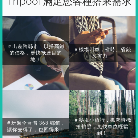
Tripool 滿足您各種搭乘需求
＃出差跨縣市，以搭高鐵
＃機場叫車，省時、省錢
的價格，更快抵達目的
又省力！
地！
＃秘境小旅行，抓緊時機
＃玩遍全台灣 368 鄉鎮，
搶拍照，免找車位輕鬆
讓你去得了，也回得來！
到！