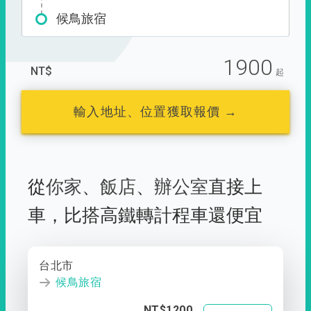
候鳥旅宿
1900
NT$
起
輸入地址、位置獲取報價 →
從
你家
、
飯店
、
辦公室
直接上
車，
比搭高鐵轉計程車還便宜
台北市
候鳥旅宿
NT$1200