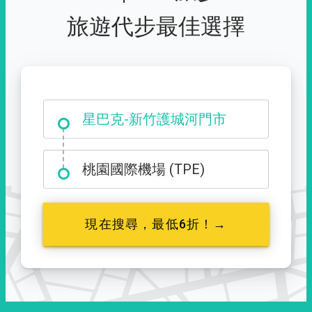
旅遊代步最佳選擇
大霸尖山登山口
星巴克-新竹護城河門市
桃園國際機場 (TPE)
現在搜尋，最低6折！→