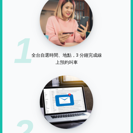
1
全台自選時間、地點，3 分鐘完成線
上預約叫車
2