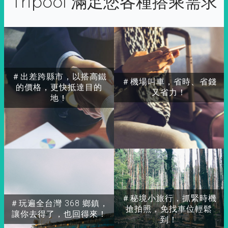
Tripool 滿足您各種搭乘需求
＃出差跨縣市，以搭高鐵
＃機場叫車，省時、省錢
的價格，更快抵達目的
又省力！
地！
＃秘境小旅行，抓緊時機
＃玩遍全台灣 368 鄉鎮，
搶拍照，免找車位輕鬆
讓你去得了，也回得來！
到！