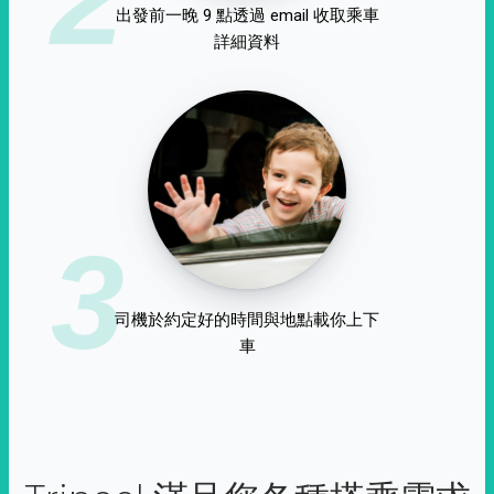
出發前一晚 9 點透過 email 收取乘車
詳細資料
3
司機於約定好的時間與地點載你上下
車