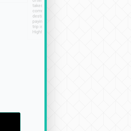
often limited English it
潔, 沒有煙味, 車
takes the difficulty out of
定
communicating the
destination details and
paying online prior to the
trip is very convenient.
Highly recommended