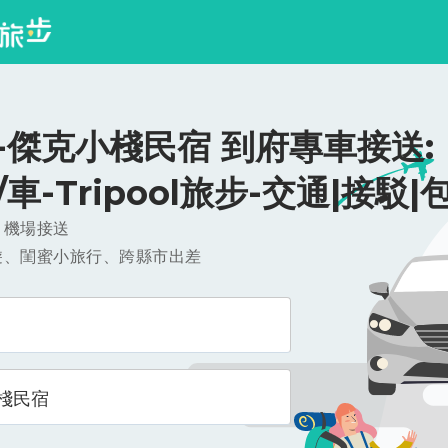
-傑克小棧民宿 到府專車接送:
0/車-Tripool旅步-交通|接駁|
，機場接送
遊、閨蜜小旅行、跨縣市出差
棧民宿