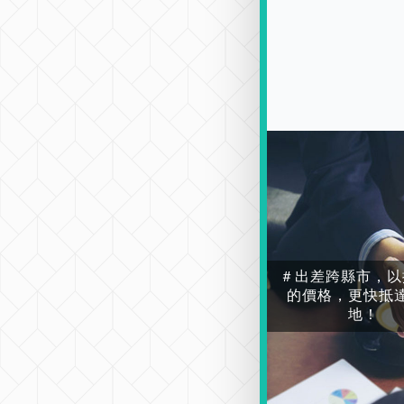
＃出差跨縣市，以
的價格，更快抵
地！