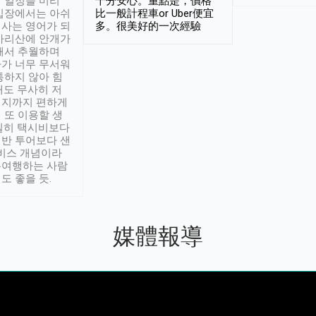
 일정을 미리
十分安心。重點是，價格
입장에서는 아쉬
比一般計程車or Uber便宜
사는 영어가 되
多。很美好的一次經驗
아리산에 안개가
해서 추월하며
가 너무 무서워
통하지 않아 힘
래도 무사히 저
적지까지 편하게
 또 이용할 생
실히 택시비보다
반 투어보다 샌
서비스 개념이라
유여행하는 사람
도 좋을 듯.
媒體報導