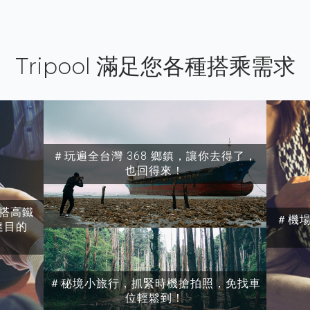
Tripool 滿足您各種搭乘需求
＃玩遍全台灣 368 鄉鎮，讓你去得了，
也回得來！
搭高鐵
＃機
達目的
＃秘境小旅行，抓緊時機搶拍照，免找車
位輕鬆到！