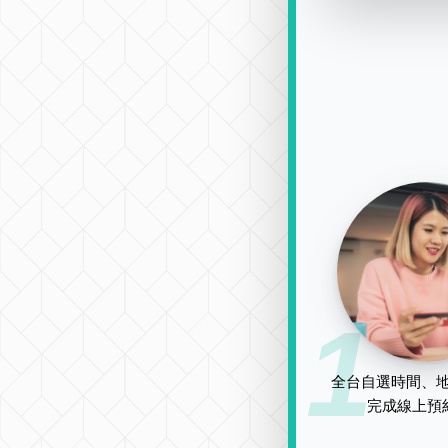
1
全台自選時間、地
完成線上預