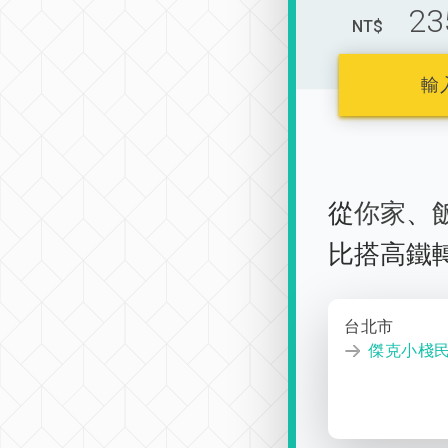
23
NT$
輸
從
你家
、
比搭高鐵
台北市
傑克小棧