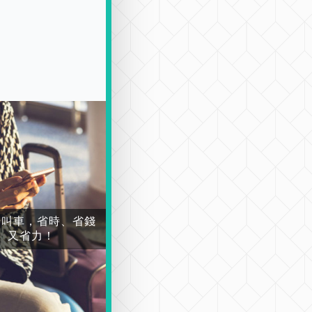
場叫車，省時、省錢
又省力！