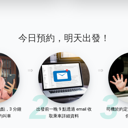
今日預約，明天出發！
2
3
點，3 分鐘
出發前一晚 9 點透過 email 收
司機於約定
約叫車
取乘車詳細資料