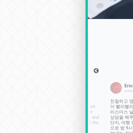
Sean Lee
Jack Ng
Eric
2018年12月30日
1個月前
a mo
ooking to Lavender
Tripool provides great
친절하고 영
- taichung.
service, vehicles in good-
이 빨리빨리
nous area with
condition and the driver
리스마스 
ny public transport.
service was awesome and
상담을 해주
er was so helpful
thoughtful. Driver went the
단지, 여행
ty ( telling us
extra mile on my last
으로 밤 9