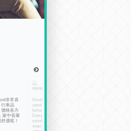
Joy Marsh
Benny Lau
1月12日
1 個月前
ool非常喜
Excellent service. We have
清境入住1晚, 由
、行車品
used Tripool to travel
清境, 都是乘坐由 Tri
、價格各方
between cities in Taiwan.
安排的車子, 接送都
，家中長輩
Every driver has been
去程司機早10分鐘到
很舒適呢！
excellent and arrives
程時遇上道路阻塞, 
exactly on time. As there is
鐘到達(可以接受),