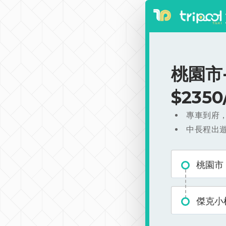
桃園市
$235
專車到府
中長程出
桃園市
傑克小