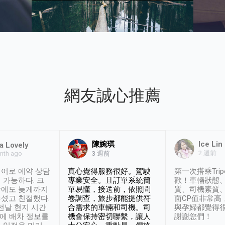
網友誠心推薦
陳婉琪
Ice Lin
a Lovely
2 週前
nth ago
3 週前
어로 예약 상담
真心覺得服務很好。駕駛
第一次搭乘Trip
 가능하다. 크
專業安全。且訂單系統簡
歡！車輛狀態
날에도 늦게까지
單易懂，接送前，依照問
質、司機素質
셨고 친절했다.
卷調查，旅步都能提供符
面CP值非常高
 전날 현지 시간
合需求的車輛和司機。司
與孕婦都覺得
시에 배차 정보를
機會保持密切聯繫，讓人
謝謝您們！