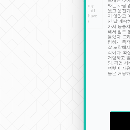
ther places of
booking to confirm if I
보내는 것이
t not known to
have safely arrived at my
짜는 사람 
 so definitely more
destination after drop-off.
웠고 운전기
se” feels). Really
Definitely something I have
지 않았고 
t. No delay in
not seen elsewhere 👍
낀 날 계속
and had a lovely
가서 동승자
up to lavender
해서 말도 
 Thank you tripool!
들었다. 그
렴하게 목
잘 도착해서
각이다. 확
저렴하고 일
딩. 픽업 
여럿이 자
들은 애용해