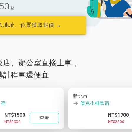
50
起
入地址、位置獲取報價 →
飯店
、
辦公室
直接上車，
轉計程車還便宜
新北市
民宿
傑克小棧民宿
NT$1500
NT$1700
查看
NT$2000
NT$2200