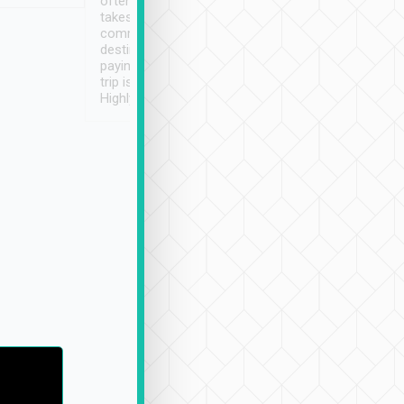
often limited English it
潔, 沒有煙味, 車
takes the difficulty out of
定
communicating the
destination details and
paying online prior to the
trip is very convenient.
Highly recommended