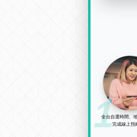
1
全台自選時間、地
完成線上預