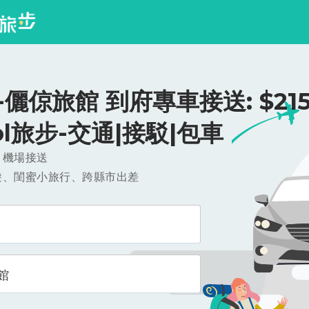
儷倞旅館 到府專車接送: $215
ool旅步-交通|接駁|包車
，機場接送
遊、閨蜜小旅行、跨縣市出差
館