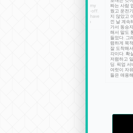
ther places of
booking to confirm if I
보내는 것이
t not known to
have safely arrived at my
짜는 사람 
 so definitely more
destination after drop-off.
웠고 운전기
se” feels). Really
Definitely something I have
지 않았고 
t. No delay in
not seen elsewhere 👍
낀 날 계속
and had a lovely
가서 동승자
up to lavender
해서 말도 
 Thank you tripool!
들었다. 그
렴하게 목
잘 도착해서
각이다. 확
저렴하고 일
딩. 픽업 
여럿이 자
들은 애용해