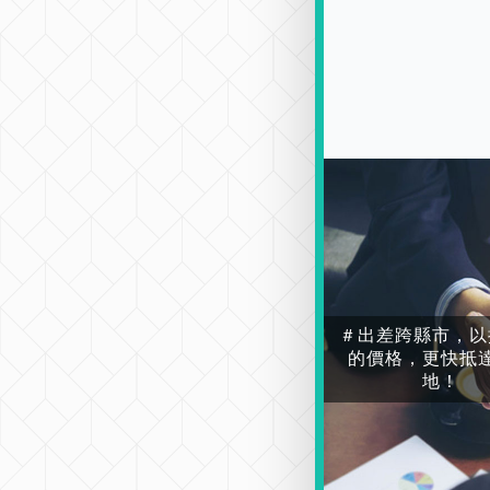
＃出差跨縣市，以
的價格，更快抵
地！