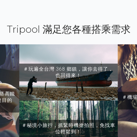
Tripool 滿足您各種搭乘需求
＃玩遍全台灣 368 鄉鎮，讓你去得了，
也回得來！
搭高鐵
＃機
達目的
＃秘境小旅行，抓緊時機搶拍照，免找車
位輕鬆到！