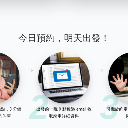
今日預約，明天出發！
2
3
點，3 分鐘
出發前一晚 9 點透過 email 收
司機於約定
約叫車
取乘車詳細資料