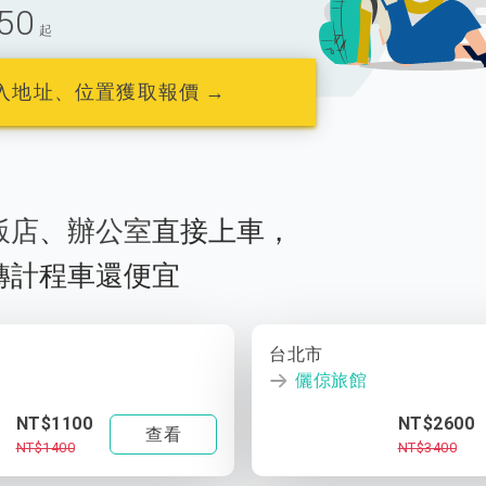
50
起
入地址、位置獲取報價 →
飯店
、
辦公室
直接上車，
轉計程車還便宜
台北市
儷倞旅館
NT$1100
NT$2600
查看
NT$1400
NT$3400