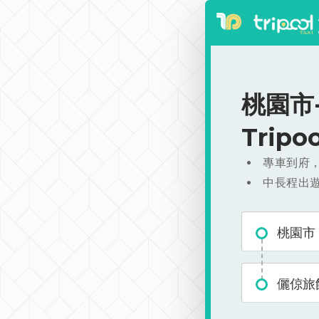
桃園市-
Trip
專車到府
中長程出
桃園市
儷倞旅