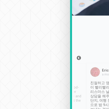
Sean Lee
Jack Ng
Eric
2018年12月30日
1個月前
a mo
ooking to Lavender
Tripool provides great
친절하고 영
- taichung.
service, vehicles in good-
이 빨리빨리
nous area with
condition and the driver
리스마스 
ny public transport.
service was awesome and
상담을 해주
er was so helpful
thoughtful. Driver went the
단지, 여행
ty ( telling us
extra mile on my last
으로 밤 9