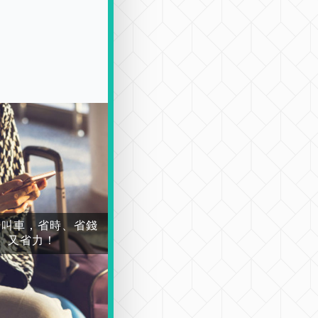
場叫車，省時、省錢
又省力！