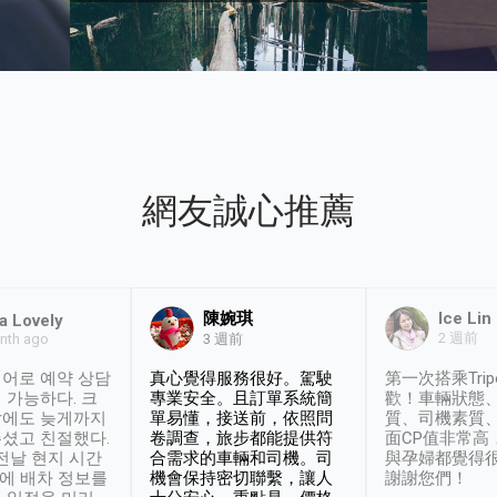
網友誠心推薦
陳婉琪
Ice Lin
a Lovely
2 週前
nth ago
3 週前
어로 예약 상담
真心覺得服務很好。駕駛
第一次搭乘Trip
 가능하다. 크
專業安全。且訂單系統簡
歡！車輛狀態
날에도 늦게까지
單易懂，接送前，依照問
質、司機素質
셨고 친절했다.
卷調查，旅步都能提供符
面CP值非常高
 전날 현지 시간
合需求的車輛和司機。司
與孕婦都覺得
시에 배차 정보를
機會保持密切聯繫，讓人
謝謝您們！