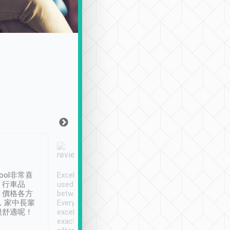
Joy Marsh
Benny Lau
1月12日
1 個月前
ool非常喜
Excellent service. We have
清境入住1晚, 由
、行車品
used Tripool to travel
清境, 都是乘坐由 Tri
、價格各方
between cities in Taiwan.
安排的車子, 接送都
，家中長輩
Every driver has been
去程司機早10分鐘到
很舒適呢！
excellent and arrives
程時遇上道路阻塞, 
exactly on time. As there is
鐘到達(可以接受),