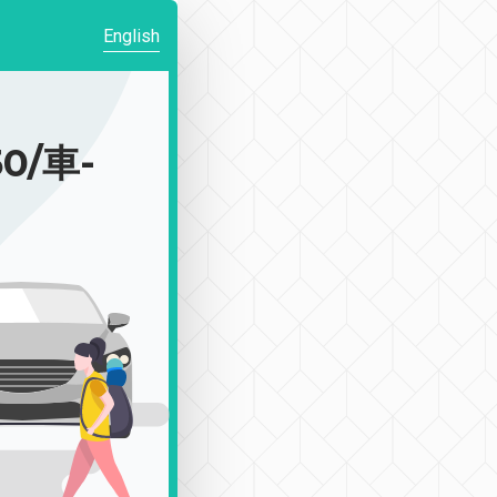
English
0/車-