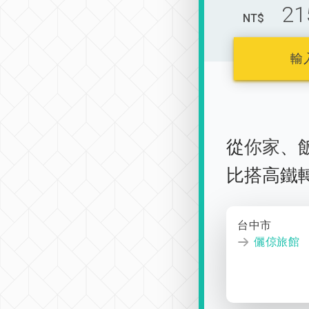
21
NT$
輸
從
你家
、
比搭高鐵
台中市
儷倞旅館