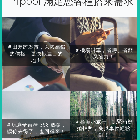
Tripool 滿足您各種搭乘需求
＃出差跨縣市，以搭高鐵
＃機場叫車，省時、省錢
的價格，更快抵達目的
又省力！
地！
＃秘境小旅行，抓緊時機
＃玩遍全台灣 368 鄉鎮，
搶拍照，免找車位輕鬆
讓你去得了，也回得來！
到！