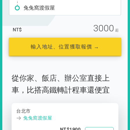
兔兔窩渡假屋
3000
NT$
起
輸入地址、位置獲取報價 →
從
你家
、
飯店
、
辦公室
直接上
車，
比搭高鐵轉計程車還便宜
台北市
兔兔窩渡假屋
NT$1900