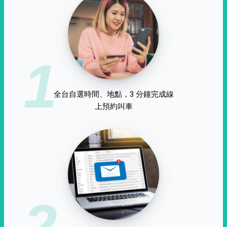
1
全台自選時間、地點，3 分鐘完成線
上預約叫車
2