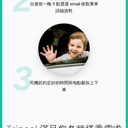
出發前一晚 9 點透過 email 收取乘車
詳細資料
3
司機於約定好的時間與地點載你上下
車