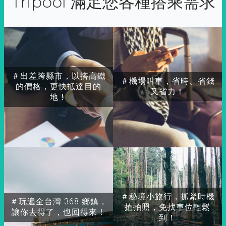
Tripool 滿足您各種搭乘需求
＃出差跨縣市，以搭高鐵
＃機場叫車，省時、省錢
的價格，更快抵達目的
又省力！
地！
＃秘境小旅行，抓緊時機
＃玩遍全台灣 368 鄉鎮，
搶拍照，免找車位輕鬆
讓你去得了，也回得來！
到！