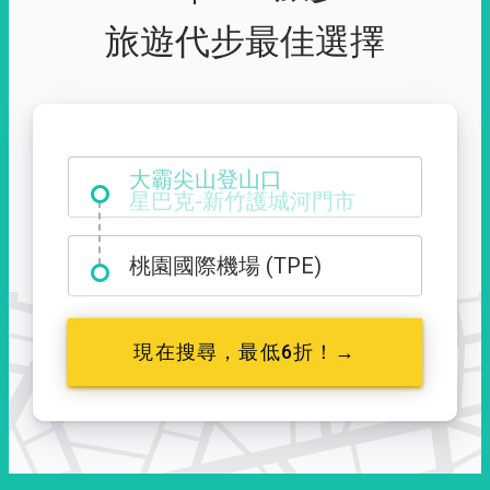
旅遊代步最佳選擇
大霸尖山登山口
桃園國際機場 (TPE)
現在搜尋，最低6折！→