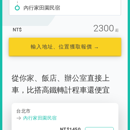
內行家田園民宿
2300
NT$
起
輸入地址、位置獲取報價 →
從
你家
、
飯店
、
辦公室
直接上
車，
比搭高鐵轉計程車還便宜
台北市
內行家田園民宿
NT$1450