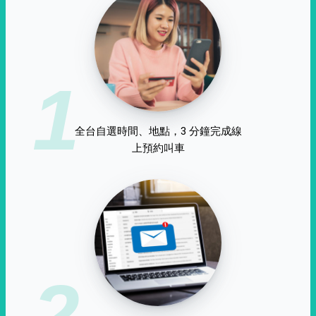
1
全台自選時間、地點，3 分鐘完成線
上預約叫車
2