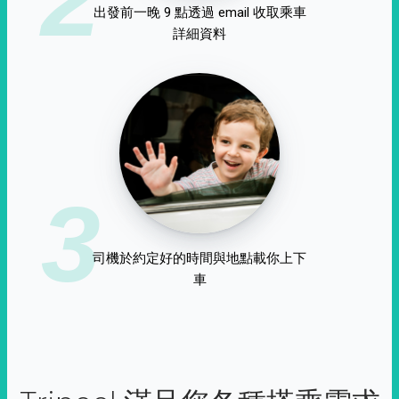
出發前一晚 9 點透過 email 收取乘車
詳細資料
3
司機於約定好的時間與地點載你上下
車