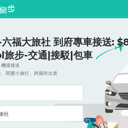
六福大旅社 到府專車接送: $8
ool旅步-交通|接駁|包車
，機場接送
遊、閨蜜小旅行、跨縣市出差
旅社