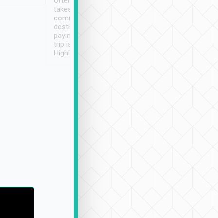
often limited English it
潔, 沒有煙味, 車
takes the difficulty out of
定
communicating the
destination details and
paying online prior to the
trip is very convenient.
Highly recommended