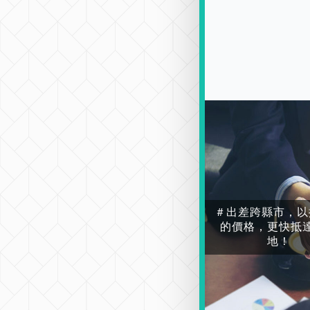
＃出差跨縣市，以
的價格，更快抵
地！