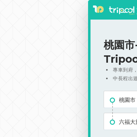
桃園市-
Trip
專車到府
中長程出
桃園市
六福大