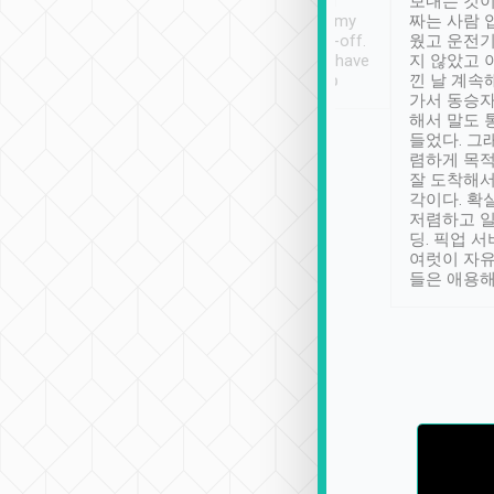
ther places of
booking to confirm if I
보내는 것이
t not known to
have safely arrived at my
짜는 사람 
 so definitely more
destination after drop-off.
웠고 운전기
se” feels). Really
Definitely something I have
지 않았고 
t. No delay in
not seen elsewhere 👍
낀 날 계속
and had a lovely
가서 동승자
up to lavender
해서 말도 
 Thank you tripool!
들었다. 그
렴하게 목
잘 도착해서
각이다. 확
저렴하고 일
딩. 픽업 
여럿이 자
들은 애용해