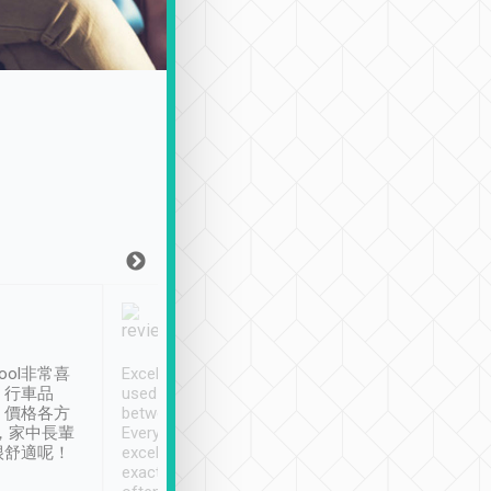
Joy Marsh
Benny Lau
1月12日
1 個月前
ool非常喜
Excellent service. We have
清境入住1晚, 由
、行車品
used Tripool to travel
清境, 都是乘坐由 Tri
、價格各方
between cities in Taiwan.
安排的車子, 接送都
，家中長輩
Every driver has been
去程司機早10分鐘到
很舒適呢！
excellent and arrives
程時遇上道路阻塞, 
exactly on time. As there is
鐘到達(可以接受),