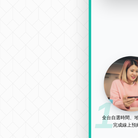
1
全台自選時間、地
完成線上預