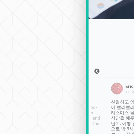
Sean Lee
Jack Ng
Eric
2018年12月30日
1個月前
a mo
ooking to Lavender
Tripool provides great
친절하고 영
- taichung.
service, vehicles in good-
이 빨리빨리
nous area with
condition and the driver
리스마스 
ny public transport.
service was awesome and
상담을 해주
er was so helpful
thoughtful. Driver went the
단지, 여행
ty ( telling us
extra mile on my last
으로 밤 9