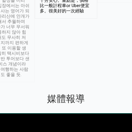
 일정을 미리
十分安心。重點是，價格
입장에서는 아쉬
比一般計程車or Uber便宜
사는 영어가 되
多。很美好的一次經驗
아리산에 안개가
해서 추월하며
가 너무 무서워
통하지 않아 힘
래도 무사히 저
적지까지 편하게
 또 이용할 생
실히 택시비보다
반 투어보다 샌
서비스 개념이라
유여행하는 사람
도 좋을 듯.
媒體報導