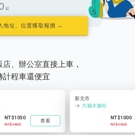
0
起
入地址、位置獲取報價 →
飯店
、
辦公室
直接上車，
轉計程車還便宜
新北市
社
六福大旅社
NT$1050
NT$1000
查看
NT$1400
NT$1300