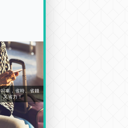
場叫車，省時、省錢
又省力！