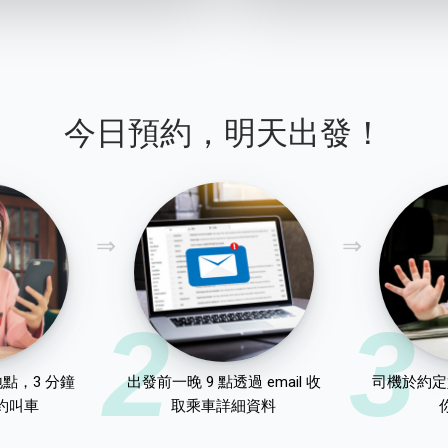
今日預約，明天出發！
2
3
點，3 分鐘
出發前一晚 9 點透過 email 收
司機於約定
約叫車
取乘車詳細資料