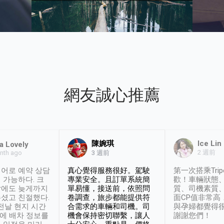
網友誠心推薦
陳婉琪
Ice Lin
a Lovely
2 週前
nth ago
3 週前
어로 예약 상담
真心覺得服務很好。駕駛
第一次搭乘Trip
 가능하다. 크
專業安全。且訂單系統簡
歡！車輛狀態
날에도 늦게까지
單易懂，接送前，依照問
質、司機素質
셨고 친절했다.
卷調查，旅步都能提供符
面CP值非常高
 전날 현지 시간
合需求的車輛和司機。司
與孕婦都覺得
시에 배차 정보를
機會保持密切聯繫，讓人
謝謝您們！