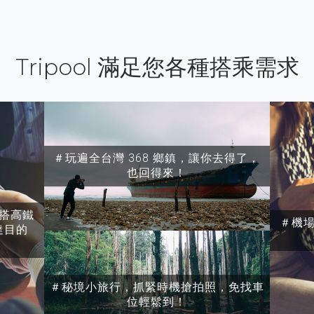
Tripool 滿足您各種搭乘需求
＃玩遍全台灣 368 鄉鎮，讓你去得了，
也回得來！
搭高鐵
＃機
達目的
＃秘境小旅行，抓緊時機搶拍照，免找車
位輕鬆到！