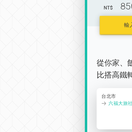
85
NT$
輸
從
你家
、
比搭高鐵
台北市
六福大旅