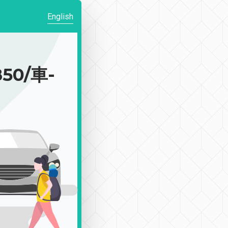
English
50/車-