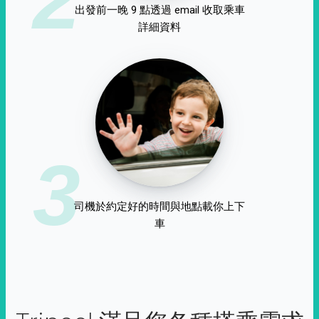
出發前一晚 9 點透過 email 收取乘車
詳細資料
3
司機於約定好的時間與地點載你上下
車