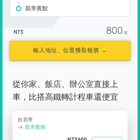
凱帝賓館
800
NT$
起
輸入地址、位置獲取報價 →
從
你家
、
飯店
、
辦公室
直接上
車，
比搭高鐵轉計程車還便宜
台北市
凱帝賓館
NT$600