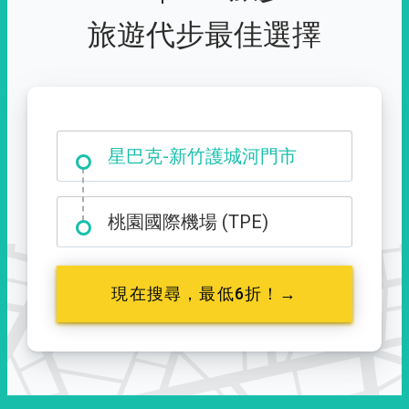
旅遊代步最佳選擇
大霸尖山登山口
星巴克-新竹護城河門市
桃園國際機場 (TPE)
現在搜尋，最低6折！→