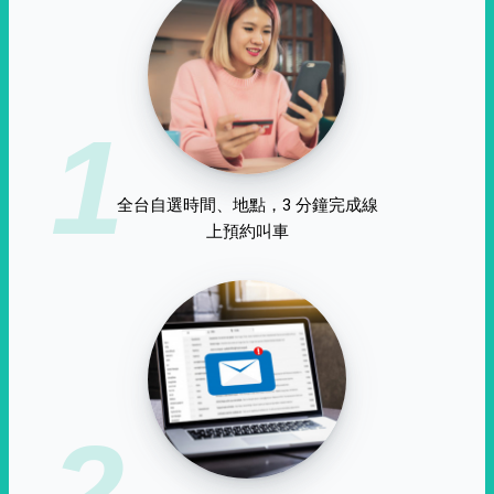
1
全台自選時間、地點，3 分鐘完成線
上預約叫車
2