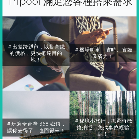
Tripool 滿足您各種搭乘需求
＃出差跨縣市，以搭高鐵
＃機場叫車，省時、省錢
的價格，更快抵達目的
又省力！
地！
＃秘境小旅行，抓緊時機
＃玩遍全台灣 368 鄉鎮，
搶拍照，免找車位輕鬆
讓你去得了，也回得來！
到！