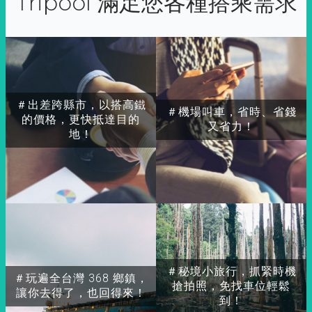
Tripool 滿足您各種搭乘需求
＃出差跨縣市，以搭高鐵
＃機場叫車，省時、省錢
的價格，更快抵達目的
又省力！
地！
＃秘境小旅行，抓緊時機
＃玩遍全台灣 368 鄉鎮，
搶拍照，免找車位輕鬆
讓你去得了，也回得來！
到！