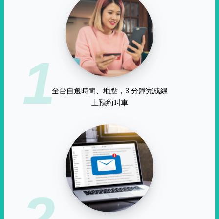
1
全台自選時間、地點，3 分鐘完成線
上預約叫車
2