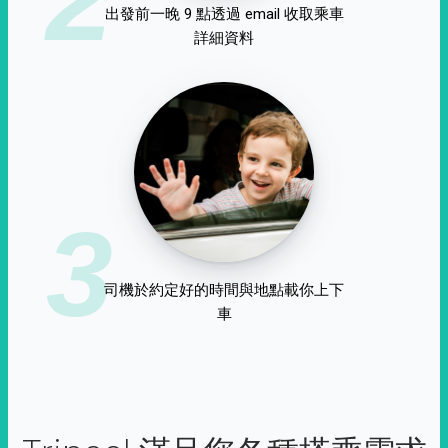
出發前一晚 9 點透過 email 收取乘車
詳細資料
3
司機於約定好的時間與地點載你上下
車