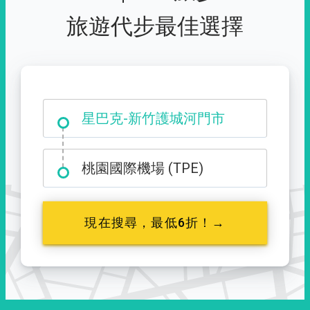
旅遊代步最佳選擇
大霸尖山登山口
星巴克-新竹護城河門市
桃園國際機場 (TPE)
現在搜尋，最低6折！→