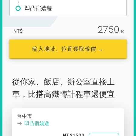
凹凸宿嬉遊
2750
NT$
起
輸入地址、位置獲取報價 →
從
你家
、
飯店
、
辦公室
直接上
車，
比搭高鐵轉計程車還便宜
台中市
凹凸宿嬉遊
NT$1500