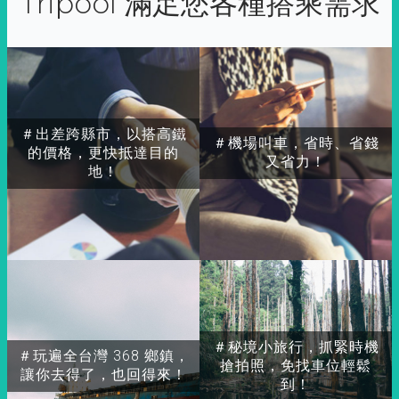
Tripool 滿足您各種搭乘需求
＃出差跨縣市，以搭高鐵
＃機場叫車，省時、省錢
的價格，更快抵達目的
又省力！
地！
＃秘境小旅行，抓緊時機
＃玩遍全台灣 368 鄉鎮，
搶拍照，免找車位輕鬆
讓你去得了，也回得來！
到！