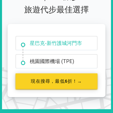
旅遊代步最佳選擇
大霸尖山登山口
星巴克-新竹護城河門市
桃園國際機場 (TPE)
現在搜尋，最低6折！→