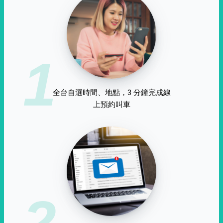
1
全台自選時間、地點，3 分鐘完成線
上預約叫車
2