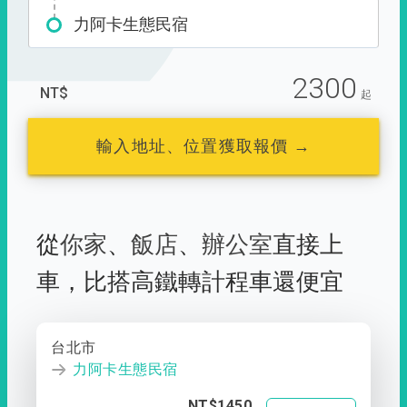
力阿卡生態民宿
2300
NT$
起
輸入地址、位置獲取報價 →
從
你家
、
飯店
、
辦公室
直接上
車，
比搭高鐵轉計程車還便宜
台北市
力阿卡生態民宿
NT$1450