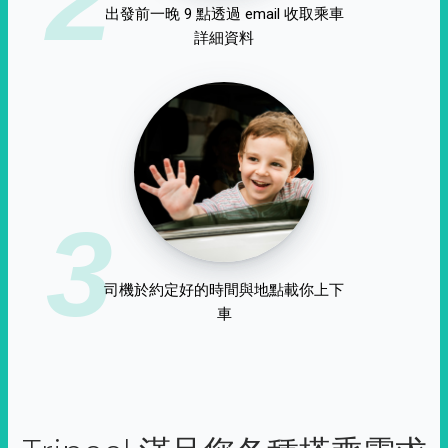
出發前一晚 9 點透過 email 收取乘車
詳細資料
3
司機於約定好的時間與地點載你上下
車