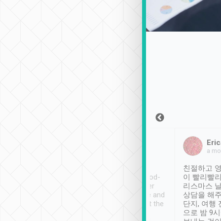
Sean Lee
Jack Ng
Eric
2018年12月30日
1個月前
a mo
ooking to Lavender
Tripool provides great
친절하고 영
- taichung.
service, vehicles in good-
이 빨리빨리
nous area with
condition and the driver
리스마스 
ny public transport.
service was awesome and
상담을 해주
er was so helpful
thoughtful. Driver went the
단지, 여행
ty ( telling us
extra mile on my last
으로 밤 9