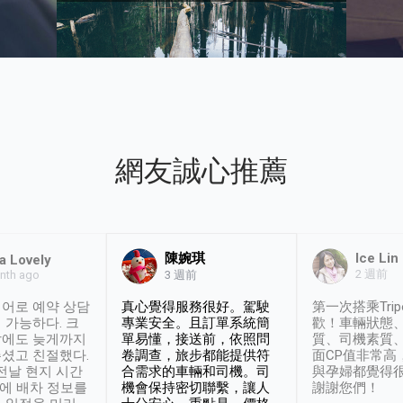
網友誠心推薦
陳婉琪
Ice Lin
a Lovely
2 週前
nth ago
3 週前
어로 예약 상담
真心覺得服務很好。駕駛
第一次搭乘Trip
 가능하다. 크
專業安全。且訂單系統簡
歡！車輛狀態
날에도 늦게까지
單易懂，接送前，依照問
質、司機素質
셨고 친절했다.
卷調查，旅步都能提供符
面CP值非常高
 전날 현지 시간
合需求的車輛和司機。司
與孕婦都覺得
시에 배차 정보를
機會保持密切聯繫，讓人
謝謝您們！