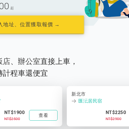
00
起
入地址、位置獲取報價 →
飯店
、
辦公室
直接上車，
轉計程車還便宜
新北市
宿
匯沄居民宿
NT$1900
NT$2250
查看
NT$2500
NT$2900