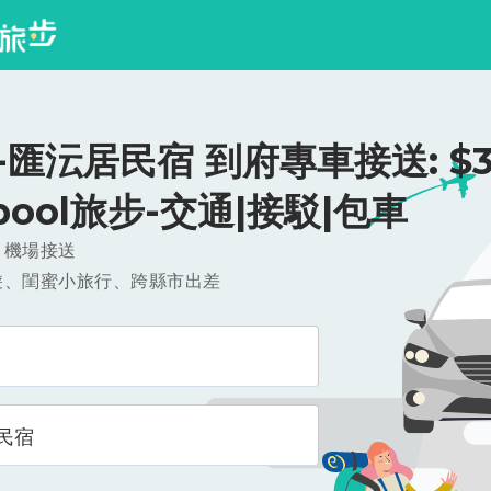
匯沄居民宿 到府專車接送: $3
ipool旅步-交通|接駁|包車
，機場接送
遊、閨蜜小旅行、跨縣市出差
民宿