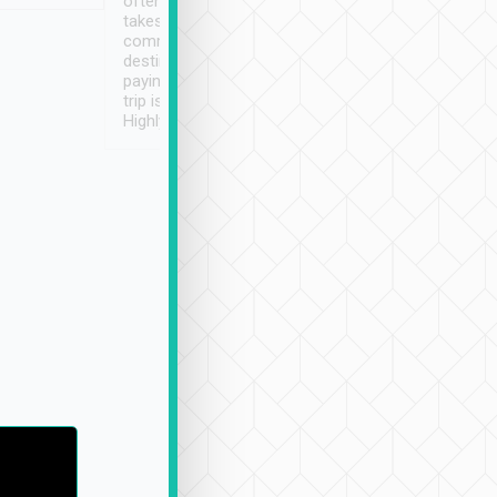
often limited English it
潔, 沒有煙味, 車
takes the difficulty out of
定
communicating the
destination details and
paying online prior to the
trip is very convenient.
Highly recommended