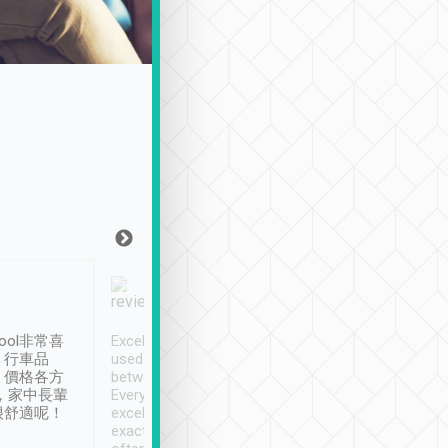
Joy Marsh
Benny Lau
1月12日
1 個月前
ool非常喜
Excellent service. We have
清境入住1晚, 由
、行車品
used Tripool to travel
清境, 都是乘坐由 Tri
、價格各方
between cities in Taiwan.
安排的車子, 接送都
，家中長輩
Every driver has been
去程司機早10分鐘到
很舒適呢！
excellent and arrives
程時遇上道路阻塞, 
exactly on time. As there is
鐘到達(可以接受),