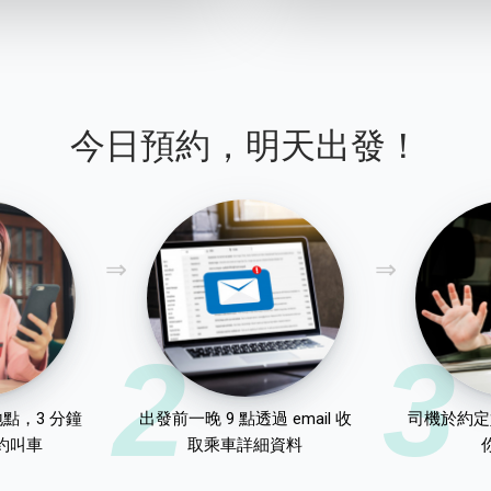
今日預約，明天出發！
2
3
點，3 分鐘
出發前一晚 9 點透過 email 收
司機於約定
約叫車
取乘車詳細資料