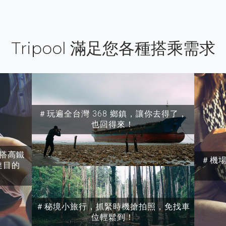
Tripool 滿足您各種搭乘需求
＃玩遍全台灣 368 鄉鎮，讓你去得了，
也回得來！
搭高鐵
＃機
達目的
＃秘境小旅行，抓緊時機搶拍照，免找車
位輕鬆到！