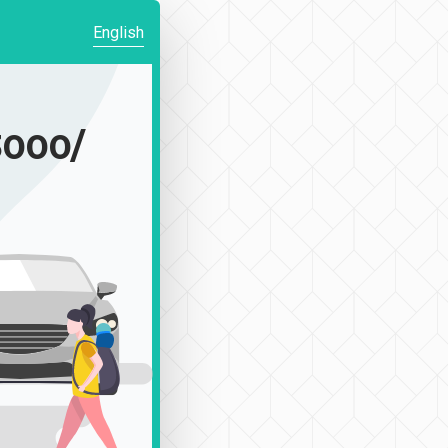
English
000/