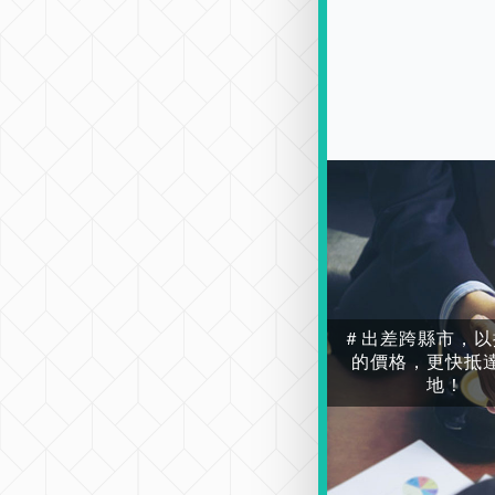
＃出差跨縣市，以
的價格，更快抵
地！