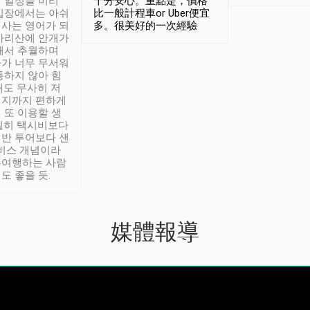
 일정을 미리
十分安心。重點是，價格
입장에서는 아쉬
比一般計程車or Uber便宜
사는 영어가 되
多。很美好的一次經驗
아리산에 안개가
해서 추월하며
가 너무 무서워
통하지 않아 힘
래도 무사히 저
적지까지 편하게
 또 이용할 생
실히 택시비보다
반 투어보다 샌
서비스 개념이라
유여행하는 사람
도 좋을 듯.
媒體報導