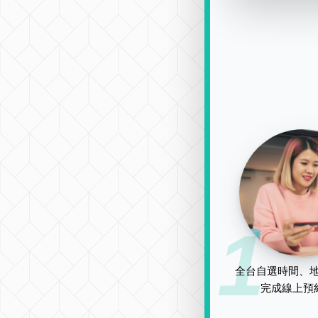
1
全台自選時間、地
完成線上預