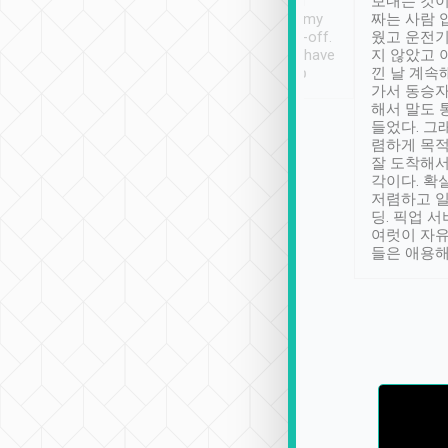
ther places of
booking to confirm if I
보내는 것이
t not known to
have safely arrived at my
짜는 사람 
 so definitely more
destination after drop-off.
웠고 운전기
se” feels). Really
Definitely something I have
지 않았고 
t. No delay in
not seen elsewhere 👍
낀 날 계속
and had a lovely
가서 동승자
up to lavender
해서 말도 
 Thank you tripool!
들었다. 그
렴하게 목
잘 도착해서
각이다. 확
저렴하고 일
딩. 픽업 
여럿이 자
들은 애용해