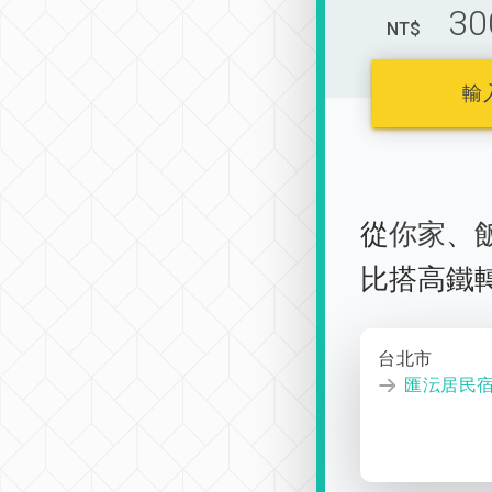
30
NT$
輸
從
你家
、
比搭高鐵
台北市
匯沄居民