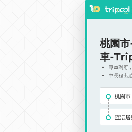
桃園市-
車-Tr
專車到府
中長程出
桃園市
匯沄居