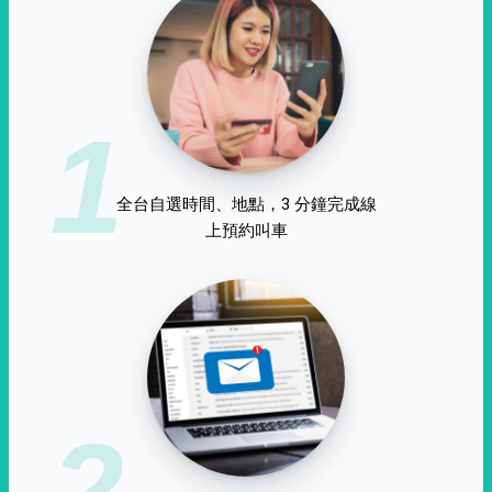
1
全台自選時間、地點，3 分鐘完成線
上預約叫車
2