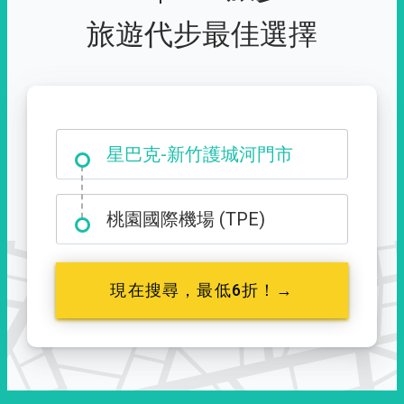
旅遊代步最佳選擇
大霸尖山登山口
星巴克-新竹護城河門市
桃園國際機場 (TPE)
現在搜尋，最低6折！→