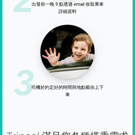
出發前一晚 9 點透過 email 收取乘車
詳細資料
3
司機於約定好的時間與地點載你上下
車