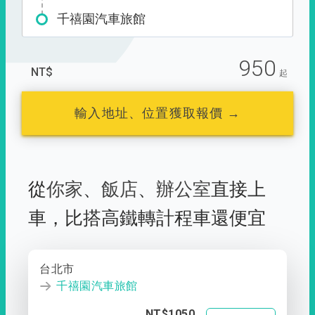
千禧園汽車旅館
950
NT$
起
輸入地址、位置獲取報價 →
從
你家
、
飯店
、
辦公室
直接上
車，
比搭高鐵轉計程車還便宜
台北市
千禧園汽車旅館
NT$1050