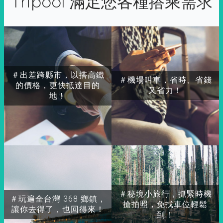
Tripool 滿足您各種搭乘需求
＃出差跨縣市，以搭高鐵
＃機場叫車，省時、省錢
的價格，更快抵達目的
又省力！
地！
＃秘境小旅行，抓緊時機
＃玩遍全台灣 368 鄉鎮，
搶拍照，免找車位輕鬆
讓你去得了，也回得來！
到！