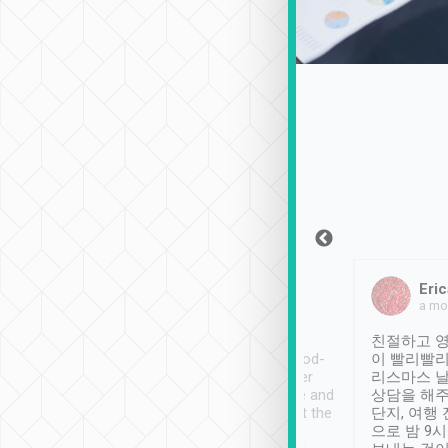
Sean Lee
Jack Ng
Eric
2018年12月30日
1個月前
a mo
ooking to Lavender
Tripool provides great
친절하고 영
- taichung.
service, vehicles in good-
이 빨리빨리
nous area with
condition and the driver
리스마스 
ny public transport.
service was awesome and
상담을 해주
er was so helpful
thoughtful. Driver went the
단지, 여행
ty ( telling us
extra mile on my last
으로 밤 9