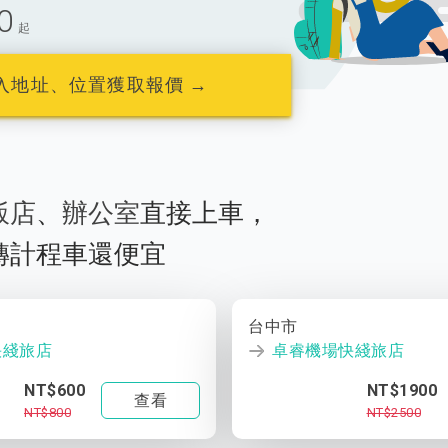
0
起
入地址、位置獲取報價 →
飯店
、
辦公室
直接上車，
轉計程車還便宜
台中市
快綫旅店
卓睿機場快綫旅店
NT$600
NT$1900
查看
NT$800
NT$2500