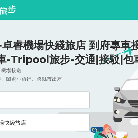
-卓睿機場快綫旅店 到府專車接
/車-Tripool旅步-交通|接駁|包
，機場接送
遊、閨蜜小旅行、跨縣市出差
場快綫旅店