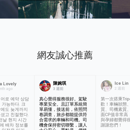
網友誠心推薦
陳婉琪
Ice Lin
a Lovely
2 週前
nth ago
3 週前
어로 예약 상담
真心覺得服務很好。駕駛
第一次搭乘Trip
 가능하다. 크
專業安全。且訂單系統簡
歡！車輛狀態
날에도 늦게까지
單易懂，接送前，依照問
質、司機素質
셨고 친절했다.
卷調查，旅步都能提供符
面CP值非常高
 전날 현지 시간
合需求的車輛和司機。司
與孕婦都覺得
시에 배차 정보를
機會保持密切聯繫，讓人
謝謝您們！