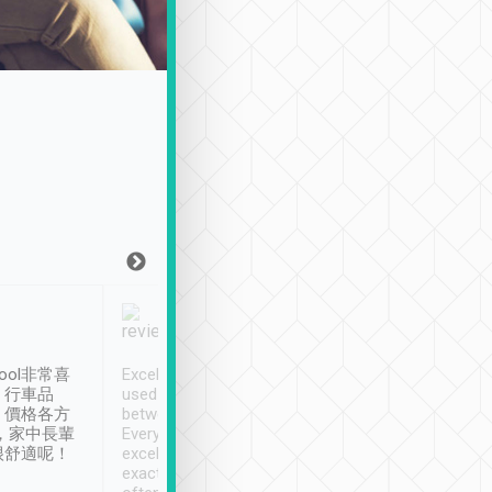
Joy Marsh
Benny Lau
1月12日
1 個月前
ool非常喜
Excellent service. We have
清境入住1晚, 由
、行車品
used Tripool to travel
清境, 都是乘坐由 Tri
、價格各方
between cities in Taiwan.
安排的車子, 接送都
，家中長輩
Every driver has been
去程司機早10分鐘到
很舒適呢！
excellent and arrives
程時遇上道路阻塞, 
exactly on time. As there is
鐘到達(可以接受),