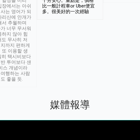
 일정을 미리
十分安心。重點是，價格
입장에서는 아쉬
比一般計程車or Uber便宜
사는 영어가 되
多。很美好的一次經驗
아리산에 안개가
해서 추월하며
가 너무 무서워
통하지 않아 힘
래도 무사히 저
적지까지 편하게
 또 이용할 생
실히 택시비보다
반 투어보다 샌
서비스 개념이라
유여행하는 사람
도 좋을 듯.
媒體報導