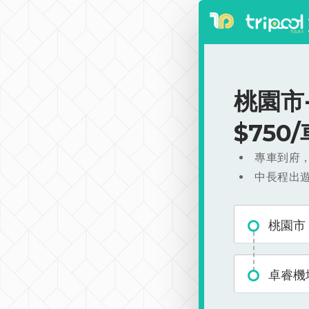
桃園市
$750
專車到府
中長程出
桃園市
卓睿機