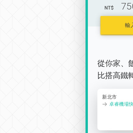
75
NT$
輸
從
你家
、
比搭高鐵
新北市
卓睿機場