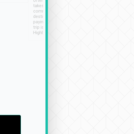
often limited English it
潔, 沒有煙味, 車
takes the difficulty out of
定
communicating the
destination details and
paying online prior to the
trip is very convenient.
Highly recommended