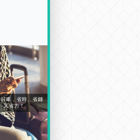
場叫車，省時、省錢
又省力！