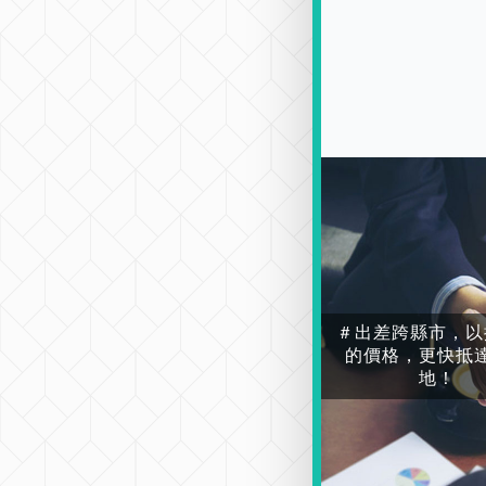
＃出差跨縣市，以
的價格，更快抵
地！