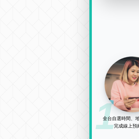
1
全台自選時間、地
完成線上預