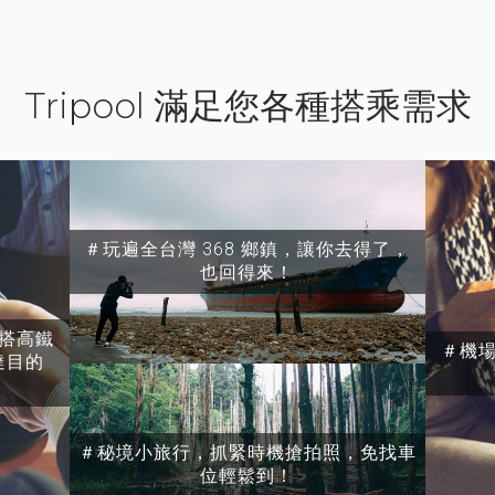
Tripool 滿足您各種搭乘需求
＃玩遍全台灣 368 鄉鎮，讓你去得了，
也回得來！
搭高鐵
＃機
達目的
＃秘境小旅行，抓緊時機搶拍照，免找車
位輕鬆到！