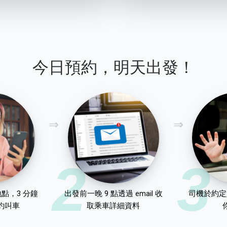
今日預約，明天出發！
2
3
點，3 分鐘
出發前一晚 9 點透過 email 收
司機於約定
約叫車
取乘車詳細資料