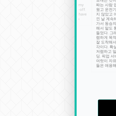
ther places of
booking to confirm if I
보내는 것이
t not known to
have safely arrived at my
짜는 사람 
 so definitely more
destination after drop-off.
웠고 운전기
se” feels). Really
Definitely something I have
지 않았고 
t. No delay in
not seen elsewhere 👍
낀 날 계속
and had a lovely
가서 동승자
up to lavender
해서 말도 
 Thank you tripool!
들었다. 그
렴하게 목
잘 도착해서
각이다. 확
저렴하고 일
딩. 픽업 
여럿이 자
들은 애용해