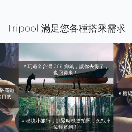
Tripool 滿足您各種搭乘需求
＃玩遍全台灣 368 鄉鎮，讓你去得了，
也回得來！
搭高鐵
＃機
達目的
＃秘境小旅行，抓緊時機搶拍照，免找車
位輕鬆到！