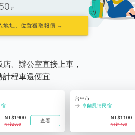
50
起
入地址、位置獲取報價 →
飯店
、
辦公室
直接上車，
轉計程車還便宜
台中市
民宿
卓蘭風情民宿
NT$1900
NT$1100
查看
NT$2500
NT$1400