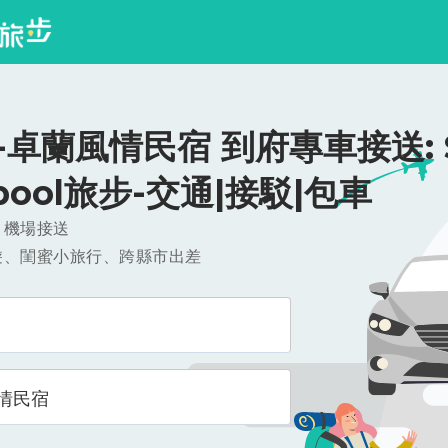
卓蘭風情民宿 到府專車接送: $1
ipool旅步-交通|接駁|包車
，機場接送
遊、閨蜜小旅行、跨縣市出差
情民宿