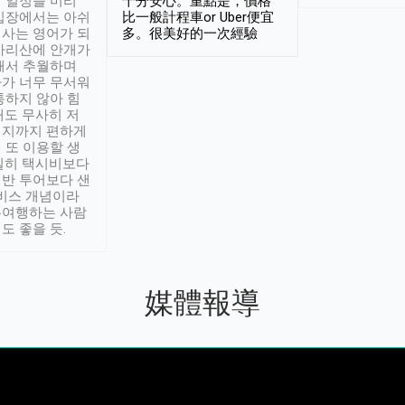
 일정을 미리
十分安心。重點是，價格
입장에서는 아쉬
比一般計程車or Uber便宜
사는 영어가 되
多。很美好的一次經驗
아리산에 안개가
해서 추월하며
가 너무 무서워
통하지 않아 힘
래도 무사히 저
적지까지 편하게
 또 이용할 생
실히 택시비보다
반 투어보다 샌
서비스 개념이라
유여행하는 사람
도 좋을 듯.
媒體報導