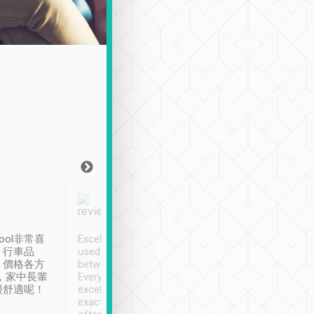
Joy Marsh
Benny Lau
1月12日
1 個月前
ool非常喜
Excellent service. We have
清境入住1晚, 由
、行車品
used Tripool to travel
清境, 都是乘坐由 Tri
、價格各方
between cities in Taiwan.
安排的車子, 接送都
，家中長輩
Every driver has been
去程司機早10分鐘到
很舒適呢！
excellent and arrives
程時遇上道路阻塞, 
exactly on time. As there is
鐘到達(可以接受),