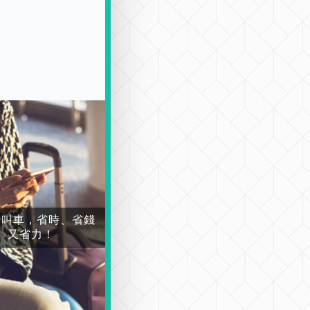
場叫車，省時、省錢
又省力！