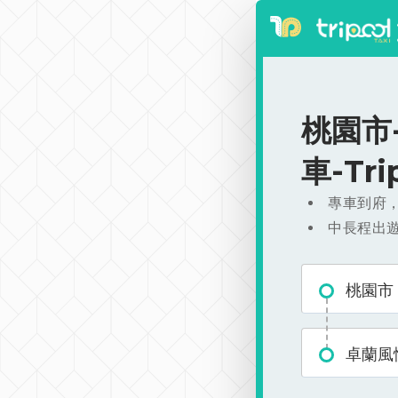
桃園市-
車-Tr
專車到府
中長程出
桃園市
卓蘭風