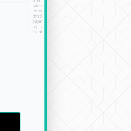
often limited English it
潔, 沒有煙味, 車
takes the difficulty out of
定
communicating the
destination details and
paying online prior to the
trip is very convenient.
Highly recommended