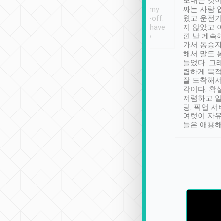
ther places of
booking to confirm if I
보내는 것이
t not known to
have safely arrived at my
짜는 사람 
 so definitely more
destination after drop-off.
웠고 운전기
se” feels). Really
Definitely something I have
지 않았고 
t. No delay in
not seen elsewhere 👍
낀 날 계속
and had a lovely
가서 동승자
up to lavender
해서 말도 
 Thank you tripool!
들었다. 그
렴하게 목
잘 도착해서
각이다. 확
저렴하고 일
딩. 픽업 
여럿이 자
들은 애용해