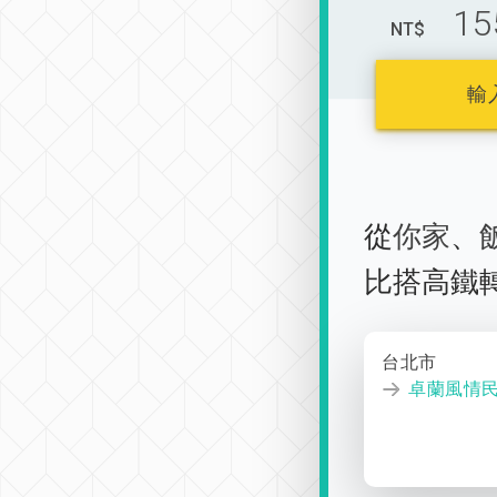
15
NT$
輸
從
你家
、
比搭高鐵
台北市
卓蘭風情