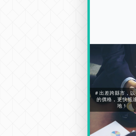
＃出差跨縣市，以
的價格，更快抵
地！