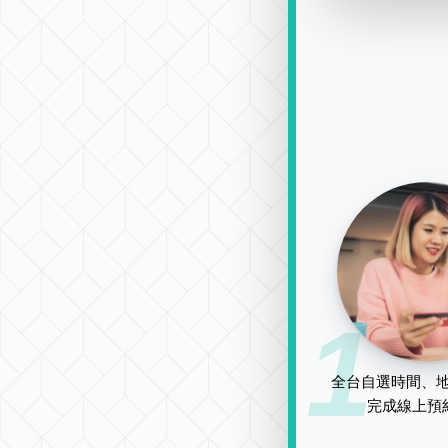
1
全台自選時間、地
完成線上預