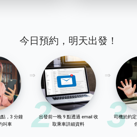
今日預約，明天出發！
2
3
點，3 分鐘
出發前一晚 9 點透過 email 收
司機於約定
約叫車
取乘車詳細資料