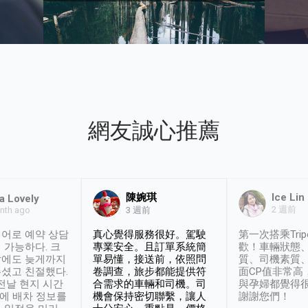
網友誠心推薦
陳婉琪
Ice Lin
a Lovely
2 週前
nth ago
3 週前
어로 예약 상담
真心覺得服務很好。駕駛
第一次搭乘Trip
 가능하다. 크
專業安全。且訂單系統簡
歡！車輛狀態
날에도 늦게까지
單易懂，接送前，依照問
質、司機素質
셨고 친절했다.
卷調查，旅步都能提供符
面CP值非常高
 전날 현지 시간
合需求的車輛和司機。司
與孕婦都覺得
시에 배차 정보를
機會保持密切聯繫，讓人
謝謝您們！