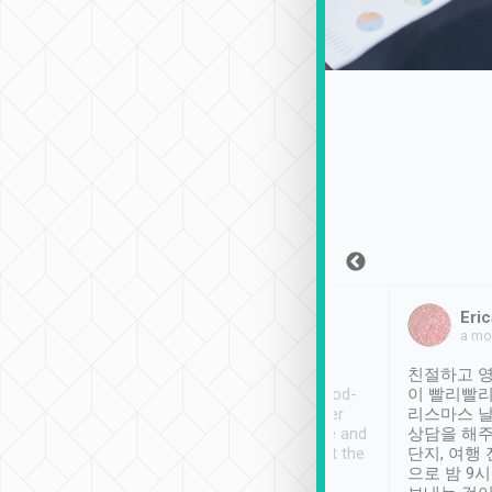
Sean Lee
Jack Ng
Eric
2018年12月30日
1個月前
a mo
ooking to Lavender
Tripool provides great
친절하고 영
- taichung.
service, vehicles in good-
이 빨리빨리
nous area with
condition and the driver
리스마스 
ny public transport.
service was awesome and
상담을 해주
er was so helpful
thoughtful. Driver went the
단지, 여행
ty ( telling us
extra mile on my last
으로 밤 9