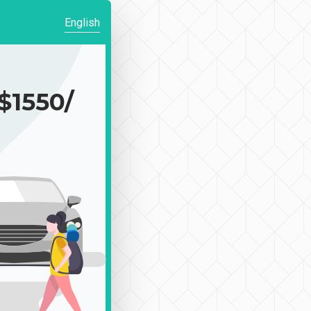
English
550/