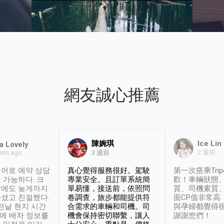
網友誠心推薦
陳婉琪
Ice Lin
a Lovely
2 週前
nth ago
3 週前
어로 예약 상담
真心覺得服務很好。駕駛
第一次搭乘Trip
 가능하다. 크
專業安全。且訂單系統簡
歡！車輛狀態
날에도 늦게까지
單易懂，接送前，依照問
質、司機素質
셨고 친절했다.
卷調查，旅步都能提供符
面CP值非常高
 전날 현지 시간
合需求的車輛和司機。司
與孕婦都覺得
시에 배차 정보를
機會保持密切聯繫，讓人
謝謝您們！