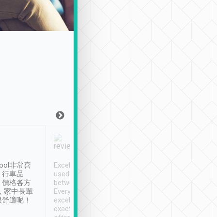
Joy Marsh
Benny Lau
1月12日
1 個月前
ool非常喜
Excellent service. We have
清境入住1晚, 由
、行車品
used Tripool to travel
清境, 都是乘坐由 Tri
、價格各方
between cities in Taiwan.
安排的車子, 接送都
，家中長輩
Every driver has been
去程司機早10分鐘到
很舒適呢！
excellent and arrives
程時遇上道路阻塞, 
exactly on time. As there is
鐘到達(可以接受),