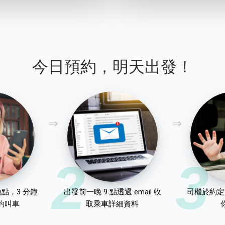
今日預約，明天出發！
2
3
點，3 分鐘
出發前一晚 9 點透過 email 收
司機於約定
約叫車
取乘車詳細資料