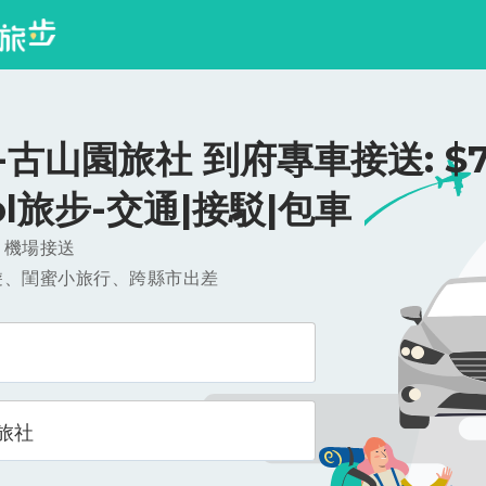
古山園旅社 到府專車接送: $75
ool旅步-交通|接駁|包車
，機場接送
遊、閨蜜小旅行、跨縣市出差
旅社