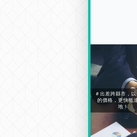
＃出差跨縣市，以
的價格，更快抵
地！