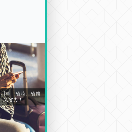
場叫車，省時、省錢
又省力！