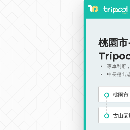
桃園市-
Trip
專車到府
中長程出
桃園市
古山園