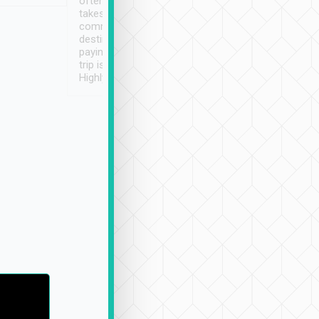
often limited English it
潔, 沒有煙味, 車
takes the difficulty out of
定
communicating the
destination details and
paying online prior to the
trip is very convenient.
Highly recommended