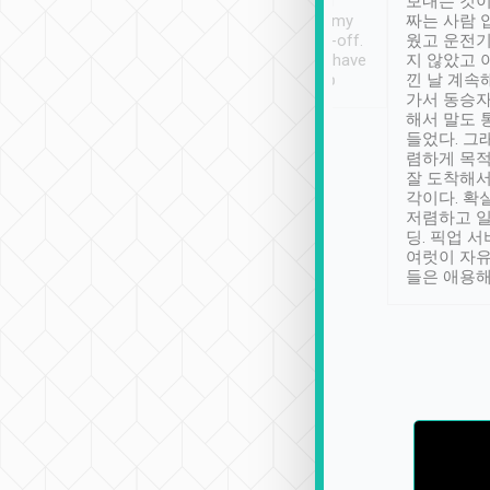
ther places of
booking to confirm if I
보내는 것이
t not known to
have safely arrived at my
짜는 사람 
 so definitely more
destination after drop-off.
웠고 운전기
se” feels). Really
Definitely something I have
지 않았고 
t. No delay in
not seen elsewhere 👍
낀 날 계속
and had a lovely
가서 동승자
up to lavender
해서 말도 
 Thank you tripool!
들었다. 그
렴하게 목
잘 도착해서
각이다. 확
저렴하고 일
딩. 픽업 
여럿이 자
들은 애용해