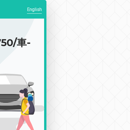
English
0/車-