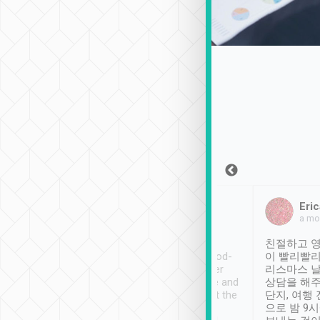
Sean Lee
Jack Ng
Eric
2018年12月30日
1個月前
a mo
ooking to Lavender
Tripool provides great
친절하고 영
- taichung.
service, vehicles in good-
이 빨리빨리
nous area with
condition and the driver
리스마스 
ny public transport.
service was awesome and
상담을 해주
er was so helpful
thoughtful. Driver went the
단지, 여행
ty ( telling us
extra mile on my last
으로 밤 9