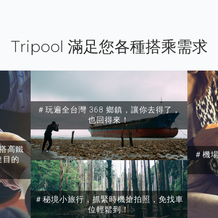
Tripool 滿足您各種搭乘需求
＃玩遍全台灣 368 鄉鎮，讓你去得了，
也回得來！
搭高鐵
＃機
達目的
＃秘境小旅行，抓緊時機搶拍照，免找車
位輕鬆到！