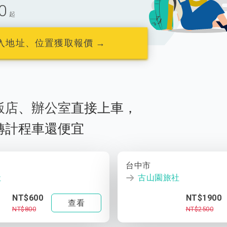
0
起
入地址、位置獲取報價 →
飯店
、
辦公室
直接上車，
轉計程車還便宜
台中市
社
古山園旅社
NT$600
NT$1900
查看
NT$800
NT$2500