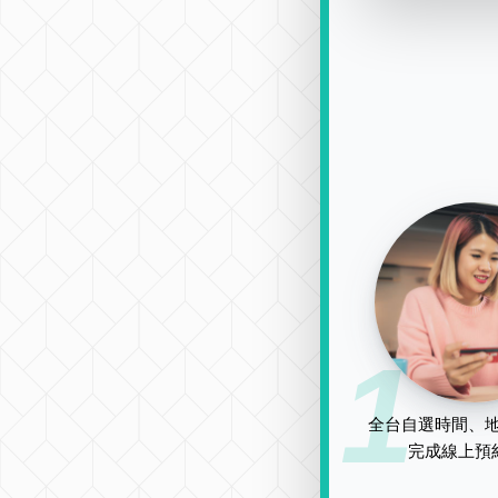
1
全台自選時間、地
完成線上預