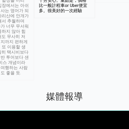
 일정을 미리
十分安心。重點是，價格
입장에서는 아쉬
比一般計程車or Uber便宜
사는 영어가 되
多。很美好的一次經驗
아리산에 안개가
해서 추월하며
가 너무 무서워
통하지 않아 힘
래도 무사히 저
적지까지 편하게
 또 이용할 생
실히 택시비보다
반 투어보다 샌
서비스 개념이라
유여행하는 사람
도 좋을 듯.
媒體報導