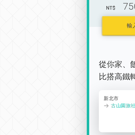
75
NT$
輸
從
你家
、
比搭高鐵
新北市
古山園旅